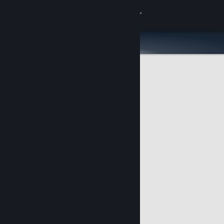
登录
商店
社区
关于
客服
更改语言
获取 Steam 手机应用
查看桌面版网站