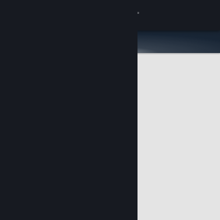
Conectează-te
Magazin
Comunitate
Despre
Asistență
Schimbă limba
Obține aplicația Steam pentru dispozitive mobile
Vezi site în versiunea pentru desktop