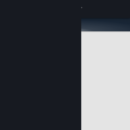
Iniciar sessão
Loja
Comunidade
Sobre
Apoio
Alterar idioma
Instala a app móvel do Steam
Ver versão para computadores