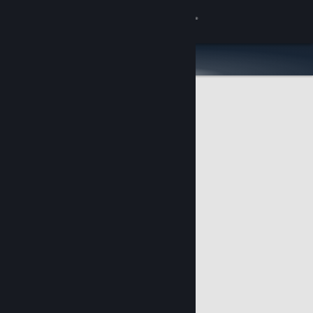
Zaloguj się
Sklep
Społeczność
Informacje
Wsparcie
Zmień język
Pobierz aplikację mobilną Steam
Wersja przeglądarkowa