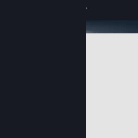
Sign in
Gedung
Komuniti
Tentang
Sokongan
Ubah bahasa
Dapatkan Steam Mobile App
Lihat laman web desktop