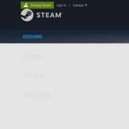
Pasang Steam
sign in
|
bahasa
GEDUNG
KOMUNITI
TENTANG
SOKONGAN