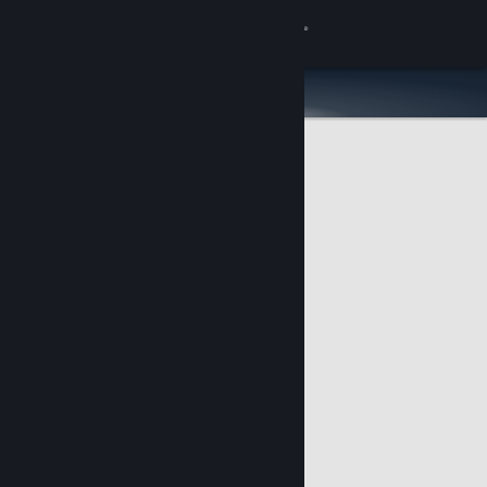
Iniciar sesión
Tienda
Comunidad
Acerca de
Soporte
Cambiar idioma
Obtener la aplicación de Steam Mobile
Ver versión clásica