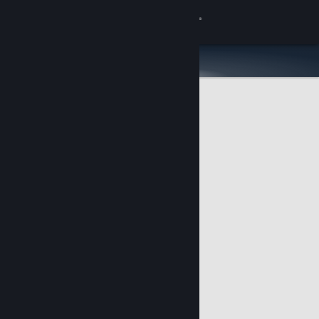
로그인
상점
커뮤니티
정보
지원
언어 변경
Steam 모바일 앱 다운로드
PC 웹사이트 보기