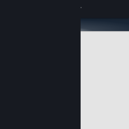
Σύνδεση
Κατάστημα
Κοινότητα
Σχετικά
Υποστήριξη
Αλλαγή γλώσσας
Αποκτήστε την εφαρμογή Steam για κινητές συσκευές
Προβολή ιστοσελίδας για υπολογιστές