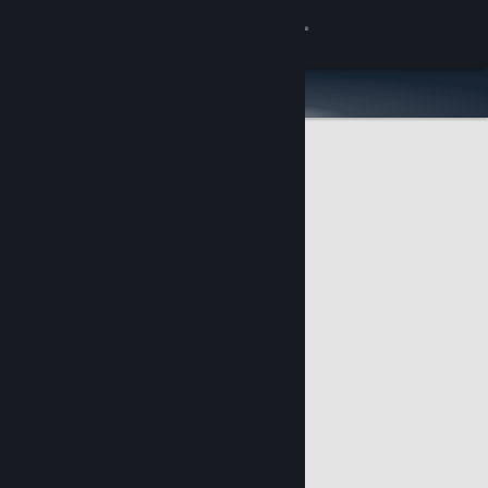
Σύνδεση
Κατάστημα
Κοινότητα
Σχετικά
Υποστήριξη
Αλλαγή γλώσσας
Αποκτήστε την εφαρμογή Steam για κινητές συσκευές
Προβολή ιστοσελίδας για υπολογιστές