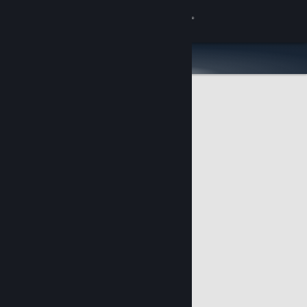
Anmelden
Shop
Community
Info
Support
Sprache ändern
Steam-Mobile-App herunterladen
Desktopversion anzeigen