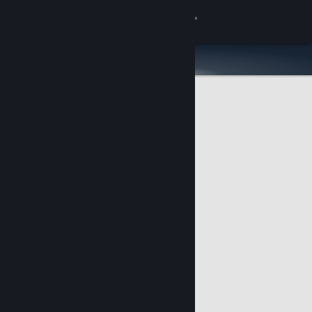
Kirjaudu sisään
Kauppa
Yhteisö
Tietoa
Tuki
Vaihda kieli
Hanki Steam-mobiilisovellus
Näytä työpöytäsivusto