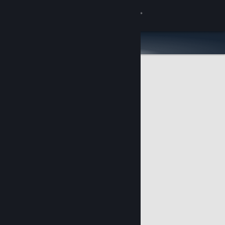
Inloggen
Winkel
Community
Over
Ondersteuning
Taal wijzigen
Download de mobiele Steam-app
Desktopwebsite weergeven