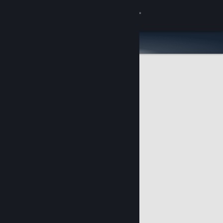
Вписване
Магазин
Общност
Относно
Поддръжка
Смяна на езика
Сдобийте се с мобилното Steam приложение
Преглед на сайта за настолни компютри