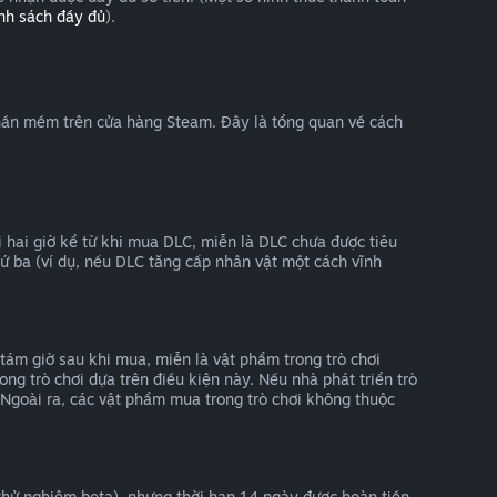
nh sách đầy đủ
).
 phần mềm trên cửa hàng Steam. Đây là tổng quan về cách
hai giờ kể từ khi mua DLC, miễn là DLC chưa được tiêu
ứ ba (ví dụ, nếu DLC tăng cấp nhân vật một cách vĩnh
tám giờ sau khi mua, miễn là vật phẩm trong trò chơi
ng trò chơi dựa trên điều kiện này. Nếu nhà phát triển trò
 Ngoài ra, các vật phẩm mua trong trò chơi không thuộc
 thử nghiệm beta), nhưng thời hạn 14 ngày được hoàn tiền