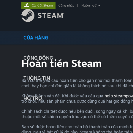
Cài đặt Steam
đăng nhập
|
Ngôn ngữ
CỬA HÀNG
CỘNG ĐỒNG
Hoàn tiền Steam
THÔNG TIN
Bạn có thể yêu cầu hoàn tiền cho gần như mọi thanh toán
chơi; hay bạn chỉ đơn giản là không thích nó sau khi đã ch
Không thành vấn đề. Khi được yêu cầu qua
help.steampo
HỖ TRỢ
trò chơi, nếu sản phẩm chưa được dùng quá hai giờ đồng 
Chính sách chi tiết được nêu bên dưới, song ngay cả khi 
thuộc một số chính quyền khu vực có thể có thêm quyền đư
Bạn sẽ được hoàn tiền cho toàn bộ thanh toán của mình tr
dùng. Nếu vì bất cứ lý do nào, Steam không thể hoàn tiền