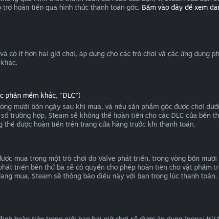
 trợ hoàn tiền qua hình thức thanh toán gốc.
Bấm vào đây để xem da
 và có ít hơn hai giờ chơi, áp dụng cho các trò chơi và các ứng dụng
 khác.
oặc phần mềm khác, "DLC")
òng mười bốn ngày sau khi mua, và nếu sản phẩm gốc được chơi dưới 
t số trường hợp, Steam sẽ không thể hoàn tiền cho các DLC của bên th
g thể được hoàn tiền trên trang cửa hàng trước khi thanh toán.
ợc mua trong một trò chơi do Valve phát triển, trong vòng bốn mươi 
hát triển bên thứ ba sẽ có quyền cho phép hoàn tiền cho vật phẩm tro
đang mua, Steam sẽ thông báo điều này với bạn trong lúc thanh toán.
nh hoàn tiền trong giới hạn hai giờ chơi sẽ được áp dụng (ngoại trừ