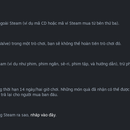
ngoài Steam (ví dụ mã CD hoặc mã ví Steam mua từ bên thứ ba).
lve) trong một trò chơi, bạn sẽ không thể hoàn tiền trò chơi đó.
eam (ví dụ như phim, phim ngắn, sê-ri, phim tập, và hướng dẫn), trừ 
 thời hạn 14 ngày/hai giờ chơi. Những món quà đã nhận có thể được 
trả lại cho người mua ban đầu.
ng Steam ra sao,
nhấp vào đây
.