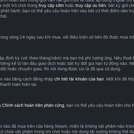
a một trò chơi trong
truy cập sớm
hoặc
truy cập ưu tiên
, bất kỳ giờ c
hát hành, bạn có thể yêu cầu hoàn tiền vào bất cứ thời điểm nào tr
hơi.
trong vòng 14 ngày sau khi mua, với điều kiện số tiền đó được mua t
cập định kỳ (vd: theo tháng/năm) mà bạn trả phí tương ứng. Nếu thuê
 tiếng kể từ lần đầu giao dịch hoặc bất kỳ đợt gia hạn tự động nào. N
 đổi hoặc chuyển giao, thì nội dung được coi là đã qua sử dụng.
 khi nào bằng cách đăng nhập
chi tiết tài khoản của bạn
. Một khi đã hủ
thanh toán hiện tại.
ng
Chính sách hoàn tiền phần cứng
, bạn có thể yêu cầu hoàn tiền cho 
m nào đã mua trên cửa hàng Steam, miễn là không vật phẩm nào trong 
 có chứa vật phẩm trong trò chơi hoặc nội dung tải xuống không thể đ