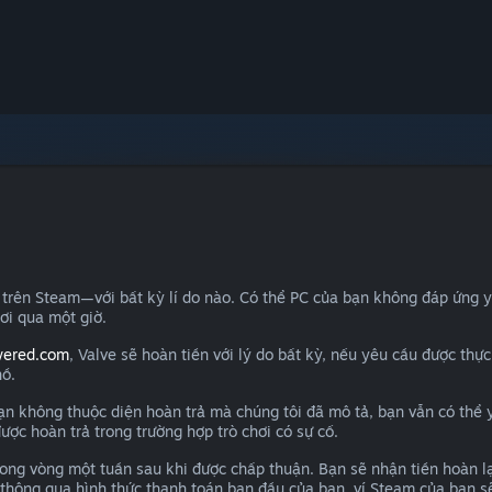
 trên Steam—với bất kỳ lí do nào. Có thể PC của bạn không đáp ứng 
ơi qua một giờ.
wered.com
, Valve sẽ hoàn tiền với lý do bất kỳ, nếu yêu cầu được thự
hồ.
bạn không thuộc diện hoàn trả mà chúng tôi đã mô tả, bạn vẫn có thể 
ợc hoàn trả trong trường hợp trò chơi có sự cố.
ong vòng một tuần sau khi được chấp thuận. Bạn sẽ nhận tiền hoàn l
 thông qua hình thức thanh toán ban đầu của bạn, ví Steam của bạn s