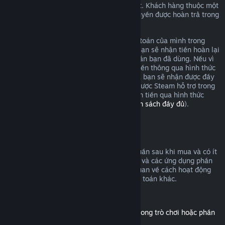
yêu cầu hoàn tiền và chúng tôi sẽ xem xét. Khách hàng thuộc một
số chính quyền khu vực có thể có thêm quyền được hoàn trả trong
trường hợp trò chơi có sự cố.
Bạn sẽ được hoàn tiền cho toàn bộ thanh toán của mình trong
vòng một tuần sau khi được chấp thuận. Bạn sẽ nhận tiền hoàn lại
vào ví Steam hoặc qua hình thức thanh toán bạn đã dùng. Nếu vì
bất cứ lý do nào, Steam không thể hoàn tiền thông qua hình thức
thanh toán ban đầu của bạn, ví Steam của bạn sẽ nhận được đầy
đủ số tiền. (Một số hình thức thanh toán được Steam hỗ trợ trong
quốc gia của bạn có thể không hỗ trợ hoàn tiền qua hình thức
thanh toán gốc.
Bấm vào đây để xem danh sách đầy đủ
).
Điều kiện hoàn tiền
Đề nghị hoàn tiền trên Steam, trong hai tuần sau khi mua và có ít
hơn hai giờ chơi, áp dụng cho các trò chơi và các ứng dụng phần
mềm trên cửa hàng Steam. Đây là tổng quan về cách hoạt động
của tính năng hoàn tiền với các loại thanh toán khác.
Hoàn tiền cho nội dung tải thêm
(Nội dung của cửa hàng Steam, sử dụng trong trò chơi hoặc phần
mềm khác, "DLC")