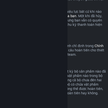
dung được coi là đã qua sử dụng.
Xin lưu ý là bạn có thể hủy thuê bao còn hiệu lực bất cứ khi nào
bằng cách đăng nhập
chi tiết tài khoản của bạn
. Một khi đã hủy,
thuê bao sẽ không còn tự động gia hạn nhưng bạn vẫn có quyền
truy cập nội dung và lợi ích cho đến cuối chu kỳ thanh toán hiện
tại.
Phần cứng Steam
Trong khung thời gian thích hợp và quy trình chỉ định trong
Chính
sách hoàn tiền phần cứng
, bạn có thể yêu cầu hoàn tiền cho thiết
bị Steam và các phụ kiện được mua trên Steam.
Hoàn tiền bộ sản phẩm
Bạn có thể nhận hoàn tiền toàn bộ cho bất kỳ bộ sản phẩm nào đã
mua trên cửa hàng Steam, miễn là không vật phẩm nào trong bộ
đã bị chuyển giao, và tổng thời gian sử dụng cả bộ chưa đến hai
giờ. Trong quá trình thanh toán, nếu một bộ có chứa vật phẩm
trong trò chơi hoặc nội dung tải xuống không thể được hoàn tiền,
Steam sẽ cho bạn biết cả bộ có áp dụng hoàn tiền hay không.
Mua hàng ngoài Steam