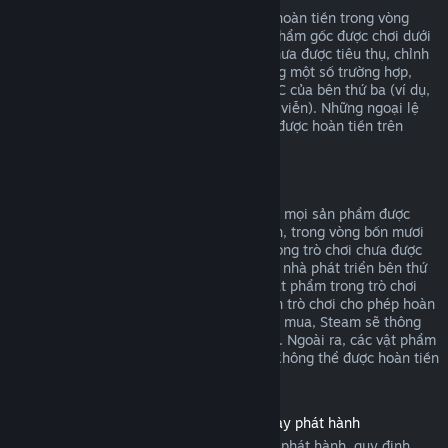
DLC mua từ cửa hàng Steam có thể được hoàn tiền trong vòng
mười bốn ngày sau khi mua, và nếu sản phẩm gốc được chơi dưới
hai giờ kể từ khi mua DLC, miễn là DLC chưa được tiêu thụ, chỉnh
sửa hoặc chuyển giao. Xin lưu ý rằng trong một số trường hợp,
Steam sẽ không thể hoàn tiền cho các DLC của bên thứ ba (ví dụ,
nếu DLC tăng cấp nhân vật một cách vĩnh viễn). Những ngoại lệ
này sẽ được ghi chú rõ ràng là không thể được hoàn tiền trên
trang cửa hàng trước khi thanh toán.
Hoàn tiền cho giao dịch trong trò chơi
Steam cho phép yêu cầu hoàn tiền đối với mọi sản phẩm được
mua trong một trò chơi do Valve phát triển, trong vòng bốn mươi
tám giờ sau khi mua, miễn là vật phẩm trong trò chơi chưa được
tiêu thụ, chỉnh sửa hoặc chuyển giao. Các nhà phát triển bên thứ
ba sẽ có quyền cho phép hoàn tiền cho vật phẩm trong trò chơi
dựa trên điều kiện này. Nếu nhà phát triển trò chơi cho phép hoàn
tiền cho vật phẩm trong trò chơi bạn đang mua, Steam sẽ thông
báo điều này với bạn trong lúc thanh toán. Ngoài ra, các vật phẩm
mua trong trò chơi không thuộc Valve sẽ không thể được hoàn tiền
thông qua Steam.
Hoàn tiền cho sản phẩm đã mua trước ngày phát hành
Khi mua sản phẩm trên Steam trước ngày phát hành, quy định