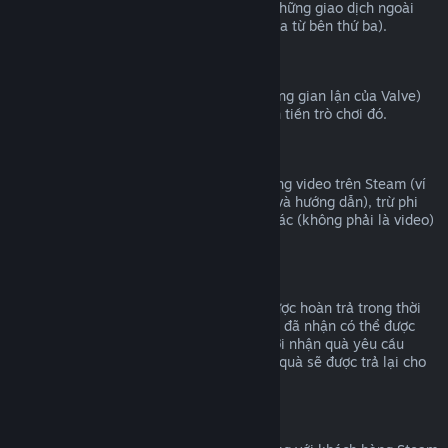
Valve không thể cung cấp hoàn tiền cho những giao dịch ngoài
Steam (ví dụ mã CD hoặc mã ví Steam mua từ bên thứ ba).
Cấm VAC
Nếu bạn đã bị cấm bởi VAC (hệ thống chống gian lận của Valve)
trong một trò chơi, bạn sẽ không thể hoàn tiền trò chơi đó.
Nội dung video
Chúng tôi không thể hoàn tiền cho nội dung video trên Steam (ví
dụ như phim, phim ngắn, sê-ri, phim tập, và hướng dẫn), trừ phi
video nằm cùng bộ với những nội dung khác (không phải là video)
có thể hoàn tiền được.
Hoàn tiền quà tặng
Những món quà chưa được nhận có thể được hoàn trả trong thời
hạn 14 ngày/hai giờ chơi. Những món quà đã nhận có thể được
hoàn trả dưới điều kiện tương tự nếu người nhận quà yêu cầu
hoàn trả. Số tiền đã sử dụng để mua món quà sẽ được trả lại cho
người mua ban đầu.
Quyền hoàn trả của EU