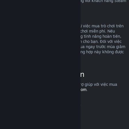
Để tìm hiểu quyền hoàn trả của EU áp dụng với khách hàng Steam
ra sao,
nhấp vào đây
.
Lạm dụng
Hoàn tiền được thiết kế để loại bỏ rủi ro từ việc mua trò chơi trên
Steam—chứ không phải cách để kiếm trò chơi miễn phí. Nếu
chúng tôi phát hiện rằng bạn đang lợi dụng tính năng hoàn tiền,
chúng tôi có thể ngừng cung cấp hoàn tiền cho bạn. Đối với việc
bạn yêu cầu hoàn tiền một trò chơi vừa mua ngay trước mùa giảm
giá, rồi sau đó mua lại với giá rẻ hơn, trường hợp này không được
tính là lạm dụng.
Cách yêu cầu hoàn tiền
Bạn có thể yêu cầu hoàn tiền hoặc được trợ giúp với việc mua
hàng trên Steam tại
help.steampowered.com
.
Cập nhật lần cuối vào 23 Tháng 04, 2024
© Valve Corporation. Bảo lưu mọi quyền. Tất cả các
thương hiệu là tài sản của chủ sở hữu tương ứng tại