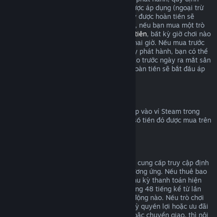
hoàn tiền trong giới hạn hai giờ chơi sẽ được áp dụng (ngoại trừ
thử nghiệm beta), nhưng thời hạn 14 ngày được hoàn tiền sẽ
không tính cho đến ngày phát hành. Ví dụ, nếu bạn mua một trò
chơi trong
truy cập sớm
hoặc
truy cập ưu tiên
, bất kỳ giờ chơi nào
cũng sẽ được tính vào giới hạn hoàn tiền hai giờ. Nếu mua trước
một sản phẩm không chơi được trước ngày phát hành, bạn có thể
yêu cầu hoàn tiền vào bất cứ thời điểm nào trước ngày ra mắt sản
phẩm đó, và tiêu chuẩn 14 ngày/hai giờ hoàn tiền sẽ bắt đầu áp
dụng vào ngày phát hành trò chơi.
Hoàn tiền vào ví Steam
Bạn có thể yêu cầu hoàn trả số tiền đã nạp vào ví Steam trong
vòng 14 ngày sau khi mua, với điều kiện số tiền đó được mua trên
Steam và bạn chưa dùng đến.
Gói đăng ký có thể gia hạn
Đối với một số nội dung và dịch vụ, Steam cung cấp truy cập định
kỳ (vd: theo tháng/năm) mà bạn trả phí tương ứng. Nếu thuê bao
tự động gia hạn không được dùng trong chu kỳ thanh toán hiện
tại, bạn có thể yêu cầu hoàn tiền trong vòng 48 tiếng kể từ lần
đầu giao dịch hoặc bất kỳ đợt gia hạn tự động nào. Nếu trò chơi
trong gói thuê bao đã được chơi hay bất kỳ quyền lợi hoặc ưu đãi
đi kèm đã được dùng, tiêu thụ, thay đổi hoặc chuyển giao, thì nội