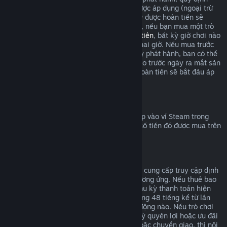
hoàn tiền trong giới hạn hai giờ chơi sẽ được áp dụng (ngoại trừ
thử nghiệm beta), nhưng thời hạn 14 ngày được hoàn tiền sẽ
không tính cho đến ngày phát hành. Ví dụ, nếu bạn mua một trò
chơi trong
truy cập sớm
hoặc
truy cập ưu tiên
, bất kỳ giờ chơi nào
cũng sẽ được tính vào giới hạn hoàn tiền hai giờ. Nếu mua trước
một sản phẩm không chơi được trước ngày phát hành, bạn có thể
yêu cầu hoàn tiền vào bất cứ thời điểm nào trước ngày ra mắt sản
phẩm đó, và tiêu chuẩn 14 ngày/hai giờ hoàn tiền sẽ bắt đầu áp
dụng vào ngày phát hành trò chơi.
Hoàn tiền vào ví Steam
Bạn có thể yêu cầu hoàn trả số tiền đã nạp vào ví Steam trong
vòng 14 ngày sau khi mua, với điều kiện số tiền đó được mua trên
Steam và bạn chưa dùng đến.
Gói đăng ký có thể gia hạn
Đối với một số nội dung và dịch vụ, Steam cung cấp truy cập định
kỳ (vd: theo tháng/năm) mà bạn trả phí tương ứng. Nếu thuê bao
tự động gia hạn không được dùng trong chu kỳ thanh toán hiện
tại, bạn có thể yêu cầu hoàn tiền trong vòng 48 tiếng kể từ lần
đầu giao dịch hoặc bất kỳ đợt gia hạn tự động nào. Nếu trò chơi
trong gói thuê bao đã được chơi hay bất kỳ quyền lợi hoặc ưu đãi
đi kèm đã được dùng, tiêu thụ, thay đổi hoặc chuyển giao, thì nội