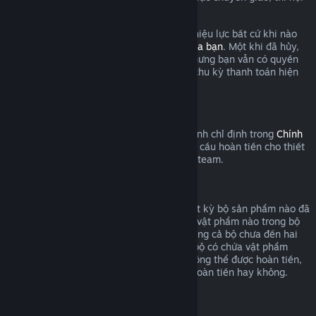
dung được coi là đã qua sử dụng.
Xin lưu ý là bạn có thể hủy thuê bao còn hiệu lực bất cứ khi nào
bằng cách đăng nhập
chi tiết tài khoản của bạn
. Một khi đã hủy,
thuê bao sẽ không còn tự động gia hạn nhưng bạn vẫn có quyền
truy cập nội dung và lợi ích cho đến cuối chu kỳ thanh toán hiện
tại.
Phần cứng Steam
Trong khung thời gian thích hợp và quy trình chỉ định trong
Chính
sách hoàn tiền phần cứng
, bạn có thể yêu cầu hoàn tiền cho thiết
bị Steam và các phụ kiện được mua trên Steam.
Hoàn tiền bộ sản phẩm
Bạn có thể nhận hoàn tiền toàn bộ cho bất kỳ bộ sản phẩm nào đã
mua trên cửa hàng Steam, miễn là không vật phẩm nào trong bộ
đã bị chuyển giao, và tổng thời gian sử dụng cả bộ chưa đến hai
giờ. Trong quá trình thanh toán, nếu một bộ có chứa vật phẩm
trong trò chơi hoặc nội dung tải xuống không thể được hoàn tiền,
Steam sẽ cho bạn biết cả bộ có áp dụng hoàn tiền hay không.
Mua hàng ngoài Steam