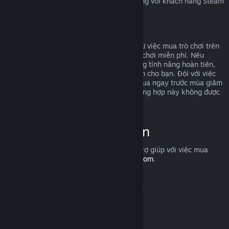
Để tìm hiểu quyền hoàn trả của EU áp dụng với khách hàng Steam
ra sao,
nhấp vào đây
.
Lạm dụng
Hoàn tiền được thiết kế để loại bỏ rủi ro từ việc mua trò chơi trên
Steam—chứ không phải cách để kiếm trò chơi miễn phí. Nếu
chúng tôi phát hiện rằng bạn đang lợi dụng tính năng hoàn tiền,
chúng tôi có thể ngừng cung cấp hoàn tiền cho bạn. Đối với việc
bạn yêu cầu hoàn tiền một trò chơi vừa mua ngay trước mùa giảm
giá, rồi sau đó mua lại với giá rẻ hơn, trường hợp này không được
tính là lạm dụng.
Cách yêu cầu hoàn tiền
Bạn có thể yêu cầu hoàn tiền hoặc được trợ giúp với việc mua
hàng trên Steam tại
help.steampowered.com
.
Cập nhật lần cuối vào 23 Tháng 04, 2024
© Valve Corporation. Bảo lưu mọi quyền. Tất cả các
thương hiệu là tài sản của chủ sở hữu tương ứng tại