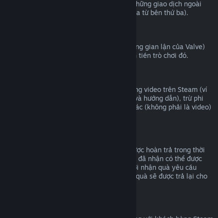
Valve không thể cung cấp hoàn tiền cho những giao dịch ngoài
Steam (ví dụ mã CD hoặc mã ví Steam mua từ bên thứ ba).
Cấm VAC
Nếu bạn đã bị cấm bởi VAC (hệ thống chống gian lận của Valve)
trong một trò chơi, bạn sẽ không thể hoàn tiền trò chơi đó.
Nội dung video
Chúng tôi không thể hoàn tiền cho nội dung video trên Steam (ví
dụ như phim, phim ngắn, sê-ri, phim tập, và hướng dẫn), trừ phi
video nằm cùng bộ với những nội dung khác (không phải là video)
có thể hoàn tiền được.
Hoàn tiền quà tặng
Những món quà chưa được nhận có thể được hoàn trả trong thời
hạn 14 ngày/hai giờ chơi. Những món quà đã nhận có thể được
hoàn trả dưới điều kiện tương tự nếu người nhận quà yêu cầu
hoàn trả. Số tiền đã sử dụng để mua món quà sẽ được trả lại cho
người mua ban đầu.
Quyền hoàn trả của EU