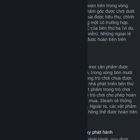
DLC mua từ cửa hàng Steam có thể được hoàn tiền trong vòng
mười bốn ngày sau khi mua, và nếu sản phẩm gốc được chơi dưới
hai giờ kể từ khi mua DLC, miễn là DLC chưa được tiêu thụ, chỉnh
sửa hoặc chuyển giao. Xin lưu ý rằng trong một số trường hợp,
Steam sẽ không thể hoàn tiền cho các DLC của bên thứ ba (ví dụ,
nếu DLC tăng cấp nhân vật một cách vĩnh viễn). Những ngoại lệ
này sẽ được ghi chú rõ ràng là không thể được hoàn tiền trên
trang cửa hàng trước khi thanh toán.
Hoàn tiền cho giao dịch trong trò chơi
Steam cho phép yêu cầu hoàn tiền đối với mọi sản phẩm được
mua trong một trò chơi do Valve phát triển, trong vòng bốn mươi
tám giờ sau khi mua, miễn là vật phẩm trong trò chơi chưa được
tiêu thụ, chỉnh sửa hoặc chuyển giao. Các nhà phát triển bên thứ
ba sẽ có quyền cho phép hoàn tiền cho vật phẩm trong trò chơi
dựa trên điều kiện này. Nếu nhà phát triển trò chơi cho phép hoàn
tiền cho vật phẩm trong trò chơi bạn đang mua, Steam sẽ thông
báo điều này với bạn trong lúc thanh toán. Ngoài ra, các vật phẩm
mua trong trò chơi không thuộc Valve sẽ không thể được hoàn tiền
thông qua Steam.
Hoàn tiền cho sản phẩm đã mua trước ngày phát hành
Khi mua sản phẩm trên Steam trước ngày phát hành, quy định