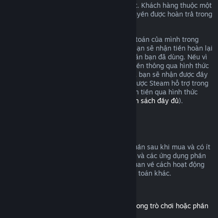
yêu cầu hoàn tiền và chúng tôi sẽ xem xét. Khách hàng thuộc một
số chính quyền khu vực có thể có thêm quyền được hoàn trả trong
trường hợp trò chơi có sự cố.
Bạn sẽ được hoàn tiền cho toàn bộ thanh toán của mình trong
vòng một tuần sau khi được chấp thuận. Bạn sẽ nhận tiền hoàn lại
vào ví Steam hoặc qua hình thức thanh toán bạn đã dùng. Nếu vì
bất cứ lý do nào, Steam không thể hoàn tiền thông qua hình thức
thanh toán ban đầu của bạn, ví Steam của bạn sẽ nhận được đầy
đủ số tiền. (Một số hình thức thanh toán được Steam hỗ trợ trong
quốc gia của bạn có thể không hỗ trợ hoàn tiền qua hình thức
thanh toán gốc.
Bấm vào đây để xem danh sách đầy đủ
).
Điều kiện hoàn tiền
Đề nghị hoàn tiền trên Steam, trong hai tuần sau khi mua và có ít
hơn hai giờ chơi, áp dụng cho các trò chơi và các ứng dụng phần
mềm trên cửa hàng Steam. Đây là tổng quan về cách hoạt động
của tính năng hoàn tiền với các loại thanh toán khác.
Hoàn tiền cho nội dung tải thêm
(Nội dung của cửa hàng Steam, sử dụng trong trò chơi hoặc phần
mềm khác, "DLC")