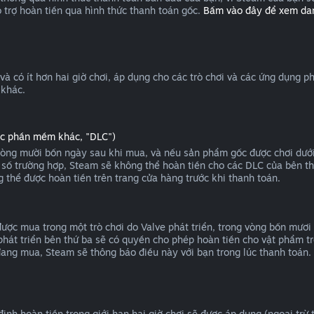
 trợ hoàn tiền qua hình thức thanh toán gốc.
Bấm vào đây để xem da
 và có ít hơn hai giờ chơi, áp dụng cho các trò chơi và các ứng dụng
 khác.
oặc phần mềm khác, "DLC")
òng mười bốn ngày sau khi mua, và nếu sản phẩm gốc được chơi dưới 
t số trường hợp, Steam sẽ không thể hoàn tiền cho các DLC của bên th
g thể được hoàn tiền trên trang cửa hàng trước khi thanh toán.
ợc mua trong một trò chơi do Valve phát triển, trong vòng bốn mươi 
hát triển bên thứ ba sẽ có quyền cho phép hoàn tiền cho vật phẩm tro
đang mua, Steam sẽ thông báo điều này với bạn trong lúc thanh toán.
nh hoàn tiền trong giới hạn hai giờ chơi sẽ được áp dụng (ngoại trừ