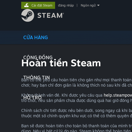
Cài đặt Steam
đăng nhập
|
Ngôn ngữ
CỬA HÀNG
CỘNG ĐỒNG
Hoàn tiền Steam
THÔNG TIN
Bạn có thể yêu cầu hoàn tiền cho gần như mọi thanh toán
chơi; hay bạn chỉ đơn giản là không thích nó sau khi đã ch
Không thành vấn đề. Khi được yêu cầu qua
help.steampo
HỖ TRỢ
trò chơi, nếu sản phẩm chưa được dùng quá hai giờ đồng 
Chính sách chi tiết được nêu bên dưới, song ngay cả khi 
thuộc một số chính quyền khu vực có thể có thêm quyền đư
Bạn sẽ được hoàn tiền cho toàn bộ thanh toán của mình tr
dùng. Nếu vì bất cứ lý do nào, Steam không thể hoàn tiền