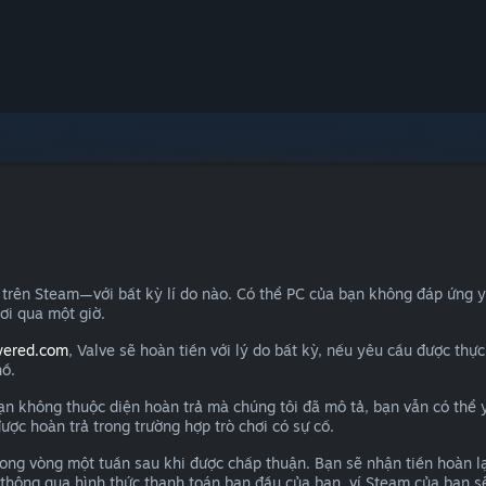
 trên Steam—với bất kỳ lí do nào. Có thể PC của bạn không đáp ứng 
ơi qua một giờ.
wered.com
, Valve sẽ hoàn tiền với lý do bất kỳ, nếu yêu cầu được thự
hồ.
bạn không thuộc diện hoàn trả mà chúng tôi đã mô tả, bạn vẫn có thể 
ợc hoàn trả trong trường hợp trò chơi có sự cố.
ong vòng một tuần sau khi được chấp thuận. Bạn sẽ nhận tiền hoàn l
 thông qua hình thức thanh toán ban đầu của bạn, ví Steam của bạn s