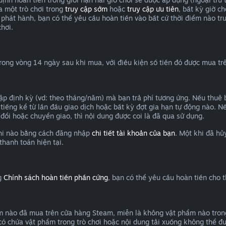
a một trò chơi trong
truy cập sớm
hoặc
truy cập ưu tiên
, bất kỳ giờ c
hát hành, bạn có thể yêu cầu hoàn tiền vào bất cứ thời điểm nào tr
hơi.
trong vòng 14 ngày sau khi mua, với điều kiện số tiền đó được mua t
cập định kỳ (vd: theo tháng/năm) mà bạn trả phí tương ứng. Nếu thuê
 tiếng kể từ lần đầu giao dịch hoặc bất kỳ đợt gia hạn tự động nào. N
 đổi hoặc chuyển giao, thì nội dung được coi là đã qua sử dụng.
 khi nào bằng cách đăng nhập
chi tiết tài khoản của bạn
. Một khi đã hủ
thanh toán hiện tại.
ng
Chính sách hoàn tiền phần cứng
, bạn có thể yêu cầu hoàn tiền cho 
m nào đã mua trên cửa hàng Steam, miễn là không vật phẩm nào trong 
 có chứa vật phẩm trong trò chơi hoặc nội dung tải xuống không thể đ