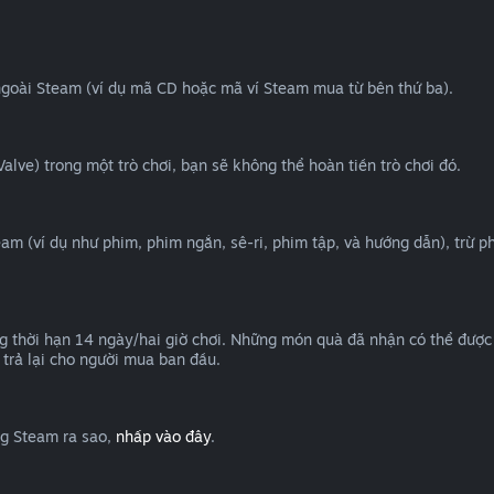
ngoài Steam (ví dụ mã CD hoặc mã ví Steam mua từ bên thứ ba).
lve) trong một trò chơi, bạn sẽ không thể hoàn tiền trò chơi đó.
eam (ví dụ như phim, phim ngắn, sê-ri, phim tập, và hướng dẫn), trừ 
 thời hạn 14 ngày/hai giờ chơi. Những món quà đã nhận có thể được 
trả lại cho người mua ban đầu.
ng Steam ra sao,
nhấp vào đây
.