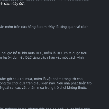
nh sách đầy đủ
).
 phần mềm trên cửa hàng Steam. Đây là tổng quan về cách
hai giờ kể từ khi mua DLC, miễn là DLC chưa được tiêu
ứ ba (ví dụ, nếu DLC tăng cấp nhân vật một cách vĩnh
tám giờ sau khi mua, miễn là vật phẩm trong trò chơi
ng trò chơi dựa trên điều kiện này. Nếu nhà phát triển trò
 Ngoài ra, các vật phẩm mua trong trò chơi không thuộc
 thử nghiệm beta), nhưng thời hạn 14 ngày được hoàn tiền