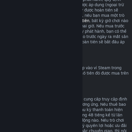
hoàn tiền trong giới hạn hai giờ chơi sẽ được áp dụng (ngoại trừ
thử nghiệm beta), nhưng thời hạn 14 ngày được hoàn tiền sẽ
không tính cho đến ngày phát hành. Ví dụ, nếu bạn mua một trò
chơi trong
truy cập sớm
hoặc
truy cập ưu tiên
, bất kỳ giờ chơi nào
cũng sẽ được tính vào giới hạn hoàn tiền hai giờ. Nếu mua trước
một sản phẩm không chơi được trước ngày phát hành, bạn có thể
yêu cầu hoàn tiền vào bất cứ thời điểm nào trước ngày ra mắt sản
phẩm đó, và tiêu chuẩn 14 ngày/hai giờ hoàn tiền sẽ bắt đầu áp
dụng vào ngày phát hành trò chơi.
Hoàn tiền vào ví Steam
Bạn có thể yêu cầu hoàn trả số tiền đã nạp vào ví Steam trong
vòng 14 ngày sau khi mua, với điều kiện số tiền đó được mua trên
Steam và bạn chưa dùng đến.
Gói đăng ký có thể gia hạn
Đối với một số nội dung và dịch vụ, Steam cung cấp truy cập định
kỳ (vd: theo tháng/năm) mà bạn trả phí tương ứng. Nếu thuê bao
tự động gia hạn không được dùng trong chu kỳ thanh toán hiện
tại, bạn có thể yêu cầu hoàn tiền trong vòng 48 tiếng kể từ lần
đầu giao dịch hoặc bất kỳ đợt gia hạn tự động nào. Nếu trò chơi
trong gói thuê bao đã được chơi hay bất kỳ quyền lợi hoặc ưu đãi
đi kèm đã được dùng, tiêu thụ, thay đổi hoặc chuyển giao, thì nội