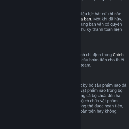
dung được coi là đã qua sử dụng.
Xin lưu ý là bạn có thể hủy thuê bao còn hiệu lực bất cứ khi nào
bằng cách đăng nhập
chi tiết tài khoản của bạn
. Một khi đã hủy,
thuê bao sẽ không còn tự động gia hạn nhưng bạn vẫn có quyền
truy cập nội dung và lợi ích cho đến cuối chu kỳ thanh toán hiện
tại.
Phần cứng Steam
Trong khung thời gian thích hợp và quy trình chỉ định trong
Chính
sách hoàn tiền phần cứng
, bạn có thể yêu cầu hoàn tiền cho thiết
bị Steam và các phụ kiện được mua trên Steam.
Hoàn tiền bộ sản phẩm
Bạn có thể nhận hoàn tiền toàn bộ cho bất kỳ bộ sản phẩm nào đã
mua trên cửa hàng Steam, miễn là không vật phẩm nào trong bộ
đã bị chuyển giao, và tổng thời gian sử dụng cả bộ chưa đến hai
giờ. Trong quá trình thanh toán, nếu một bộ có chứa vật phẩm
trong trò chơi hoặc nội dung tải xuống không thể được hoàn tiền,
Steam sẽ cho bạn biết cả bộ có áp dụng hoàn tiền hay không.
Mua hàng ngoài Steam