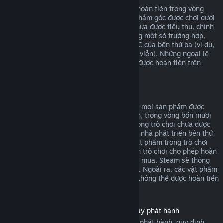
DLC mua từ cửa hàng Steam có thể được hoàn tiền trong vòng
mười bốn ngày sau khi mua, và nếu sản phẩm gốc được chơi dưới
hai giờ kể từ khi mua DLC, miễn là DLC chưa được tiêu thụ, chỉnh
sửa hoặc chuyển giao. Xin lưu ý rằng trong một số trường hợp,
Steam sẽ không thể hoàn tiền cho các DLC của bên thứ ba (ví dụ,
nếu DLC tăng cấp nhân vật một cách vĩnh viễn). Những ngoại lệ
này sẽ được ghi chú rõ ràng là không thể được hoàn tiền trên
trang cửa hàng trước khi thanh toán.
Hoàn tiền cho giao dịch trong trò chơi
Steam cho phép yêu cầu hoàn tiền đối với mọi sản phẩm được
mua trong một trò chơi do Valve phát triển, trong vòng bốn mươi
tám giờ sau khi mua, miễn là vật phẩm trong trò chơi chưa được
tiêu thụ, chỉnh sửa hoặc chuyển giao. Các nhà phát triển bên thứ
ba sẽ có quyền cho phép hoàn tiền cho vật phẩm trong trò chơi
dựa trên điều kiện này. Nếu nhà phát triển trò chơi cho phép hoàn
tiền cho vật phẩm trong trò chơi bạn đang mua, Steam sẽ thông
báo điều này với bạn trong lúc thanh toán. Ngoài ra, các vật phẩm
mua trong trò chơi không thuộc Valve sẽ không thể được hoàn tiền
thông qua Steam.
Hoàn tiền cho sản phẩm đã mua trước ngày phát hành
Khi mua sản phẩm trên Steam trước ngày phát hành, quy định