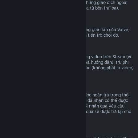
Valve không thể cung cấp hoàn tiền cho những giao dịch ngoài
Steam (ví dụ mã CD hoặc mã ví Steam mua từ bên thứ ba).
Cấm VAC
Nếu bạn đã bị cấm bởi VAC (hệ thống chống gian lận của Valve)
trong một trò chơi, bạn sẽ không thể hoàn tiền trò chơi đó.
Nội dung video
Chúng tôi không thể hoàn tiền cho nội dung video trên Steam (ví
dụ như phim, phim ngắn, sê-ri, phim tập, và hướng dẫn), trừ phi
video nằm cùng bộ với những nội dung khác (không phải là video)
có thể hoàn tiền được.
Hoàn tiền quà tặng
Những món quà chưa được nhận có thể được hoàn trả trong thời
hạn 14 ngày/hai giờ chơi. Những món quà đã nhận có thể được
hoàn trả dưới điều kiện tương tự nếu người nhận quà yêu cầu
hoàn trả. Số tiền đã sử dụng để mua món quà sẽ được trả lại cho
người mua ban đầu.
Quyền hoàn trả của EU