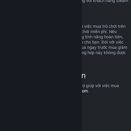
Để tìm hiểu quyền hoàn trả của EU áp dụng với khách hàng Steam
ra sao,
nhấp vào đây
.
Lạm dụng
Hoàn tiền được thiết kế để loại bỏ rủi ro từ việc mua trò chơi trên
Steam—chứ không phải cách để kiếm trò chơi miễn phí. Nếu
chúng tôi phát hiện rằng bạn đang lợi dụng tính năng hoàn tiền,
chúng tôi có thể ngừng cung cấp hoàn tiền cho bạn. Đối với việc
bạn yêu cầu hoàn tiền một trò chơi vừa mua ngay trước mùa giảm
giá, rồi sau đó mua lại với giá rẻ hơn, trường hợp này không được
tính là lạm dụng.
Cách yêu cầu hoàn tiền
Bạn có thể yêu cầu hoàn tiền hoặc được trợ giúp với việc mua
hàng trên Steam tại
help.steampowered.com
.
Cập nhật lần cuối vào 23 Tháng 04, 2024
© Valve Corporation. Bảo lưu mọi quyền. Tất cả các
thương hiệu là tài sản của chủ sở hữu tương ứng tại