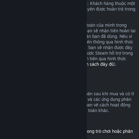
yêu cầu hoàn tiền và chúng tôi sẽ xem xét. Khách hàng thuộc một
số chính quyền khu vực có thể có thêm quyền được hoàn trả trong
trường hợp trò chơi có sự cố.
Bạn sẽ được hoàn tiền cho toàn bộ thanh toán của mình trong
vòng một tuần sau khi được chấp thuận. Bạn sẽ nhận tiền hoàn lại
vào ví Steam hoặc qua hình thức thanh toán bạn đã dùng. Nếu vì
bất cứ lý do nào, Steam không thể hoàn tiền thông qua hình thức
thanh toán ban đầu của bạn, ví Steam của bạn sẽ nhận được đầy
đủ số tiền. (Một số hình thức thanh toán được Steam hỗ trợ trong
quốc gia của bạn có thể không hỗ trợ hoàn tiền qua hình thức
thanh toán gốc.
Bấm vào đây để xem danh sách đầy đủ
).
Điều kiện hoàn tiền
Đề nghị hoàn tiền trên Steam, trong hai tuần sau khi mua và có ít
hơn hai giờ chơi, áp dụng cho các trò chơi và các ứng dụng phần
mềm trên cửa hàng Steam. Đây là tổng quan về cách hoạt động
của tính năng hoàn tiền với các loại thanh toán khác.
Hoàn tiền cho nội dung tải thêm
(Nội dung của cửa hàng Steam, sử dụng trong trò chơi hoặc phần
mềm khác, "DLC")