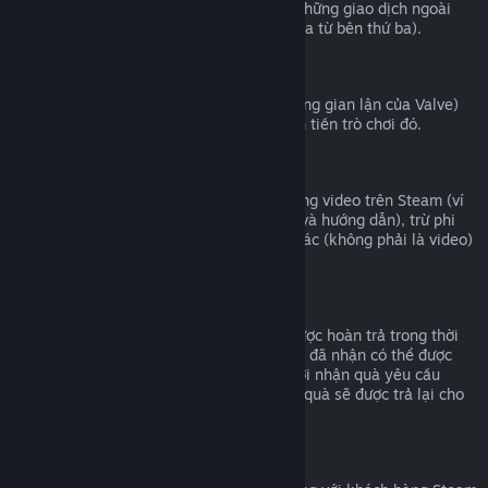
Valve không thể cung cấp hoàn tiền cho những giao dịch ngoài
Steam (ví dụ mã CD hoặc mã ví Steam mua từ bên thứ ba).
Cấm VAC
Nếu bạn đã bị cấm bởi VAC (hệ thống chống gian lận của Valve)
trong một trò chơi, bạn sẽ không thể hoàn tiền trò chơi đó.
Nội dung video
Chúng tôi không thể hoàn tiền cho nội dung video trên Steam (ví
dụ như phim, phim ngắn, sê-ri, phim tập, và hướng dẫn), trừ phi
video nằm cùng bộ với những nội dung khác (không phải là video)
có thể hoàn tiền được.
Hoàn tiền quà tặng
Những món quà chưa được nhận có thể được hoàn trả trong thời
hạn 14 ngày/hai giờ chơi. Những món quà đã nhận có thể được
hoàn trả dưới điều kiện tương tự nếu người nhận quà yêu cầu
hoàn trả. Số tiền đã sử dụng để mua món quà sẽ được trả lại cho
người mua ban đầu.
Quyền hoàn trả của EU