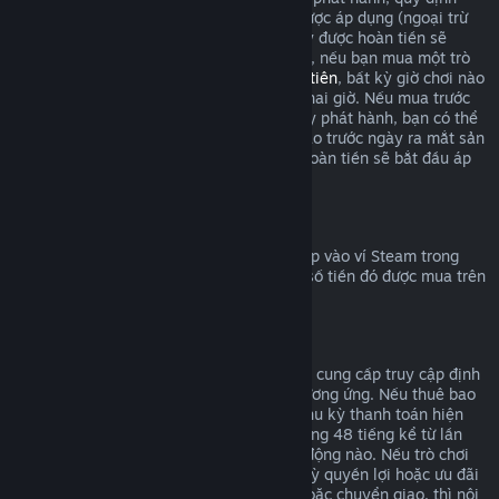
hoàn tiền trong giới hạn hai giờ chơi sẽ được áp dụng (ngoại trừ
thử nghiệm beta), nhưng thời hạn 14 ngày được hoàn tiền sẽ
không tính cho đến ngày phát hành. Ví dụ, nếu bạn mua một trò
chơi trong
truy cập sớm
hoặc
truy cập ưu tiên
, bất kỳ giờ chơi nào
cũng sẽ được tính vào giới hạn hoàn tiền hai giờ. Nếu mua trước
một sản phẩm không chơi được trước ngày phát hành, bạn có thể
yêu cầu hoàn tiền vào bất cứ thời điểm nào trước ngày ra mắt sản
phẩm đó, và tiêu chuẩn 14 ngày/hai giờ hoàn tiền sẽ bắt đầu áp
dụng vào ngày phát hành trò chơi.
Hoàn tiền vào ví Steam
Bạn có thể yêu cầu hoàn trả số tiền đã nạp vào ví Steam trong
vòng 14 ngày sau khi mua, với điều kiện số tiền đó được mua trên
Steam và bạn chưa dùng đến.
Gói đăng ký có thể gia hạn
Đối với một số nội dung và dịch vụ, Steam cung cấp truy cập định
kỳ (vd: theo tháng/năm) mà bạn trả phí tương ứng. Nếu thuê bao
tự động gia hạn không được dùng trong chu kỳ thanh toán hiện
tại, bạn có thể yêu cầu hoàn tiền trong vòng 48 tiếng kể từ lần
đầu giao dịch hoặc bất kỳ đợt gia hạn tự động nào. Nếu trò chơi
trong gói thuê bao đã được chơi hay bất kỳ quyền lợi hoặc ưu đãi
đi kèm đã được dùng, tiêu thụ, thay đổi hoặc chuyển giao, thì nội