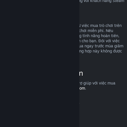
Để tìm hiểu quyền hoàn trả của EU áp dụng với khách hàng Steam
ra sao,
nhấp vào đây
.
Lạm dụng
Hoàn tiền được thiết kế để loại bỏ rủi ro từ việc mua trò chơi trên
Steam—chứ không phải cách để kiếm trò chơi miễn phí. Nếu
chúng tôi phát hiện rằng bạn đang lợi dụng tính năng hoàn tiền,
chúng tôi có thể ngừng cung cấp hoàn tiền cho bạn. Đối với việc
bạn yêu cầu hoàn tiền một trò chơi vừa mua ngay trước mùa giảm
giá, rồi sau đó mua lại với giá rẻ hơn, trường hợp này không được
tính là lạm dụng.
Cách yêu cầu hoàn tiền
Bạn có thể yêu cầu hoàn tiền hoặc được trợ giúp với việc mua
hàng trên Steam tại
help.steampowered.com
.
Cập nhật lần cuối vào 23 Tháng 04, 2024
© Valve Corporation. Bảo lưu mọi quyền. Tất cả các
thương hiệu là tài sản của chủ sở hữu tương ứng tại