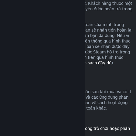
yêu cầu hoàn tiền và chúng tôi sẽ xem xét. Khách hàng thuộc một
số chính quyền khu vực có thể có thêm quyền được hoàn trả trong
trường hợp trò chơi có sự cố.
Bạn sẽ được hoàn tiền cho toàn bộ thanh toán của mình trong
vòng một tuần sau khi được chấp thuận. Bạn sẽ nhận tiền hoàn lại
vào ví Steam hoặc qua hình thức thanh toán bạn đã dùng. Nếu vì
bất cứ lý do nào, Steam không thể hoàn tiền thông qua hình thức
thanh toán ban đầu của bạn, ví Steam của bạn sẽ nhận được đầy
đủ số tiền. (Một số hình thức thanh toán được Steam hỗ trợ trong
quốc gia của bạn có thể không hỗ trợ hoàn tiền qua hình thức
thanh toán gốc.
Bấm vào đây để xem danh sách đầy đủ
).
Điều kiện hoàn tiền
Đề nghị hoàn tiền trên Steam, trong hai tuần sau khi mua và có ít
hơn hai giờ chơi, áp dụng cho các trò chơi và các ứng dụng phần
mềm trên cửa hàng Steam. Đây là tổng quan về cách hoạt động
của tính năng hoàn tiền với các loại thanh toán khác.
Hoàn tiền cho nội dung tải thêm
(Nội dung của cửa hàng Steam, sử dụng trong trò chơi hoặc phần
mềm khác, "DLC")