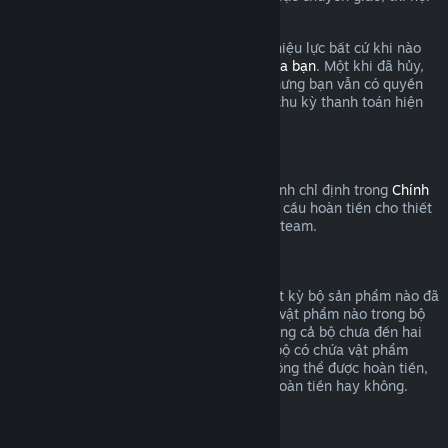
dung được coi là đã qua sử dụng.
Xin lưu ý là bạn có thể hủy thuê bao còn hiệu lực bất cứ khi nào
bằng cách đăng nhập
chi tiết tài khoản của bạn
. Một khi đã hủy,
thuê bao sẽ không còn tự động gia hạn nhưng bạn vẫn có quyền
truy cập nội dung và lợi ích cho đến cuối chu kỳ thanh toán hiện
tại.
Phần cứng Steam
Trong khung thời gian thích hợp và quy trình chỉ định trong
Chính
sách hoàn tiền phần cứng
, bạn có thể yêu cầu hoàn tiền cho thiết
bị Steam và các phụ kiện được mua trên Steam.
Hoàn tiền bộ sản phẩm
Bạn có thể nhận hoàn tiền toàn bộ cho bất kỳ bộ sản phẩm nào đã
mua trên cửa hàng Steam, miễn là không vật phẩm nào trong bộ
đã bị chuyển giao, và tổng thời gian sử dụng cả bộ chưa đến hai
giờ. Trong quá trình thanh toán, nếu một bộ có chứa vật phẩm
trong trò chơi hoặc nội dung tải xuống không thể được hoàn tiền,
Steam sẽ cho bạn biết cả bộ có áp dụng hoàn tiền hay không.
Mua hàng ngoài Steam