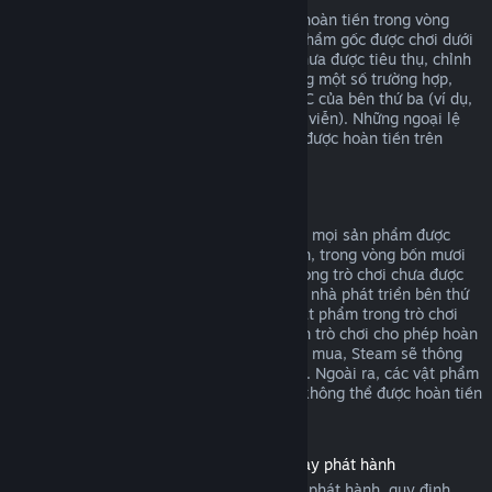
DLC mua từ cửa hàng Steam có thể được hoàn tiền trong vòng
mười bốn ngày sau khi mua, và nếu sản phẩm gốc được chơi dưới
hai giờ kể từ khi mua DLC, miễn là DLC chưa được tiêu thụ, chỉnh
sửa hoặc chuyển giao. Xin lưu ý rằng trong một số trường hợp,
Steam sẽ không thể hoàn tiền cho các DLC của bên thứ ba (ví dụ,
nếu DLC tăng cấp nhân vật một cách vĩnh viễn). Những ngoại lệ
này sẽ được ghi chú rõ ràng là không thể được hoàn tiền trên
trang cửa hàng trước khi thanh toán.
Hoàn tiền cho giao dịch trong trò chơi
Steam cho phép yêu cầu hoàn tiền đối với mọi sản phẩm được
mua trong một trò chơi do Valve phát triển, trong vòng bốn mươi
tám giờ sau khi mua, miễn là vật phẩm trong trò chơi chưa được
tiêu thụ, chỉnh sửa hoặc chuyển giao. Các nhà phát triển bên thứ
ba sẽ có quyền cho phép hoàn tiền cho vật phẩm trong trò chơi
dựa trên điều kiện này. Nếu nhà phát triển trò chơi cho phép hoàn
tiền cho vật phẩm trong trò chơi bạn đang mua, Steam sẽ thông
báo điều này với bạn trong lúc thanh toán. Ngoài ra, các vật phẩm
mua trong trò chơi không thuộc Valve sẽ không thể được hoàn tiền
thông qua Steam.
Hoàn tiền cho sản phẩm đã mua trước ngày phát hành
Khi mua sản phẩm trên Steam trước ngày phát hành, quy định