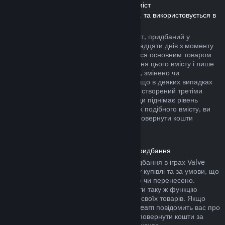
Повернення коштів за завантажуваний вміст
(Вміст, який доступний у крамниці Steam, та використовується в
інших іграх чи програмах, «DLC»)
Повернути кошти за завантажуваний вміст, придбаний у
крамниці Steam, можна протягом чотирнадцяти днів з моменту
придбання, за умови, що ви користувалися основним товаром
не більше двох годин з моменту придбання цього вмісту і лише
якщо його не було повністю використано, змінено чи
перенесено. Будь ласка, майте на увазі, що в деяких випадках
ми не можемо повернути кошти за вміст, створений третіми
особами (наприклад: якщо вміст назавжди піднімає рівень
вашого ігрового персонажа). На сторінках подібного вмісту, ви
побачите примітку, у якій написано, що повернути кошти
неможливо.
Повернення коштів за внутрішньоігрові придбання
Steam дозволяє повернути кошти за придбання в іграх Valve
протягом сорока восьми годин з моменту купівлі та за умови, що
їх не було повністю використано, змінено чи перенесено.
Сторонні розробники також можуть додати таку ж функцію
повернення коштів за ігрові предмети до своїх товарів. Якщо
розробники передбачили цю функцію, Steam повідомить вас про
це під час придбання. В інших випадках повернути кошти за