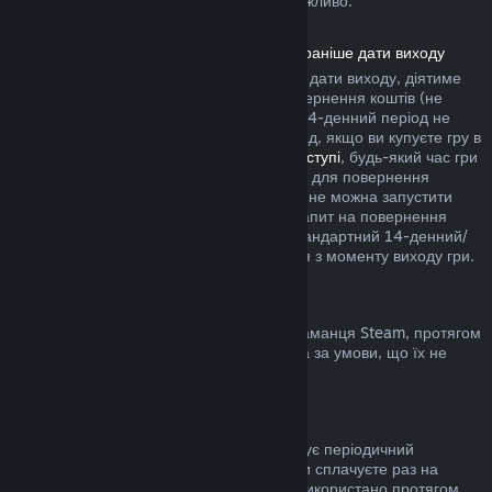
купівлю у грі сторонніх розробників неможливо.
Повернення коштів за продукти, куплені раніше дати виходу
Якщо ви купуєте продукт у Steam раніше дати виходу, діятиме
двогодинне обмеження часу гри для повернення коштів (не
поширюється на бета-тестування), але 14-денний період не
почнеться раніше дати виходу. Наприклад, якщо ви купуєте гру в
дочасному доступі
або
пріоритетному доступі
, будь-який час гри
зарахується до двогодинного обмеження для повернення
коштів. Якщо ви завчасно купили гру, яку не можна запустити
раніше дати виходу, ви можете подати запит на повернення
коштів у будь-який час до її випуску, а стандартний 14-денний/
двогодинний період застосовуватиметься з моменту виходу гри.
Повернення коштів з гаманця Steam
Ви можете повернути кошти, додані до гаманця Steam, протягом
чотирнадцяти днів з моменту переказу та за умови, що їх не
було використано.
Поновлювані підписки
До деяких сервісів і вмісту Steam пропонує періодичний
(помісячний, порічний) доступ, за який ви сплачуєте раз на
період. Якщо поновлювану підписку не використано протягом