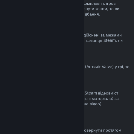
становить не більше двох годин. Якщо у комплекті є ігрові
предмети чи DLC, за які неможливо повернути кошти, то ви
побачите примітку під час здійснення придбання.
Придбання, здійснені за межами Steam
Valve не повертає кошти за придбання, здійснені за межами
Steam (наприклад: цифрові ключі чи коди гаманця Steam, які
були придбані деінде).
Блокування VAC
Якщо ви були заблоковані системою VAC (Античіт Valve) у грі, то
ви не зможете повернути за неї кошти.
Відеовміст
Ми не повертаємо кошти за придбаний у Steam відеовміст
(фільми, кліпи, серіали, епізоди та навчальні матеріали) за
винятком, коли відео є частиною іншого (не відео)
відшкодовуваного вмісту.
Повернення коштів за дарунки
Кошти за невикористані дарунки можна повернути протягом