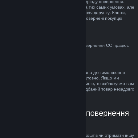
стандартного 14-денного/2-годинного періоду повернення.
Використані дарунки можна повернути на тих самих умовах, але
ініціатором повернення має бути отримувач дарунку. Кошти,
використані для купівлі дарунку, будуть повернені покупцю
дарунка.
ЄС: право на повернення
Для пояснення, яким чином право на повернення ЄС працює
для покупців у Steam,
натисніть тут
.
Зловживання
Можливість повернення коштів була додана для зменшення
ризиків, а не як спосіб грати в ігри безкоштовно. Якщо ми
помітимо, що ви зловживаєте цією системою, то заблокуємо вам
доступ до неї. Повернення коштів за придбаний товар незадовго
до розпродажу не є зловживанням.
Як надіслати запит на повернення
коштів
Ви можете подати запит на повернення коштів чи отримати іншу