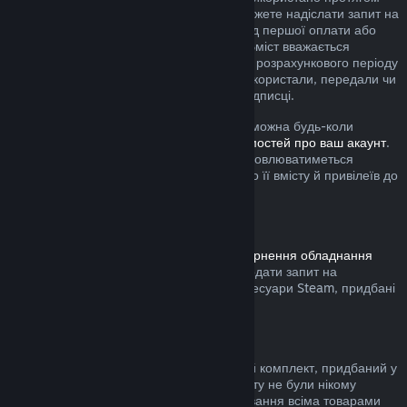
поточного розрахункового періоду, ви можете надіслати запит на
повернення коштів упродовж 48 годин від першої оплати або
будь-якого автоматичного поновлення. Вміст вважається
використаним, якщо протягом поточного розрахункового періоду
ви грали в будь-які ігри з підписки або використали, передали чи
змінили будь-які привілеї або знижки у підписці.
Зауважте, що будь-яку активну підписку можна будь-коли
скасувати, перейшовши на
сторінку відомостей про ваш акаунт
.
Після скасування підписка більше не поновлюватиметься
автоматично, але ви збережете доступ до її вмісту й привілеїв до
кінця поточного розрахункового періоду.
Обладнання Steam
Дотримуючись визначеної в
Умовах повернення обладнання
процедури та часових меж, ви можете подати запит на
повернення коштів за обладнання та аксесуари Steam, придбані
у крамниці Steam.
Повернення коштів за комплекти
Ви можете повернути кошти за будь-який комплект, придбаний у
Steam за умови, що всі товари з комплекту не були нікому
передані та якщо загальний час користування всіма товарами