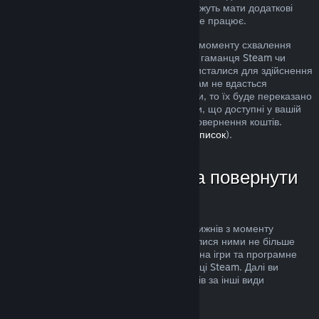
розгляд. Користувачі в деяких країнах можуть мати додаткові
права на повернення за умов, коли гра не працює.
Кошти буде повернуто протягом тижня з моменту схвалення
запиту. Кошти буде переказано назад до гаманця Steam чи
через інший спосіб оплати, яким ви скористалися для здійснення
придбання. Якщо, з будь-яких причин, нам не вдасться
повернути кошти через ваш спосіб оплати, то їх буде переказано
до гаманця Steam. (Деякі способи оплати, що доступні у вашій
країні, можуть не підтримувати функції повернення коштів.
Клацніть тут, щоби переглянути повний список
).
У яких випадках можна повернути
кошти
Повернути кошти можна протягом двох тижнів з моменту
придбання товарів та якщо ви користувалися ними не більше
двох годин. Ця можливість поширюється на ігри та програмне
забезпечення, яке ви придбали у крамниці Steam. Далі ви
можете довідатися про повернення коштів за інші види
придбань.