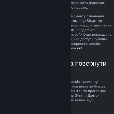
розгляд. Користувачі в деяких країнах можуть мати додаткові
права на повернення за умов, коли гра не працює.
Кошти буде повернуто протягом тижня з моменту схвалення
запиту. Кошти буде переказано назад до гаманця Steam чи
через інший спосіб оплати, яким ви скористалися для здійснення
придбання. Якщо, з будь-яких причин, нам не вдасться
повернути кошти через ваш спосіб оплати, то їх буде переказано
до гаманця Steam. (Деякі способи оплати, що доступні у вашій
країні, можуть не підтримувати функції повернення коштів.
Клацніть тут, щоби переглянути повний список
).
У яких випадках можна повернути
кошти
Повернути кошти можна протягом двох тижнів з моменту
придбання товарів та якщо ви користувалися ними не більше
двох годин. Ця можливість поширюється на ігри та програмне
забезпечення, яке ви придбали у крамниці Steam. Далі ви
можете довідатися про повернення коштів за інші види
придбань.