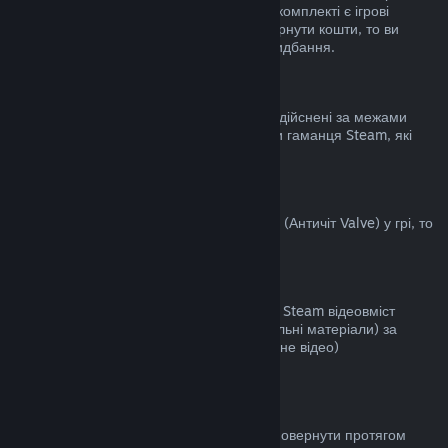
становить не більше двох годин. Якщо у комплекті є ігрові
предмети чи DLC, за які неможливо повернути кошти, то ви
побачите примітку під час здійснення придбання.
Придбання, здійснені за межами Steam
Valve не повертає кошти за придбання, здійснені за межами
Steam (наприклад: цифрові ключі чи коди гаманця Steam, які
були придбані деінде).
Блокування VAC
Якщо ви були заблоковані системою VAC (Античіт Valve) у грі, то
ви не зможете повернути за неї кошти.
Відеовміст
Ми не повертаємо кошти за придбаний у Steam відеовміст
(фільми, кліпи, серіали, епізоди та навчальні матеріали) за
винятком, коли відео є частиною іншого (не відео)
відшкодовуваного вмісту.
Повернення коштів за дарунки
Кошти за невикористані дарунки можна повернути протягом