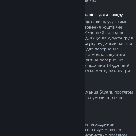
купівлю у грі сторонніх розробників неможливо.
Повернення коштів за продукти, куплені раніше дати виходу
Якщо ви купуєте продукт у Steam раніше дати виходу, діятиме
двогодинне обмеження часу гри для повернення коштів (не
поширюється на бета-тестування), але 14-денний період не
почнеться раніше дати виходу. Наприклад, якщо ви купуєте гру в
дочасному доступі
або
пріоритетному доступі
, будь-який час гри
зарахується до двогодинного обмеження для повернення
коштів. Якщо ви завчасно купили гру, яку не можна запустити
раніше дати виходу, ви можете подати запит на повернення
коштів у будь-який час до її випуску, а стандартний 14-денний/
двогодинний період застосовуватиметься з моменту виходу гри.
Повернення коштів з гаманця Steam
Ви можете повернути кошти, додані до гаманця Steam, протягом
чотирнадцяти днів з моменту переказу та за умови, що їх не
було використано.
Поновлювані підписки
До деяких сервісів і вмісту Steam пропонує періодичний
(помісячний, порічний) доступ, за який ви сплачуєте раз на
період. Якщо поновлювану підписку не використано протягом