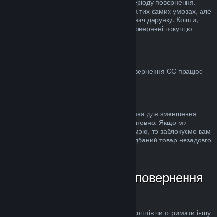
стандартного 14-денного/2-годинного періоду повернення.
Використані дарунки можна повернути на тих самих умовах, але
ініціатором повернення має бути отримувач дарунку. Кошти,
використані для купівлі дарунку, будуть повернені покупцю
дарунка.
ЄС: право на повернення
Для пояснення, яким чином право на повернення ЄС працює
для покупців у Steam,
натисніть тут
.
Зловживання
Можливість повернення коштів була додана для зменшення
ризиків, а не як спосіб грати в ігри безкоштовно. Якщо ми
помітимо, що ви зловживаєте цією системою, то заблокуємо вам
доступ до неї. Повернення коштів за придбаний товар незадовго
до розпродажу не є зловживанням.
Як надіслати запит на повернення
коштів
Ви можете подати запит на повернення коштів чи отримати іншу