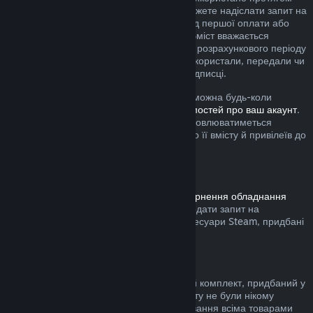
поточного розрахункового періоду, ви можете надіслати запит на
повернення коштів упродовж 48 годин від першої оплати або
будь-якого автоматичного поновлення. Вміст вважається
використаним, якщо протягом поточного розрахункового періоду
ви грали в будь-які ігри з підписки або використали, передали чи
змінили будь-які привілеї або знижки у підписці.
Зауважте, що будь-яку активну підписку можна будь-коли
скасувати, перейшовши на
сторінку відомостей про ваш акаунт
.
Після скасування підписка більше не поновлюватиметься
автоматично, але ви збережете доступ до її вмісту й привілеїв до
кінця поточного розрахункового періоду.
Обладнання Steam
Дотримуючись визначеної в
Умовах повернення обладнання
процедури та часових меж, ви можете подати запит на
повернення коштів за обладнання та аксесуари Steam, придбані
у крамниці Steam.
Повернення коштів за комплекти
Ви можете повернути кошти за будь-який комплект, придбаний у
Steam за умови, що всі товари з комплекту не були нікому
передані та якщо загальний час користування всіма товарами