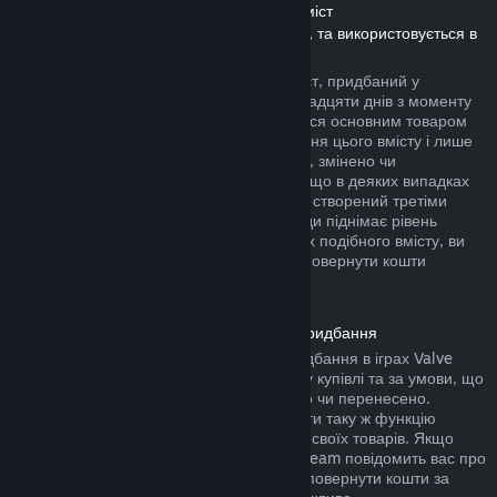
Повернення коштів за завантажуваний вміст
(Вміст, який доступний у крамниці Steam, та використовується в
інших іграх чи програмах, «DLC»)
Повернути кошти за завантажуваний вміст, придбаний у
крамниці Steam, можна протягом чотирнадцяти днів з моменту
придбання, за умови, що ви користувалися основним товаром
не більше двох годин з моменту придбання цього вмісту і лише
якщо його не було повністю використано, змінено чи
перенесено. Будь ласка, майте на увазі, що в деяких випадках
ми не можемо повернути кошти за вміст, створений третіми
особами (наприклад: якщо вміст назавжди піднімає рівень
вашого ігрового персонажа). На сторінках подібного вмісту, ви
побачите примітку, у якій написано, що повернути кошти
неможливо.
Повернення коштів за внутрішньоігрові придбання
Steam дозволяє повернути кошти за придбання в іграх Valve
протягом сорока восьми годин з моменту купівлі та за умови, що
їх не було повністю використано, змінено чи перенесено.
Сторонні розробники також можуть додати таку ж функцію
повернення коштів за ігрові предмети до своїх товарів. Якщо
розробники передбачили цю функцію, Steam повідомить вас про
це під час придбання. В інших випадках повернути кошти за