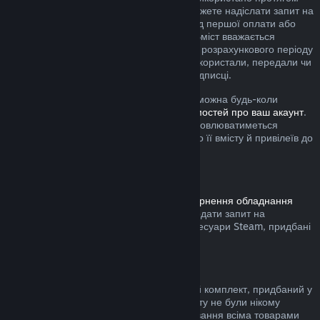
поточного розрахункового періоду, ви можете надіслати запит на
повернення коштів упродовж 48 годин від першої оплати або
будь-якого автоматичного поновлення. Вміст вважається
використаним, якщо протягом поточного розрахункового періоду
ви грали в будь-які ігри з підписки або використали, передали чи
змінили будь-які привілеї або знижки у підписці.
Зауважте, що будь-яку активну підписку можна будь-коли
скасувати, перейшовши на
сторінку відомостей про ваш акаунт
.
Після скасування підписка більше не поновлюватиметься
автоматично, але ви збережете доступ до її вмісту й привілеїв до
кінця поточного розрахункового періоду.
Обладнання Steam
Дотримуючись визначеної в
Умовах повернення обладнання
процедури та часових меж, ви можете подати запит на
повернення коштів за обладнання та аксесуари Steam, придбані
у крамниці Steam.
Повернення коштів за комплекти
Ви можете повернути кошти за будь-який комплект, придбаний у
Steam за умови, що всі товари з комплекту не були нікому
передані та якщо загальний час користування всіма товарами