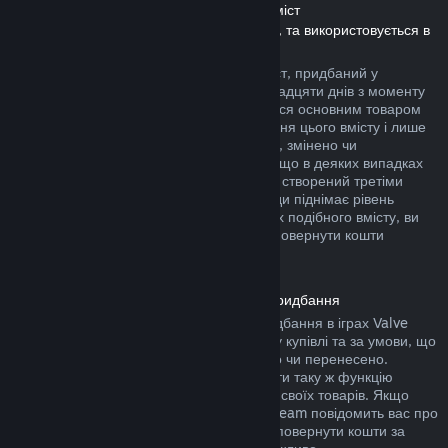
Повернення коштів за завантажуваний вміст
(Вміст, який доступний у крамниці Steam, та використовується в
інших іграх чи програмах, «DLC»)
Повернути кошти за завантажуваний вміст, придбаний у
крамниці Steam, можна протягом чотирнадцяти днів з моменту
придбання, за умови, що ви користувалися основним товаром
не більше двох годин з моменту придбання цього вмісту і лише
якщо його не було повністю використано, змінено чи
перенесено. Будь ласка, майте на увазі, що в деяких випадках
ми не можемо повернути кошти за вміст, створений третіми
особами (наприклад: якщо вміст назавжди піднімає рівень
вашого ігрового персонажа). На сторінках подібного вмісту, ви
побачите примітку, у якій написано, що повернути кошти
неможливо.
Повернення коштів за внутрішньоігрові придбання
Steam дозволяє повернути кошти за придбання в іграх Valve
протягом сорока восьми годин з моменту купівлі та за умови, що
їх не було повністю використано, змінено чи перенесено.
Сторонні розробники також можуть додати таку ж функцію
повернення коштів за ігрові предмети до своїх товарів. Якщо
розробники передбачили цю функцію, Steam повідомить вас про
це під час придбання. В інших випадках повернути кошти за