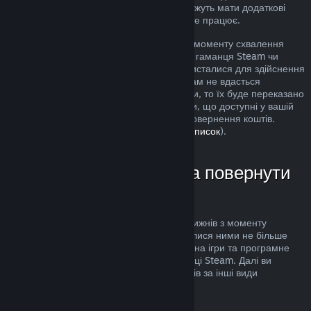
розгляд. Користувачі в деяких країнах можуть мати додаткові
права на повернення за умов, коли гра не працює.
Кошти буде повернуто протягом тижня з моменту схвалення
запиту. Кошти буде переказано назад до гаманця Steam чи
через інший спосіб оплати, яким ви скористалися для здійснення
придбання. Якщо, з будь-яких причин, нам не вдасться
повернути кошти через ваш спосіб оплати, то їх буде переказано
до гаманця Steam. (Деякі способи оплати, що доступні у вашій
країні, можуть не підтримувати функції повернення коштів.
Клацніть тут, щоби переглянути повний список
).
У яких випадках можна повернути
кошти
Повернути кошти можна протягом двох тижнів з моменту
придбання товарів та якщо ви користувалися ними не більше
двох годин. Ця можливість поширюється на ігри та програмне
забезпечення, яке ви придбали у крамниці Steam. Далі ви
можете довідатися про повернення коштів за інші види
придбань.