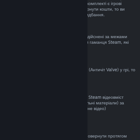
становить не більше двох годин. Якщо у комплекті є ігрові
предмети чи DLC, за які неможливо повернути кошти, то ви
побачите примітку під час здійснення придбання.
Придбання, здійснені за межами Steam
Valve не повертає кошти за придбання, здійснені за межами
Steam (наприклад: цифрові ключі чи коди гаманця Steam, які
були придбані деінде).
Блокування VAC
Якщо ви були заблоковані системою VAC (Античіт Valve) у грі, то
ви не зможете повернути за неї кошти.
Відеовміст
Ми не повертаємо кошти за придбаний у Steam відеовміст
(фільми, кліпи, серіали, епізоди та навчальні матеріали) за
винятком, коли відео є частиною іншого (не відео)
відшкодовуваного вмісту.
Повернення коштів за дарунки
Кошти за невикористані дарунки можна повернути протягом