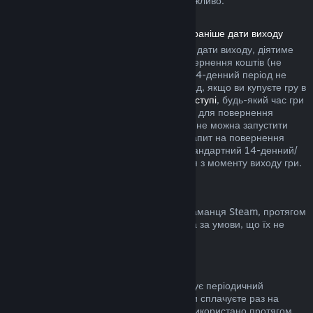
купівлю у грі сторонніх розробників неможливо.
Повернення коштів за продукти, куплені раніше дати виходу
Якщо ви купуєте продукт у Steam раніше дати виходу, діятиме
двогодинне обмеження часу гри для повернення коштів (не
поширюється на бета-тестування), але 14-денний період не
почнеться раніше дати виходу. Наприклад, якщо ви купуєте гру в
дочасному доступі
або
пріоритетному доступі
, будь-який час гри
зарахується до двогодинного обмеження для повернення
коштів. Якщо ви завчасно купили гру, яку не можна запустити
раніше дати виходу, ви можете подати запит на повернення
коштів у будь-який час до її випуску, а стандартний 14-денний/
двогодинний період застосовуватиметься з моменту виходу гри.
Повернення коштів з гаманця Steam
Ви можете повернути кошти, додані до гаманця Steam, протягом
чотирнадцяти днів з моменту переказу та за умови, що їх не
було використано.
Поновлювані підписки
До деяких сервісів і вмісту Steam пропонує періодичний
(помісячний, порічний) доступ, за який ви сплачуєте раз на
період. Якщо поновлювану підписку не використано протягом