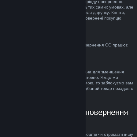
стандартного 14-денного/2-годинного періоду повернення.
Використані дарунки можна повернути на тих самих умовах, але
ініціатором повернення має бути отримувач дарунку. Кошти,
використані для купівлі дарунку, будуть повернені покупцю
дарунка.
ЄС: право на повернення
Для пояснення, яким чином право на повернення ЄС працює
для покупців у Steam,
натисніть тут
.
Зловживання
Можливість повернення коштів була додана для зменшення
ризиків, а не як спосіб грати в ігри безкоштовно. Якщо ми
помітимо, що ви зловживаєте цією системою, то заблокуємо вам
доступ до неї. Повернення коштів за придбаний товар незадовго
до розпродажу не є зловживанням.
Як надіслати запит на повернення
коштів
Ви можете подати запит на повернення коштів чи отримати іншу