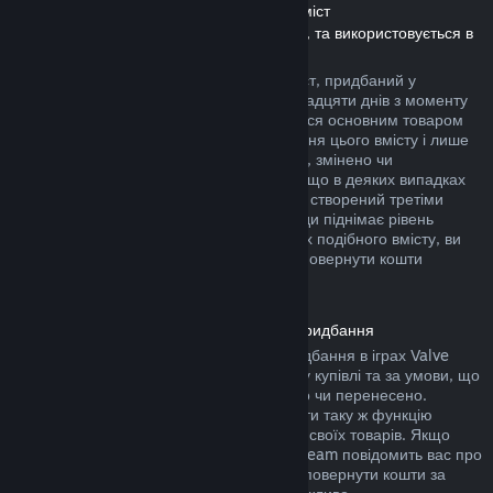
Повернення коштів за завантажуваний вміст
(Вміст, який доступний у крамниці Steam, та використовується в
інших іграх чи програмах, «DLC»)
Повернути кошти за завантажуваний вміст, придбаний у
крамниці Steam, можна протягом чотирнадцяти днів з моменту
придбання, за умови, що ви користувалися основним товаром
не більше двох годин з моменту придбання цього вмісту і лише
якщо його не було повністю використано, змінено чи
перенесено. Будь ласка, майте на увазі, що в деяких випадках
ми не можемо повернути кошти за вміст, створений третіми
особами (наприклад: якщо вміст назавжди піднімає рівень
вашого ігрового персонажа). На сторінках подібного вмісту, ви
побачите примітку, у якій написано, що повернути кошти
неможливо.
Повернення коштів за внутрішньоігрові придбання
Steam дозволяє повернути кошти за придбання в іграх Valve
протягом сорока восьми годин з моменту купівлі та за умови, що
їх не було повністю використано, змінено чи перенесено.
Сторонні розробники також можуть додати таку ж функцію
повернення коштів за ігрові предмети до своїх товарів. Якщо
розробники передбачили цю функцію, Steam повідомить вас про
це під час придбання. В інших випадках повернути кошти за