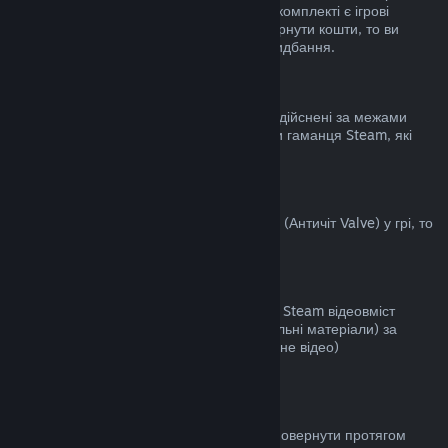
становить не більше двох годин. Якщо у комплекті є ігрові
предмети чи DLC, за які неможливо повернути кошти, то ви
побачите примітку під час здійснення придбання.
Придбання, здійснені за межами Steam
Valve не повертає кошти за придбання, здійснені за межами
Steam (наприклад: цифрові ключі чи коди гаманця Steam, які
були придбані деінде).
Блокування VAC
Якщо ви були заблоковані системою VAC (Античіт Valve) у грі, то
ви не зможете повернути за неї кошти.
Відеовміст
Ми не повертаємо кошти за придбаний у Steam відеовміст
(фільми, кліпи, серіали, епізоди та навчальні матеріали) за
винятком, коли відео є частиною іншого (не відео)
відшкодовуваного вмісту.
Повернення коштів за дарунки
Кошти за невикористані дарунки можна повернути протягом