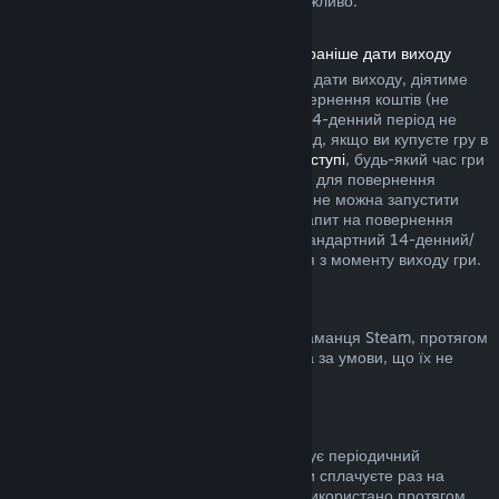
купівлю у грі сторонніх розробників неможливо.
Повернення коштів за продукти, куплені раніше дати виходу
Якщо ви купуєте продукт у Steam раніше дати виходу, діятиме
двогодинне обмеження часу гри для повернення коштів (не
поширюється на бета-тестування), але 14-денний період не
почнеться раніше дати виходу. Наприклад, якщо ви купуєте гру в
дочасному доступі
або
пріоритетному доступі
, будь-який час гри
зарахується до двогодинного обмеження для повернення
коштів. Якщо ви завчасно купили гру, яку не можна запустити
раніше дати виходу, ви можете подати запит на повернення
коштів у будь-який час до її випуску, а стандартний 14-денний/
двогодинний період застосовуватиметься з моменту виходу гри.
Повернення коштів з гаманця Steam
Ви можете повернути кошти, додані до гаманця Steam, протягом
чотирнадцяти днів з моменту переказу та за умови, що їх не
було використано.
Поновлювані підписки
До деяких сервісів і вмісту Steam пропонує періодичний
(помісячний, порічний) доступ, за який ви сплачуєте раз на
період. Якщо поновлювану підписку не використано протягом