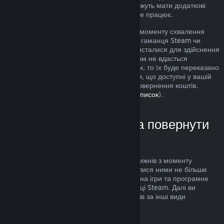
розгляд. Користувачі в деяких країнах можуть мати додаткові
права на повернення за умов, коли гра не працює.
Кошти буде повернуто протягом тижня з моменту схвалення
запиту. Кошти буде переказано назад до гаманця Steam чи
через інший спосіб оплати, яким ви скористалися для здійснення
придбання. Якщо, з будь-яких причин, нам не вдасться
повернути кошти через ваш спосіб оплати, то їх буде переказано
до гаманця Steam. (Деякі способи оплати, що доступні у вашій
країні, можуть не підтримувати функції повернення коштів.
Клацніть тут, щоби переглянути повний список
).
У яких випадках можна повернути
кошти
Повернути кошти можна протягом двох тижнів з моменту
придбання товарів та якщо ви користувалися ними не більше
двох годин. Ця можливість поширюється на ігри та програмне
забезпечення, яке ви придбали у крамниці Steam. Далі ви
можете довідатися про повернення коштів за інші види
придбань.