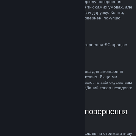
стандартного 14-денного/2-годинного періоду повернення.
Використані дарунки можна повернути на тих самих умовах, але
ініціатором повернення має бути отримувач дарунку. Кошти,
використані для купівлі дарунку, будуть повернені покупцю
дарунка.
ЄС: право на повернення
Для пояснення, яким чином право на повернення ЄС працює
для покупців у Steam,
натисніть тут
.
Зловживання
Можливість повернення коштів була додана для зменшення
ризиків, а не як спосіб грати в ігри безкоштовно. Якщо ми
помітимо, що ви зловживаєте цією системою, то заблокуємо вам
доступ до неї. Повернення коштів за придбаний товар незадовго
до розпродажу не є зловживанням.
Як надіслати запит на повернення
коштів
Ви можете подати запит на повернення коштів чи отримати іншу