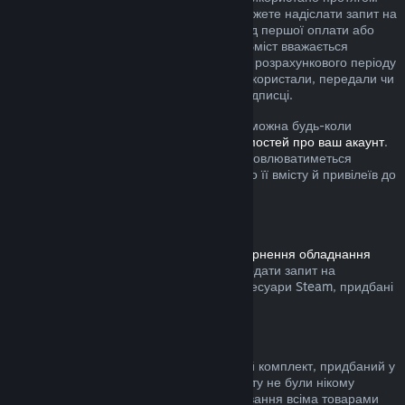
поточного розрахункового періоду, ви можете надіслати запит на
повернення коштів упродовж 48 годин від першої оплати або
будь-якого автоматичного поновлення. Вміст вважається
використаним, якщо протягом поточного розрахункового періоду
ви грали в будь-які ігри з підписки або використали, передали чи
змінили будь-які привілеї або знижки у підписці.
Зауважте, що будь-яку активну підписку можна будь-коли
скасувати, перейшовши на
сторінку відомостей про ваш акаунт
.
Після скасування підписка більше не поновлюватиметься
автоматично, але ви збережете доступ до її вмісту й привілеїв до
кінця поточного розрахункового періоду.
Обладнання Steam
Дотримуючись визначеної в
Умовах повернення обладнання
процедури та часових меж, ви можете подати запит на
повернення коштів за обладнання та аксесуари Steam, придбані
у крамниці Steam.
Повернення коштів за комплекти
Ви можете повернути кошти за будь-який комплект, придбаний у
Steam за умови, що всі товари з комплекту не були нікому
передані та якщо загальний час користування всіма товарами