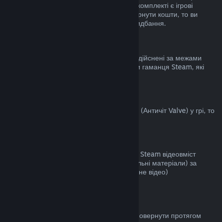
становить не більше двох годин. Якщо у комплекті є ігрові
предмети чи DLC, за які неможливо повернути кошти, то ви
побачите примітку під час здійснення придбання.
Придбання, здійснені за межами Steam
Valve не повертає кошти за придбання, здійснені за межами
Steam (наприклад: цифрові ключі чи коди гаманця Steam, які
були придбані деінде).
Блокування VAC
Якщо ви були заблоковані системою VAC (Античіт Valve) у грі, то
ви не зможете повернути за неї кошти.
Відеовміст
Ми не повертаємо кошти за придбаний у Steam відеовміст
(фільми, кліпи, серіали, епізоди та навчальні матеріали) за
винятком, коли відео є частиною іншого (не відео)
відшкодовуваного вмісту.
Повернення коштів за дарунки
Кошти за невикористані дарунки можна повернути протягом