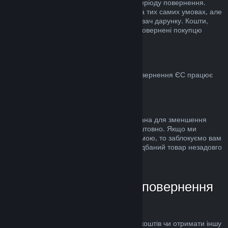
стандартного 14-денного/2-годинного періоду повернення.
Використані дарунки можна повернути на тих самих умовах, але
ініціатором повернення має бути отримувач дарунку. Кошти,
використані для купівлі дарунку, будуть повернені покупцю
дарунка.
ЄС: право на повернення
Для пояснення, яким чином право на повернення ЄС працює
для покупців у Steam,
натисніть тут
.
Зловживання
Можливість повернення коштів була додана для зменшення
ризиків, а не як спосіб грати в ігри безкоштовно. Якщо ми
помітимо, що ви зловживаєте цією системою, то заблокуємо вам
доступ до неї. Повернення коштів за придбаний товар незадовго
до розпродажу не є зловживанням.
Як надіслати запит на повернення
коштів
Ви можете подати запит на повернення коштів чи отримати іншу