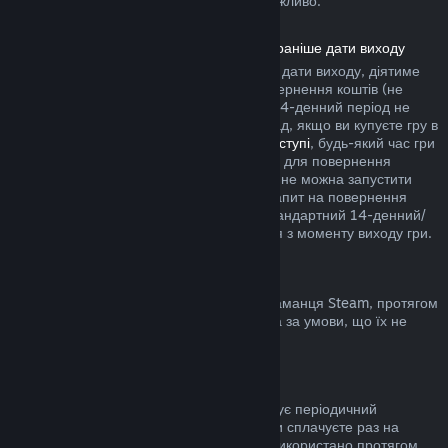
купівлю у грі сторонніх розробників неможливо.
Повернення коштів за продукти, куплені раніше дати виходу
Якщо ви купуєте продукт у Steam раніше дати виходу, діятиме
двогодинне обмеження часу гри для повернення коштів (не
поширюється на бета-тестування), але 14-денний період не
почнеться раніше дати виходу. Наприклад, якщо ви купуєте гру в
дочасному доступі
або
пріоритетному доступі
, будь-який час гри
зарахується до двогодинного обмеження для повернення
коштів. Якщо ви завчасно купили гру, яку не можна запустити
раніше дати виходу, ви можете подати запит на повернення
коштів у будь-який час до її випуску, а стандартний 14-денний/
двогодинний період застосовуватиметься з моменту виходу гри.
Повернення коштів з гаманця Steam
Ви можете повернути кошти, додані до гаманця Steam, протягом
чотирнадцяти днів з моменту переказу та за умови, що їх не
було використано.
Поновлювані підписки
До деяких сервісів і вмісту Steam пропонує періодичний
(помісячний, порічний) доступ, за який ви сплачуєте раз на
період. Якщо поновлювану підписку не використано протягом