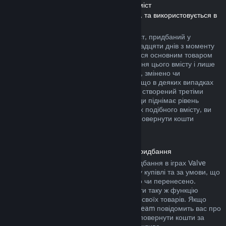
Повернення коштів за завантажуваний вміст
(Вміст, який доступний у крамниці Steam, та використовується в
інших іграх чи програмах, «DLC»)
Повернути кошти за завантажуваний вміст, придбаний у
крамниці Steam, можна протягом чотирнадцяти днів з моменту
придбання, за умови, що ви користувалися основним товаром
не більше двох годин з моменту придбання цього вмісту і лише
якщо його не було повністю використано, змінено чи
перенесено. Будь ласка, майте на увазі, що в деяких випадках
ми не можемо повернути кошти за вміст, створений третіми
особами (наприклад: якщо вміст назавжди піднімає рівень
вашого ігрового персонажа). На сторінках подібного вмісту, ви
побачите примітку, у якій написано, що повернути кошти
неможливо.
Повернення коштів за внутрішньоігрові придбання
Steam дозволяє повернути кошти за придбання в іграх Valve
протягом сорока восьми годин з моменту купівлі та за умови, що
їх не було повністю використано, змінено чи перенесено.
Сторонні розробники також можуть додати таку ж функцію
повернення коштів за ігрові предмети до своїх товарів. Якщо
розробники передбачили цю функцію, Steam повідомить вас про
це під час придбання. В інших випадках повернути кошти за