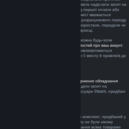
поточного розрахункового періоду, ви можете надіслати запит на
повернення коштів упродовж 48 годин від першої оплати або
будь-якого автоматичного поновлення. Вміст вважається
використаним, якщо протягом поточного розрахункового періоду
ви грали в будь-які ігри з підписки або використали, передали чи
змінили будь-які привілеї або знижки у підписці.
Зауважте, що будь-яку активну підписку можна будь-коли
скасувати, перейшовши на
сторінку відомостей про ваш акаунт
.
Після скасування підписка більше не поновлюватиметься
автоматично, але ви збережете доступ до її вмісту й привілеїв до
кінця поточного розрахункового періоду.
Обладнання Steam
Дотримуючись визначеної в
Умовах повернення обладнання
процедури та часових меж, ви можете подати запит на
повернення коштів за обладнання та аксесуари Steam, придбані
у крамниці Steam.
Повернення коштів за комплекти
Ви можете повернути кошти за будь-який комплект, придбаний у
Steam за умови, що всі товари з комплекту не були нікому
передані та якщо загальний час користування всіма товарами