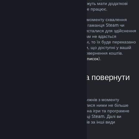
розгляд. Користувачі в деяких країнах можуть мати додаткові
права на повернення за умов, коли гра не працює.
Кошти буде повернуто протягом тижня з моменту схвалення
запиту. Кошти буде переказано назад до гаманця Steam чи
через інший спосіб оплати, яким ви скористалися для здійснення
придбання. Якщо, з будь-яких причин, нам не вдасться
повернути кошти через ваш спосіб оплати, то їх буде переказано
до гаманця Steam. (Деякі способи оплати, що доступні у вашій
країні, можуть не підтримувати функції повернення коштів.
Клацніть тут, щоби переглянути повний список
).
У яких випадках можна повернути
кошти
Повернути кошти можна протягом двох тижнів з моменту
придбання товарів та якщо ви користувалися ними не більше
двох годин. Ця можливість поширюється на ігри та програмне
забезпечення, яке ви придбали у крамниці Steam. Далі ви
можете довідатися про повернення коштів за інші види
придбань.