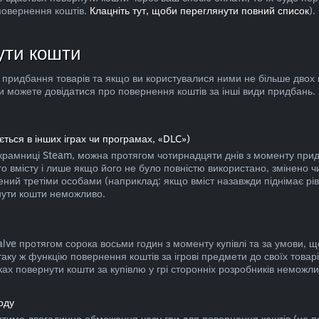
 повернення коштів.
Клацніть тут, щоби переглянути повний список
).
ути кошти
придбання товарів та якщо ви користувалися ними не більше двох 
и можете довідатися про повернення коштів за інші види придбань.
ється в інших іграх чи програмах, «DLC»)
 крамниці Steam, можна протягом чотирнадцяти днів з моменту при
 вмісту і лише якщо його не було повністю використано, змінено чи
ний третіми особами (наприклад: якщо вміст назавжди піднімає рів
рнути кошти неможливо.
lve протягом сорока восьми годин з моменту купівлі та за умови, що
аку ж функцію повернення коштів за ігрові предмети до своїх тов
ках повернути кошти за купівлю у грі сторонніх розробників неможли
оду
іятиме двогодинне обмеження часу гри для повернення коштів (не 