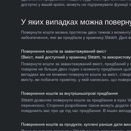
доступні у вашій країні, можуть не підтримувати функції
У яких випадках можна поверн
Повернути кошти можна протягом двох тижнів з моменту 
забезпечення, яке ви придбали у крамниці Steam. Далі в
Повернення коштів за завантажуваний вміст
(Вміст, який доступний у крамниці Steam, та використову
Повернути кошти за завантажуваний вміст, придбаний у
товаром не більше двох годин з моменту придбання цього
випадках ми не можемо повернути кошти за вміст, створе
вмісту, ви побачите примітку, у якій написано, що пове
Повернення коштів за внутрішньоігрові придбання
Steam дозволяє повернути кошти за придбання в іграх Va
перенесено. Сторонні розробники також можуть додати т
повідомить вас про це під час придбання. В інших випад
Повернення коштів за продукти, куплені раніше дати вих
Якщо ви купуєте продукт у Steam раніше дати виходу, д