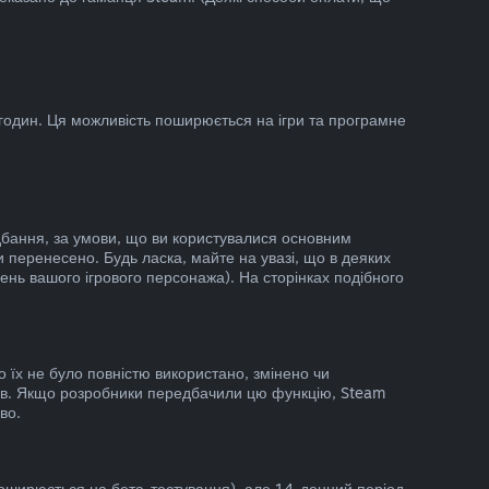
годин. Ця можливість поширюється на ігри та програмне
дбання, за умови, що ви користувалися основним
 перенесено. Будь ласка, майте на увазі, що в деяких
ень вашого ігрового персонажа). На сторінках подібного
 їх не було повністю використано, змінено чи
арів. Якщо розробники передбачили цю функцію, Steam
во.
поширюється на бета-тестування), але 14-денний період