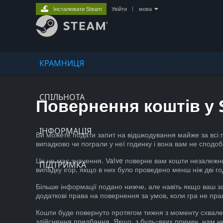
Інсталювати Steam
Увійти
|
мова
КРАМНИЦЯ
СПІЛЬНОТА
Повернення коштів у 
ІНФОРМАЦІЯ
Ви можете подати запит на відшкодування майже за всі 
випадково чи пограли у неї годинку і вона вам не сподоб
Це не має значення. Valve поверне вам кошти незалежно
ПІДТРИМКА
випадку ігор, якщо в них було проведено менш ніж дві го
Більше інформації подано нижче, але навіть якщо ваш за
додаткові права на повернення за умов, коли гра не пра
Кошти буде повернуто протягом тижня з моменту схвален
здійснення придбання. Якщо, з будь-яких причин, нам не