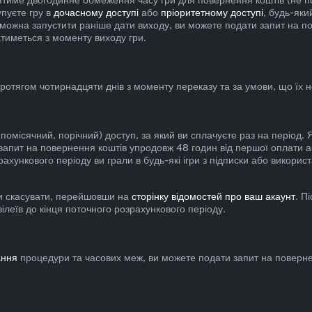
упуєте гру в
дочасному доступі
або
пріоритетному доступі
, будь-як
 можна запустити раніше дати виходу, ви можете подати запит на пов
тиметься з моменту виходу гри.
ротягом чотирнадцяти днів з моменту переказу та за умови, що їх н
 (помісячний, порічний) доступ, за який ви сплачуєте раз на періо
 запит на повернення коштів упродовж 48 годин від першої оплати 
ункового періоду ви грали в будь-які ігри з підписки або використ
ли скасувати, перейшовши на
сторінку відомостей про ваш акаунт
. П
вілеїв до кінця поточного розрахункового періоду.
ання
процедури та часових меж, ви можете подати запит на поверне