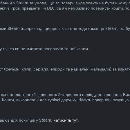
аний у Steam за умови, що всі товари з комплекту не були нікому 
кті є ігрові предмети чи DLC, за які неможливо повернути кошти, то
ами Steam (наприклад: цифрові ключі чи коди гаманця Steam, які бу
 грі, то ви не зможете повернути за неї кошти.
(фільми, кліпи, серіали, епізоди та навчальні матеріали) за винятк
гом стандартного 14-денного/2-годинного періоду повернення. Вик
 Кошти, використані для купівлі дарунку, будуть повернені покупцю
ацює для покупців у Steam,
натисніть тут
.