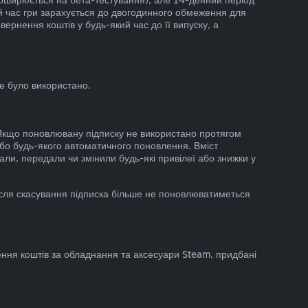
ий час гри зарахується до двогодинного обмеження для
ернення коштів у будь-який час до її випуску, а
е було використано.
д. Якщо поновлювану підписку не використано протягом
або будь-якого автоматичного поновлення. Вміст
али, передали чи змінили будь-які привілеї або знижки у
ісля скасування підписка більше не поновлюватиметься
ння коштів за обладнання та аксесуари Steam, придбані