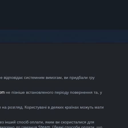
е відповідає системним вимогам, ви придбали гру
com
не пізніше встановленого періоду повернення та, у
 на розгляд. Користувачі в деяких країнах можуть мати
з інший спосіб оплати, яким ви скористалися для
реказано до гаманця Steam. (Деякі способи оплати, що