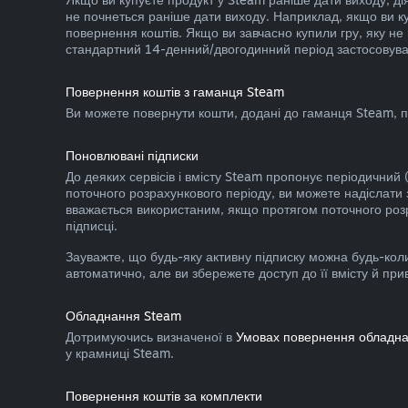
не почнеться раніше дати виходу. Наприклад, якщо ви к
повернення коштів. Якщо ви завчасно купили гру, яку не
стандартний 14-денний/двогодинний період застосовува
Повернення коштів з гаманця Steam
Ви можете повернути кошти, додані до гаманця Steam, п
Поновлювані підписки
До деяких сервісів і вмісту Steam пропонує періодичний
поточного розрахункового періоду, ви можете надіслати
вважається використаним, якщо протягом поточного розрах
підписці.
Зауважте, що будь-яку активну підписку можна будь-ко
автоматично, але ви збережете доступ до її вмісту й при
Обладнання Steam
Дотримуючись визначеної в
Умовах повернення обладн
у крамниці Steam.
Повернення коштів за комплекти