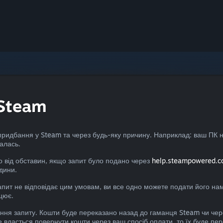
Steam
придбання у Steam та через будь-яку причину. Наприклад: ваш ПК н
алась.
 від обставин, якщо запит було подано через
help.steampowered.
дини.
пит не відповідає цим умовам, ви все одно можете подати його нам
цює.
ня запиту. Кошти буде переказано назад до гаманця Steam чи чере
 вдасться повернути кошти через ваш спосіб оплати, то їх буде пе