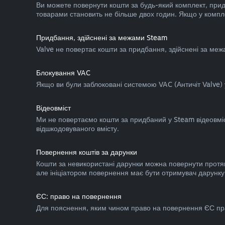
Ви можете повернути кошти за будь-який комплект, придб
товарами становить не більше двох годин. Якщо у компле
Придбання, здійснені за межами Steam
Valve не повертає кошти за придбання, здійснені за меж
Блокування VAC
Якщо ви були заблоковані системою VAC (Античіт Valve) у
Відеовміст
Ми не повертаємо кошти за придбаний у Steam відеовміст 
відшкодовуваного вмісту.
Повернення коштів за дарунки
Кошти за невикористані дарунки можна повернути протя
але ініціатором повернення має бути отримувач дарунку.
ЄС: право на повернення
Для пояснення, яким чином право на повернення ЄС пр