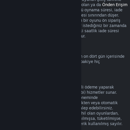
kadar başlamaz. Örneğin
Erken Erişim
'de olan ya da
Önden Erişim
sunan bir oyunu satın aldığınızda, her türlü oynama süresi, iade
için geçerli olan bu iki saatlik oynama süresi sınırından düşer.
Çıkış tarihinden önce oynanabilir olmayan bir oyunu ön sipariş
verdiğinizde bu oyunu çıkış tarihine kadar istediğiniz bir zamanda
iade edebilirsiniz ve standart 14 günlük/iki saatlik iade süresi
oyunun çıkış tarihinden itibaren geçerli olur.
Steam Cüzdan İadeleri
Steam Cüzdan bakiyesinin iadesi eğer son on dört gün içerisinde
alınmışsa, Steam üzerinden alınmışsa ve bakiye hiç
harcanmamışsa mümkündür.
Yenilenebilir Abonelikler
Bazı içerik ve hizmetler için Steam, düzenli ödeme yaparak
erişebileceğiniz zamanlı (aylık ve yıllık gibi) hizmetler sunar.
Yenilenebilir abonelik mevcut abonelik döneminde
kullanılmamışsa satın alımı gerçekleştirdikten veya otomatik
yenilemeden sonraki 48 içerisinde iade talep edebilirsiniz.
Mevcut abonelik döneminde aboneliğe dahil olan oyunlardan,
faydalardan veya indirimlerden biri kullanılmışsa, tüketilmişse,
değiştirilmişse veya transfer edilmişse içerik kullanılmış sayılır.