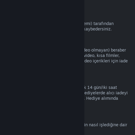
kartları).
VAC Yasakları
Eğer bir oyunda VAC (Valve Anti-Hile Sistemi) tarafından
yasaklanırsanız, o oyunun iade haklarını kaybedersiniz.
Video İçeriği
Video iade edilebilir başka bir içerikle (video olmayan) beraber
aynı pakette olmadığı sürece Steam'deki video, kısa filmler,
diziler, bölümler ve eğitim videoları gibi video içerikleri için iade
hizmeti yapamamaktayız.
Hediye İadeleri
Kabul edilmeyen hediyeler standart olarak 14 gün/iki saat
periyotunda iade edilebilir. Kabul edilen hediyelerde alıcı iadeyi
başlatırsa aynı koşullar altında iade edilir. Hediye alımında
kullanılan para asıl alıcısına iade edilir.
AB Cayma Hakkı
AB Cayma Hakkının Steam kullanıcıları için nasıl işlediğine dair
bir açıklama için
buraya tıklayın
.