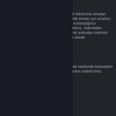
Suistimal
İadeler Steam üzerinden ürün alımında risk faktörünü ortadan
kaldırmak üzere tasarlanmıştır, oyunları elde etmek için ücretsiz
bir yol olarak değil. İade hizmetini kötüye kullandığınızı
düşünürsek, bunları size sunmayı durdurabiliriz. İndirimden
hemen önce alınmış bir ürünün iade edilerek ardından indirimli
fiyatıyla satın alınmasını kötüye kullanma olarak
değerlendirmiyoruz.
Nasıl İade Talep Edilir
help.steampowered.com
adresinden bir iade talebinde bulunabilir
veya Steam alımları ve diğer konularda yardım alabilirsiniz.
Son güncelleme: 23 Nisan 2024
© Valve Corporation. Tüm hakları saklıdır. Tüm ticari
markalar, ABD ve diğer ülkelerde ilgili sahiplerinin
mülkiyetindedir.
Gizlilik Politikası
|
Yasal Bilgi
|
Erişilebilirlik
|
Steam Abonelik Sözleşmesi
|
İadeler
|
Çerezler