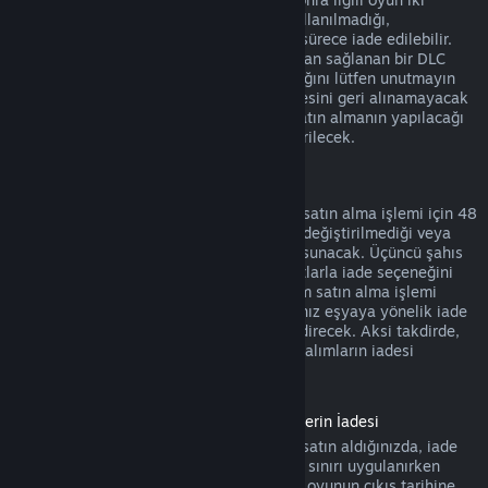
saatten daha az oynandıysa, yani DLC kullanılmadığı,
değiştirilmediği veya transfer edilmediği sürece iade edilebilir.
Bazı durumlarda, üçüncü şahıslar tarafından sağlanan bir DLC
için, Steam tarafından iade yapılamayacağını lütfen unutmayın
(örneğin, DLC bir oyun karakterinin seviyesini geri alınamayacak
bir şekilde yükseltiyorsa). Bu istisnalar satın almanın yapılacağı
Mağaza sayfasında açık bir şekilde gösterilecek.
Oyun İçi Satın Alım İadeleri
Steam herhangi bir Valve yapımı oyun içi satın alma işlemi için 48
saat içinde, oyun içi eşya kullanılmadığı, değiştirilmediği veya
transfer edilmediği sürece iade seçeneği sunacak. Üçüncü şahıs
geliştiriciler oyun içi eşyalar için aynı şartlarla iade seçeneğini
etkinleştirme hakkına sahip olacak. Steam satın alma işlemi
sırasında oyun geliştiricisinin satın aldığınız eşyaya yönelik iade
seçeneğinin aktif olup olmadığını size bildirecek. Aksi takdirde,
Valve yapımı olmayan oyunlarda oyun içi alımların iadesi
mümkün olmayacak.
Çıkış Tarihinden Önce Satın Alınmış Ürünlerin İadesi
Steam'de bir oyunu çıkış tarihinden önce satın aldığınızda, iade
için geçerli olan iki saatlik oynama süresi sınırı uygulanırken
(beta testleri hariç) 14 günlük iade süresi oyunun çıkış tarihine