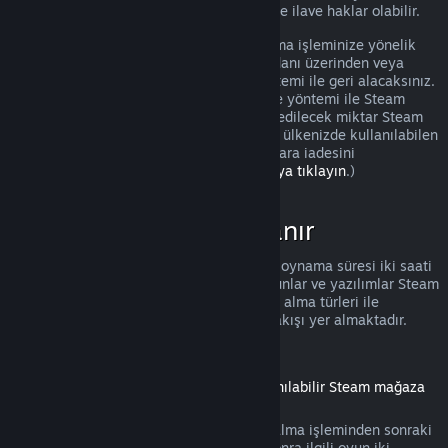
olması durumunda tüketicilerin iadelerinde ilave haklar olabilir.
Onaydan sonraki bir hafta içinde satın alma işleminize yönelik
tam bir iade yapılacak. İadeyi Steam cüzdanı üzerinden veya
satın alma işlemini yaptığınız ödeme yöntemi ile geri alacaksınız.
Herhangi bir sebeple, kullandığınız ödeme yöntemi ile Steam
tarafından iade işlemi yapılamazsa, iade edilecek miktar Steam
cüzdanınıza eklenecek. (Steam üzerinden ülkenizde kullanılabilen
bazı ödeme yöntemleri, aynı yöntem ile para iadesini
desteklemiyor olabilir.
Tam liste için buraya tıklayın
.)
İadeler Nerede Uygulanır
Satın alındıktan sonra iki hafta ve toplam oynama süresi iki saati
geçmemiş olan Steam mağazasındaki oyunlar ve yazılımlar Steam
iadesi için elverişlidir. Aşağıda diğer satın alma türleri ile
iadelerin nasıl çalıştığına dair bir genel bakışı yer almaktadır.
İndirilebilir İçeriklerde İade
(Başka bir oyun veya yazılım içinde kullanılabilir Steam mağaza
içeriği, "DLC")
Steam mağazasından alınmış DLC, satın alma işleminden sonraki
on dört gün içinde, eğer DLC alındıktan sonra ilgili oyun iki