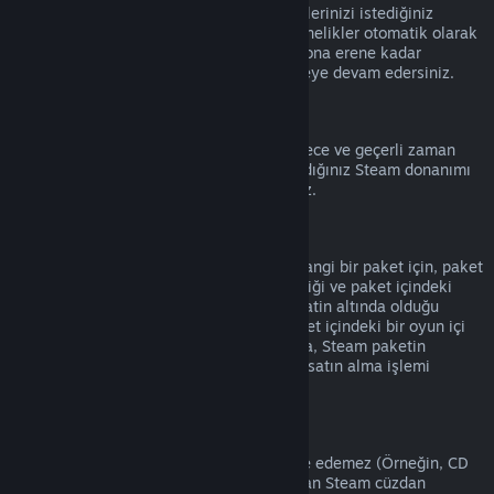
Hesap detaylarına
giderek etkin aboneliklerinizi istediğiniz
zaman iptal edebilirsiniz. İptal edilen abonelikler otomatik olarak
yenilenmez ve mevcut abonelik süreniz sona erene kadar
aboneliğin içeriğine ve faydalarına erişmeye devam edersiniz.
Steam Donanımı
Donanım İade Politikası
'nda belirtilen sürece ve geçerli zaman
aralığına bağlı olarak, Steam'den satın aldığınız Steam donanımı
ve aksesuarlar için iade talep edebilirsiniz.
Paketlerde İade
Steam Mağazasından satın aldığınız herhangi bir paket için, paket
içindeki eşyaların hiçbiri transfer edilmediği ve paket içindeki
ürünlerin oynanma süreleri toplamı iki saatin altında olduğu
sürece tam bir iade alabilirsiniz. Eğer paket içindeki bir oyun içi
eşya veya DLC iade edilemez durumdaysa, Steam paketin
tamamının iade edilebilir olup olmadığını satın alma işlemi
sırasında size bildirecek.
Steam Dışında Yapılmış Satın Alımlar
Valve, Steam dışından alınan ürünleri iade edemez (Örneğin, CD
anahtarları veya 3. Parti Satıcılardan alınan Steam cüzdan