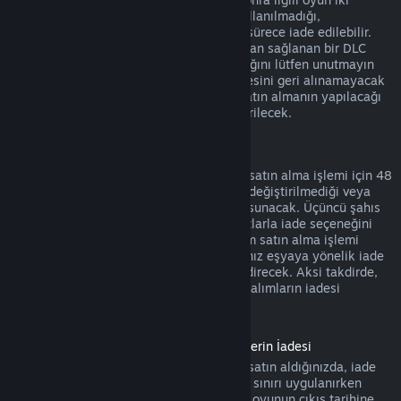
saatten daha az oynandıysa, yani DLC kullanılmadığı,
değiştirilmediği veya transfer edilmediği sürece iade edilebilir.
Bazı durumlarda, üçüncü şahıslar tarafından sağlanan bir DLC
için, Steam tarafından iade yapılamayacağını lütfen unutmayın
(örneğin, DLC bir oyun karakterinin seviyesini geri alınamayacak
bir şekilde yükseltiyorsa). Bu istisnalar satın almanın yapılacağı
Mağaza sayfasında açık bir şekilde gösterilecek.
Oyun İçi Satın Alım İadeleri
Steam herhangi bir Valve yapımı oyun içi satın alma işlemi için 48
saat içinde, oyun içi eşya kullanılmadığı, değiştirilmediği veya
transfer edilmediği sürece iade seçeneği sunacak. Üçüncü şahıs
geliştiriciler oyun içi eşyalar için aynı şartlarla iade seçeneğini
etkinleştirme hakkına sahip olacak. Steam satın alma işlemi
sırasında oyun geliştiricisinin satın aldığınız eşyaya yönelik iade
seçeneğinin aktif olup olmadığını size bildirecek. Aksi takdirde,
Valve yapımı olmayan oyunlarda oyun içi alımların iadesi
mümkün olmayacak.
Çıkış Tarihinden Önce Satın Alınmış Ürünlerin İadesi
Steam'de bir oyunu çıkış tarihinden önce satın aldığınızda, iade
için geçerli olan iki saatlik oynama süresi sınırı uygulanırken
(beta testleri hariç) 14 günlük iade süresi oyunun çıkış tarihine