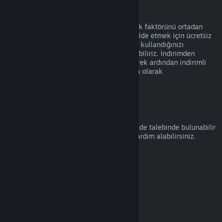
Suistimal
İadeler Steam üzerinden ürün alımında risk faktörünü ortadan
kaldırmak üzere tasarlanmıştır, oyunları elde etmek için ücretsiz
bir yol olarak değil. İade hizmetini kötüye kullandığınızı
düşünürsek, bunları size sunmayı durdurabiliriz. İndirimden
hemen önce alınmış bir ürünün iade edilerek ardından indirimli
fiyatıyla satın alınmasını kötüye kullanma olarak
değerlendirmiyoruz.
Nasıl İade Talep Edilir
help.steampowered.com
adresinden bir iade talebinde bulunabilir
veya Steam alımları ve diğer konularda yardım alabilirsiniz.
Son güncelleme: 23 Nisan 2024
© Valve Corporation. Tüm hakları saklıdır. Tüm ticari
markalar, ABD ve diğer ülkelerde ilgili sahiplerinin
mülkiyetindedir.
Gizlilik Politikası
|
Yasal Bilgi
|
Erişilebilirlik
|
Steam Abonelik Sözleşmesi
|
İadeler
|
Çerezler