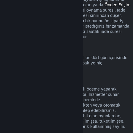
kadar başlamaz. Örneğin
Erken Erişim
'de olan ya da
Önden Erişim
sunan bir oyunu satın aldığınızda, her türlü oynama süresi, iade
için geçerli olan bu iki saatlik oynama süresi sınırından düşer.
Çıkış tarihinden önce oynanabilir olmayan bir oyunu ön sipariş
verdiğinizde bu oyunu çıkış tarihine kadar istediğiniz bir zamanda
iade edebilirsiniz ve standart 14 günlük/iki saatlik iade süresi
oyunun çıkış tarihinden itibaren geçerli olur.
Steam Cüzdan İadeleri
Steam Cüzdan bakiyesinin iadesi eğer son on dört gün içerisinde
alınmışsa, Steam üzerinden alınmışsa ve bakiye hiç
harcanmamışsa mümkündür.
Yenilenebilir Abonelikler
Bazı içerik ve hizmetler için Steam, düzenli ödeme yaparak
erişebileceğiniz zamanlı (aylık ve yıllık gibi) hizmetler sunar.
Yenilenebilir abonelik mevcut abonelik döneminde
kullanılmamışsa satın alımı gerçekleştirdikten veya otomatik
yenilemeden sonraki 48 içerisinde iade talep edebilirsiniz.
Mevcut abonelik döneminde aboneliğe dahil olan oyunlardan,
faydalardan veya indirimlerden biri kullanılmışsa, tüketilmişse,
değiştirilmişse veya transfer edilmişse içerik kullanılmış sayılır.