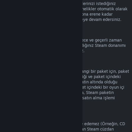
Hesap detaylarına
giderek etkin aboneliklerinizi istediğiniz
zaman iptal edebilirsiniz. İptal edilen abonelikler otomatik olarak
yenilenmez ve mevcut abonelik süreniz sona erene kadar
aboneliğin içeriğine ve faydalarına erişmeye devam edersiniz.
Steam Donanımı
Donanım İade Politikası
'nda belirtilen sürece ve geçerli zaman
aralığına bağlı olarak, Steam'den satın aldığınız Steam donanımı
ve aksesuarlar için iade talep edebilirsiniz.
Paketlerde İade
Steam Mağazasından satın aldığınız herhangi bir paket için, paket
içindeki eşyaların hiçbiri transfer edilmediği ve paket içindeki
ürünlerin oynanma süreleri toplamı iki saatin altında olduğu
sürece tam bir iade alabilirsiniz. Eğer paket içindeki bir oyun içi
eşya veya DLC iade edilemez durumdaysa, Steam paketin
tamamının iade edilebilir olup olmadığını satın alma işlemi
sırasında size bildirecek.
Steam Dışında Yapılmış Satın Alımlar
Valve, Steam dışından alınan ürünleri iade edemez (Örneğin, CD
anahtarları veya 3. Parti Satıcılardan alınan Steam cüzdan