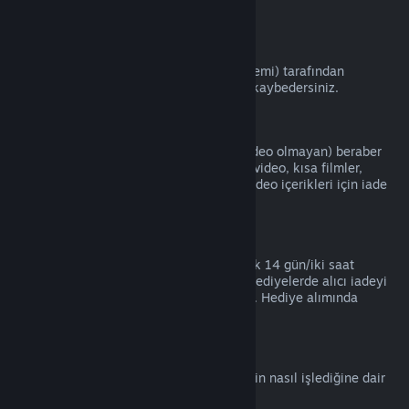
kartları).
VAC Yasakları
Eğer bir oyunda VAC (Valve Anti-Hile Sistemi) tarafından
yasaklanırsanız, o oyunun iade haklarını kaybedersiniz.
Video İçeriği
Video iade edilebilir başka bir içerikle (video olmayan) beraber
aynı pakette olmadığı sürece Steam'deki video, kısa filmler,
diziler, bölümler ve eğitim videoları gibi video içerikleri için iade
hizmeti yapamamaktayız.
Hediye İadeleri
Kabul edilmeyen hediyeler standart olarak 14 gün/iki saat
periyotunda iade edilebilir. Kabul edilen hediyelerde alıcı iadeyi
başlatırsa aynı koşullar altında iade edilir. Hediye alımında
kullanılan para asıl alıcısına iade edilir.
AB Cayma Hakkı
AB Cayma Hakkının Steam kullanıcıları için nasıl işlediğine dair
bir açıklama için
buraya tıklayın
.