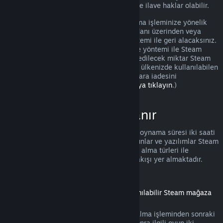
olması durumunda tüketicilerin iadelerinde ilave haklar olabilir.
Onaydan sonraki bir hafta içinde satın alma işleminize yönelik
tam bir iade yapılacak. İadeyi Steam cüzdanı üzerinden veya
satın alma işlemini yaptığınız ödeme yöntemi ile geri alacaksınız.
Herhangi bir sebeple, kullandığınız ödeme yöntemi ile Steam
tarafından iade işlemi yapılamazsa, iade edilecek miktar Steam
cüzdanınıza eklenecek. (Steam üzerinden ülkenizde kullanılabilen
bazı ödeme yöntemleri, aynı yöntem ile para iadesini
desteklemiyor olabilir.
Tam liste için buraya tıklayın
.)
İadeler Nerede Uygulanır
Satın alındıktan sonra iki hafta ve toplam oynama süresi iki saati
geçmemiş olan Steam mağazasındaki oyunlar ve yazılımlar Steam
iadesi için elverişlidir. Aşağıda diğer satın alma türleri ile
iadelerin nasıl çalıştığına dair bir genel bakışı yer almaktadır.
İndirilebilir İçeriklerde İade
(Başka bir oyun veya yazılım içinde kullanılabilir Steam mağaza
içeriği, "DLC")
Steam mağazasından alınmış DLC, satın alma işleminden sonraki
on dört gün içinde, eğer DLC alındıktan sonra ilgili oyun iki