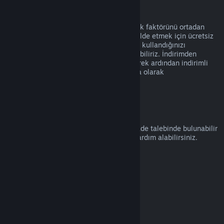
Suistimal
İadeler Steam üzerinden ürün alımında risk faktörünü ortadan
kaldırmak üzere tasarlanmıştır, oyunları elde etmek için ücretsiz
bir yol olarak değil. İade hizmetini kötüye kullandığınızı
düşünürsek, bunları size sunmayı durdurabiliriz. İndirimden
hemen önce alınmış bir ürünün iade edilerek ardından indirimli
fiyatıyla satın alınmasını kötüye kullanma olarak
değerlendirmiyoruz.
Nasıl İade Talep Edilir
help.steampowered.com
adresinden bir iade talebinde bulunabilir
veya Steam alımları ve diğer konularda yardım alabilirsiniz.
Son güncelleme: 23 Nisan 2024
© Valve Corporation. Tüm hakları saklıdır. Tüm ticari
markalar, ABD ve diğer ülkelerde ilgili sahiplerinin
mülkiyetindedir.
Gizlilik Politikası
|
Yasal Bilgi
|
Erişilebilirlik
|
Steam Abonelik Sözleşmesi
|
İadeler
|
Çerezler