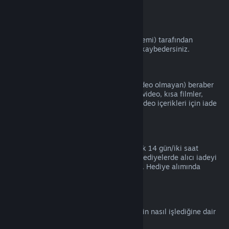
kartları).
VAC Yasakları
Eğer bir oyunda VAC (Valve Anti-Hile Sistemi) tarafından
yasaklanırsanız, o oyunun iade haklarını kaybedersiniz.
Video İçeriği
Video iade edilebilir başka bir içerikle (video olmayan) beraber
aynı pakette olmadığı sürece Steam'deki video, kısa filmler,
diziler, bölümler ve eğitim videoları gibi video içerikleri için iade
hizmeti yapamamaktayız.
Hediye İadeleri
Kabul edilmeyen hediyeler standart olarak 14 gün/iki saat
periyotunda iade edilebilir. Kabul edilen hediyelerde alıcı iadeyi
başlatırsa aynı koşullar altında iade edilir. Hediye alımında
kullanılan para asıl alıcısına iade edilir.
AB Cayma Hakkı
AB Cayma Hakkının Steam kullanıcıları için nasıl işlediğine dair
bir açıklama için
buraya tıklayın
.