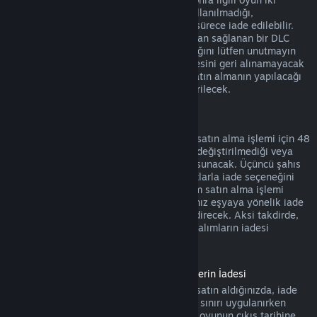
saatten daha az oynandıysa, yani DLC kullanılmadığı,
değiştirilmediği veya transfer edilmediği sürece iade edilebilir.
Bazı durumlarda, üçüncü şahıslar tarafından sağlanan bir DLC
için, Steam tarafından iade yapılamayacağını lütfen unutmayın
(örneğin, DLC bir oyun karakterinin seviyesini geri alınamayacak
bir şekilde yükseltiyorsa). Bu istisnalar satın almanın yapılacağı
Mağaza sayfasında açık bir şekilde gösterilecek.
Oyun İçi Satın Alım İadeleri
Steam herhangi bir Valve yapımı oyun içi satın alma işlemi için 48
saat içinde, oyun içi eşya kullanılmadığı, değiştirilmediği veya
transfer edilmediği sürece iade seçeneği sunacak. Üçüncü şahıs
geliştiriciler oyun içi eşyalar için aynı şartlarla iade seçeneğini
etkinleştirme hakkına sahip olacak. Steam satın alma işlemi
sırasında oyun geliştiricisinin satın aldığınız eşyaya yönelik iade
seçeneğinin aktif olup olmadığını size bildirecek. Aksi takdirde,
Valve yapımı olmayan oyunlarda oyun içi alımların iadesi
mümkün olmayacak.
Çıkış Tarihinden Önce Satın Alınmış Ürünlerin İadesi
Steam'de bir oyunu çıkış tarihinden önce satın aldığınızda, iade
için geçerli olan iki saatlik oynama süresi sınırı uygulanırken
(beta testleri hariç) 14 günlük iade süresi oyunun çıkış tarihine