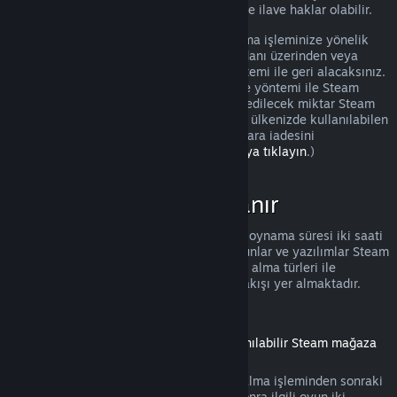
olması durumunda tüketicilerin iadelerinde ilave haklar olabilir.
Onaydan sonraki bir hafta içinde satın alma işleminize yönelik
tam bir iade yapılacak. İadeyi Steam cüzdanı üzerinden veya
satın alma işlemini yaptığınız ödeme yöntemi ile geri alacaksınız.
Herhangi bir sebeple, kullandığınız ödeme yöntemi ile Steam
tarafından iade işlemi yapılamazsa, iade edilecek miktar Steam
cüzdanınıza eklenecek. (Steam üzerinden ülkenizde kullanılabilen
bazı ödeme yöntemleri, aynı yöntem ile para iadesini
desteklemiyor olabilir.
Tam liste için buraya tıklayın
.)
İadeler Nerede Uygulanır
Satın alındıktan sonra iki hafta ve toplam oynama süresi iki saati
geçmemiş olan Steam mağazasındaki oyunlar ve yazılımlar Steam
iadesi için elverişlidir. Aşağıda diğer satın alma türleri ile
iadelerin nasıl çalıştığına dair bir genel bakışı yer almaktadır.
İndirilebilir İçeriklerde İade
(Başka bir oyun veya yazılım içinde kullanılabilir Steam mağaza
içeriği, "DLC")
Steam mağazasından alınmış DLC, satın alma işleminden sonraki
on dört gün içinde, eğer DLC alındıktan sonra ilgili oyun iki