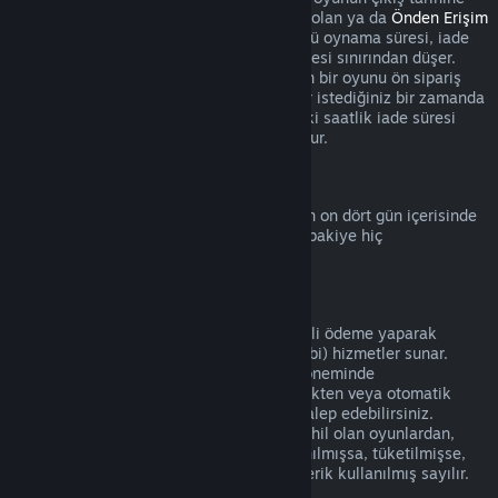
kadar başlamaz. Örneğin
Erken Erişim
'de olan ya da
Önden Erişim
sunan bir oyunu satın aldığınızda, her türlü oynama süresi, iade
için geçerli olan bu iki saatlik oynama süresi sınırından düşer.
Çıkış tarihinden önce oynanabilir olmayan bir oyunu ön sipariş
verdiğinizde bu oyunu çıkış tarihine kadar istediğiniz bir zamanda
iade edebilirsiniz ve standart 14 günlük/iki saatlik iade süresi
oyunun çıkış tarihinden itibaren geçerli olur.
Steam Cüzdan İadeleri
Steam Cüzdan bakiyesinin iadesi eğer son on dört gün içerisinde
alınmışsa, Steam üzerinden alınmışsa ve bakiye hiç
harcanmamışsa mümkündür.
Yenilenebilir Abonelikler
Bazı içerik ve hizmetler için Steam, düzenli ödeme yaparak
erişebileceğiniz zamanlı (aylık ve yıllık gibi) hizmetler sunar.
Yenilenebilir abonelik mevcut abonelik döneminde
kullanılmamışsa satın alımı gerçekleştirdikten veya otomatik
yenilemeden sonraki 48 içerisinde iade talep edebilirsiniz.
Mevcut abonelik döneminde aboneliğe dahil olan oyunlardan,
faydalardan veya indirimlerden biri kullanılmışsa, tüketilmişse,
değiştirilmişse veya transfer edilmişse içerik kullanılmış sayılır.