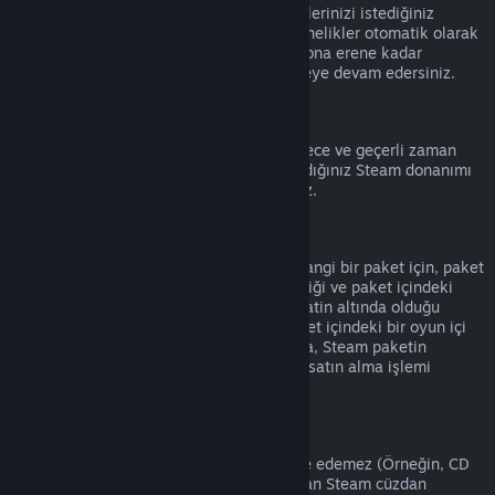
Hesap detaylarına
giderek etkin aboneliklerinizi istediğiniz
zaman iptal edebilirsiniz. İptal edilen abonelikler otomatik olarak
yenilenmez ve mevcut abonelik süreniz sona erene kadar
aboneliğin içeriğine ve faydalarına erişmeye devam edersiniz.
Steam Donanımı
Donanım İade Politikası
'nda belirtilen sürece ve geçerli zaman
aralığına bağlı olarak, Steam'den satın aldığınız Steam donanımı
ve aksesuarlar için iade talep edebilirsiniz.
Paketlerde İade
Steam Mağazasından satın aldığınız herhangi bir paket için, paket
içindeki eşyaların hiçbiri transfer edilmediği ve paket içindeki
ürünlerin oynanma süreleri toplamı iki saatin altında olduğu
sürece tam bir iade alabilirsiniz. Eğer paket içindeki bir oyun içi
eşya veya DLC iade edilemez durumdaysa, Steam paketin
tamamının iade edilebilir olup olmadığını satın alma işlemi
sırasında size bildirecek.
Steam Dışında Yapılmış Satın Alımlar
Valve, Steam dışından alınan ürünleri iade edemez (Örneğin, CD
anahtarları veya 3. Parti Satıcılardan alınan Steam cüzdan