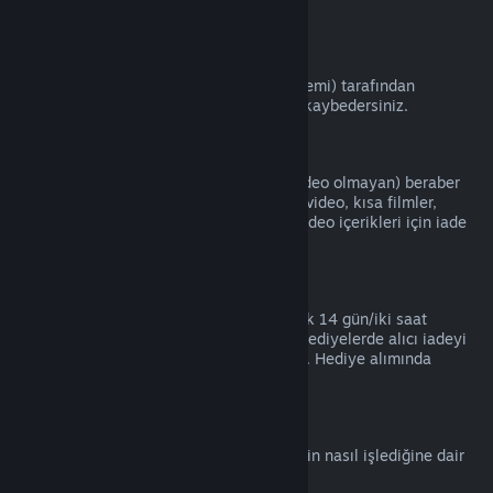
kartları).
VAC Yasakları
Eğer bir oyunda VAC (Valve Anti-Hile Sistemi) tarafından
yasaklanırsanız, o oyunun iade haklarını kaybedersiniz.
Video İçeriği
Video iade edilebilir başka bir içerikle (video olmayan) beraber
aynı pakette olmadığı sürece Steam'deki video, kısa filmler,
diziler, bölümler ve eğitim videoları gibi video içerikleri için iade
hizmeti yapamamaktayız.
Hediye İadeleri
Kabul edilmeyen hediyeler standart olarak 14 gün/iki saat
periyotunda iade edilebilir. Kabul edilen hediyelerde alıcı iadeyi
başlatırsa aynı koşullar altında iade edilir. Hediye alımında
kullanılan para asıl alıcısına iade edilir.
AB Cayma Hakkı
AB Cayma Hakkının Steam kullanıcıları için nasıl işlediğine dair
bir açıklama için
buraya tıklayın
.