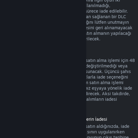
saatten daha az oynandıysa, yani DLC kullanılmadığı,
değiştirilmediği veya transfer edilmediği sürece iade edilebilir.
Bazı durumlarda, üçüncü şahıslar tarafından sağlanan bir DLC
için, Steam tarafından iade yapılamayacağını lütfen unutmayın
(örneğin, DLC bir oyun karakterinin seviyesini geri alınamayacak
bir şekilde yükseltiyorsa). Bu istisnalar satın almanın yapılacağı
Mağaza sayfasında açık bir şekilde gösterilecek.
Oyun İçi Satın Alım İadeleri
Steam herhangi bir Valve yapımı oyun içi satın alma işlemi için 48
saat içinde, oyun içi eşya kullanılmadığı, değiştirilmediği veya
transfer edilmediği sürece iade seçeneği sunacak. Üçüncü şahıs
geliştiriciler oyun içi eşyalar için aynı şartlarla iade seçeneğini
etkinleştirme hakkına sahip olacak. Steam satın alma işlemi
sırasında oyun geliştiricisinin satın aldığınız eşyaya yönelik iade
seçeneğinin aktif olup olmadığını size bildirecek. Aksi takdirde,
Valve yapımı olmayan oyunlarda oyun içi alımların iadesi
mümkün olmayacak.
Çıkış Tarihinden Önce Satın Alınmış Ürünlerin İadesi
Steam'de bir oyunu çıkış tarihinden önce satın aldığınızda, iade
için geçerli olan iki saatlik oynama süresi sınırı uygulanırken
(beta testleri hariç) 14 günlük iade süresi oyunun çıkış tarihine