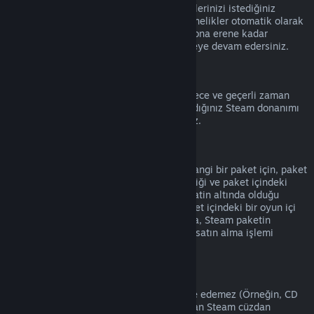
Hesap detaylarına
giderek etkin aboneliklerinizi istediğiniz
zaman iptal edebilirsiniz. İptal edilen abonelikler otomatik olarak
yenilenmez ve mevcut abonelik süreniz sona erene kadar
aboneliğin içeriğine ve faydalarına erişmeye devam edersiniz.
Steam Donanımı
Donanım İade Politikası
'nda belirtilen sürece ve geçerli zaman
aralığına bağlı olarak, Steam'den satın aldığınız Steam donanımı
ve aksesuarlar için iade talep edebilirsiniz.
Paketlerde İade
Steam Mağazasından satın aldığınız herhangi bir paket için, paket
içindeki eşyaların hiçbiri transfer edilmediği ve paket içindeki
ürünlerin oynanma süreleri toplamı iki saatin altında olduğu
sürece tam bir iade alabilirsiniz. Eğer paket içindeki bir oyun içi
eşya veya DLC iade edilemez durumdaysa, Steam paketin
tamamının iade edilebilir olup olmadığını satın alma işlemi
sırasında size bildirecek.
Steam Dışında Yapılmış Satın Alımlar
Valve, Steam dışından alınan ürünleri iade edemez (Örneğin, CD
anahtarları veya 3. Parti Satıcılardan alınan Steam cüzdan