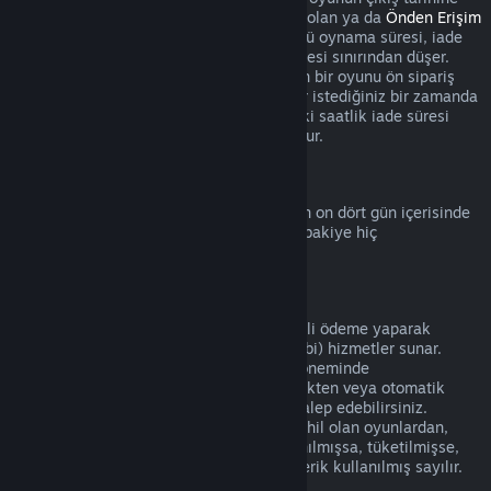
kadar başlamaz. Örneğin
Erken Erişim
'de olan ya da
Önden Erişim
sunan bir oyunu satın aldığınızda, her türlü oynama süresi, iade
için geçerli olan bu iki saatlik oynama süresi sınırından düşer.
Çıkış tarihinden önce oynanabilir olmayan bir oyunu ön sipariş
verdiğinizde bu oyunu çıkış tarihine kadar istediğiniz bir zamanda
iade edebilirsiniz ve standart 14 günlük/iki saatlik iade süresi
oyunun çıkış tarihinden itibaren geçerli olur.
Steam Cüzdan İadeleri
Steam Cüzdan bakiyesinin iadesi eğer son on dört gün içerisinde
alınmışsa, Steam üzerinden alınmışsa ve bakiye hiç
harcanmamışsa mümkündür.
Yenilenebilir Abonelikler
Bazı içerik ve hizmetler için Steam, düzenli ödeme yaparak
erişebileceğiniz zamanlı (aylık ve yıllık gibi) hizmetler sunar.
Yenilenebilir abonelik mevcut abonelik döneminde
kullanılmamışsa satın alımı gerçekleştirdikten veya otomatik
yenilemeden sonraki 48 içerisinde iade talep edebilirsiniz.
Mevcut abonelik döneminde aboneliğe dahil olan oyunlardan,
faydalardan veya indirimlerden biri kullanılmışsa, tüketilmişse,
değiştirilmişse veya transfer edilmişse içerik kullanılmış sayılır.