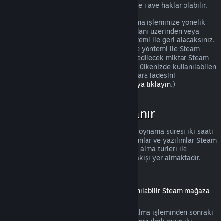
olması durumunda tüketicilerin iadelerinde ilave haklar olabilir.
Onaydan sonraki bir hafta içinde satın alma işleminize yönelik
tam bir iade yapılacak. İadeyi Steam cüzdanı üzerinden veya
satın alma işlemini yaptığınız ödeme yöntemi ile geri alacaksınız.
Herhangi bir sebeple, kullandığınız ödeme yöntemi ile Steam
tarafından iade işlemi yapılamazsa, iade edilecek miktar Steam
cüzdanınıza eklenecek. (Steam üzerinden ülkenizde kullanılabilen
bazı ödeme yöntemleri, aynı yöntem ile para iadesini
desteklemiyor olabilir.
Tam liste için buraya tıklayın
.)
İadeler Nerede Uygulanır
Satın alındıktan sonra iki hafta ve toplam oynama süresi iki saati
geçmemiş olan Steam mağazasındaki oyunlar ve yazılımlar Steam
iadesi için elverişlidir. Aşağıda diğer satın alma türleri ile
iadelerin nasıl çalıştığına dair bir genel bakışı yer almaktadır.
İndirilebilir İçeriklerde İade
(Başka bir oyun veya yazılım içinde kullanılabilir Steam mağaza
içeriği, "DLC")
Steam mağazasından alınmış DLC, satın alma işleminden sonraki
on dört gün içinde, eğer DLC alındıktan sonra ilgili oyun iki