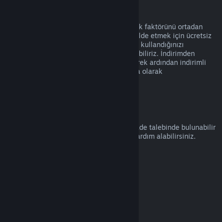
Suistimal
İadeler Steam üzerinden ürün alımında risk faktörünü ortadan
kaldırmak üzere tasarlanmıştır, oyunları elde etmek için ücretsiz
bir yol olarak değil. İade hizmetini kötüye kullandığınızı
düşünürsek, bunları size sunmayı durdurabiliriz. İndirimden
hemen önce alınmış bir ürünün iade edilerek ardından indirimli
fiyatıyla satın alınmasını kötüye kullanma olarak
değerlendirmiyoruz.
Nasıl İade Talep Edilir
help.steampowered.com
adresinden bir iade talebinde bulunabilir
veya Steam alımları ve diğer konularda yardım alabilirsiniz.
Son güncelleme: 23 Nisan 2024
© Valve Corporation. Tüm hakları saklıdır. Tüm ticari
markalar, ABD ve diğer ülkelerde ilgili sahiplerinin
mülkiyetindedir.
Gizlilik Politikası
|
Yasal Bilgi
|
Erişilebilirlik
|
Steam Abonelik Sözleşmesi
|
İadeler
|
Çerezler