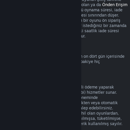
kadar başlamaz. Örneğin
Erken Erişim
'de olan ya da
Önden Erişim
sunan bir oyunu satın aldığınızda, her türlü oynama süresi, iade
için geçerli olan bu iki saatlik oynama süresi sınırından düşer.
Çıkış tarihinden önce oynanabilir olmayan bir oyunu ön sipariş
verdiğinizde bu oyunu çıkış tarihine kadar istediğiniz bir zamanda
iade edebilirsiniz ve standart 14 günlük/iki saatlik iade süresi
oyunun çıkış tarihinden itibaren geçerli olur.
Steam Cüzdan İadeleri
Steam Cüzdan bakiyesinin iadesi eğer son on dört gün içerisinde
alınmışsa, Steam üzerinden alınmışsa ve bakiye hiç
harcanmamışsa mümkündür.
Yenilenebilir Abonelikler
Bazı içerik ve hizmetler için Steam, düzenli ödeme yaparak
erişebileceğiniz zamanlı (aylık ve yıllık gibi) hizmetler sunar.
Yenilenebilir abonelik mevcut abonelik döneminde
kullanılmamışsa satın alımı gerçekleştirdikten veya otomatik
yenilemeden sonraki 48 içerisinde iade talep edebilirsiniz.
Mevcut abonelik döneminde aboneliğe dahil olan oyunlardan,
faydalardan veya indirimlerden biri kullanılmışsa, tüketilmişse,
değiştirilmişse veya transfer edilmişse içerik kullanılmış sayılır.