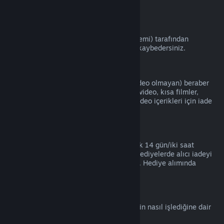
kartları).
VAC Yasakları
Eğer bir oyunda VAC (Valve Anti-Hile Sistemi) tarafından
yasaklanırsanız, o oyunun iade haklarını kaybedersiniz.
Video İçeriği
Video iade edilebilir başka bir içerikle (video olmayan) beraber
aynı pakette olmadığı sürece Steam'deki video, kısa filmler,
diziler, bölümler ve eğitim videoları gibi video içerikleri için iade
hizmeti yapamamaktayız.
Hediye İadeleri
Kabul edilmeyen hediyeler standart olarak 14 gün/iki saat
periyotunda iade edilebilir. Kabul edilen hediyelerde alıcı iadeyi
başlatırsa aynı koşullar altında iade edilir. Hediye alımında
kullanılan para asıl alıcısına iade edilir.
AB Cayma Hakkı
AB Cayma Hakkının Steam kullanıcıları için nasıl işlediğine dair
bir açıklama için
buraya tıklayın
.