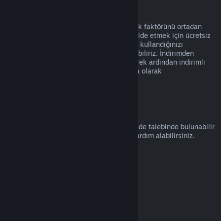
Suistimal
İadeler Steam üzerinden ürün alımında risk faktörünü ortadan
kaldırmak üzere tasarlanmıştır, oyunları elde etmek için ücretsiz
bir yol olarak değil. İade hizmetini kötüye kullandığınızı
düşünürsek, bunları size sunmayı durdurabiliriz. İndirimden
hemen önce alınmış bir ürünün iade edilerek ardından indirimli
fiyatıyla satın alınmasını kötüye kullanma olarak
değerlendirmiyoruz.
Nasıl İade Talep Edilir
help.steampowered.com
adresinden bir iade talebinde bulunabilir
veya Steam alımları ve diğer konularda yardım alabilirsiniz.
Son güncelleme: 23 Nisan 2024
© Valve Corporation. Tüm hakları saklıdır. Tüm ticari
markalar, ABD ve diğer ülkelerde ilgili sahiplerinin
mülkiyetindedir.
Gizlilik Politikası
|
Yasal Bilgi
|
Erişilebilirlik
|
Steam Abonelik Sözleşmesi
|
İadeler
|
Çerezler