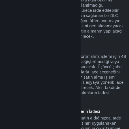
saatten daha az oynandıysa, yani DLC kullanılmadığı,
değiştirilmediği veya transfer edilmediği sürece iade edilebilir.
Bazı durumlarda, üçüncü şahıslar tarafından sağlanan bir DLC
için, Steam tarafından iade yapılamayacağını lütfen unutmayın
(örneğin, DLC bir oyun karakterinin seviyesini geri alınamayacak
bir şekilde yükseltiyorsa). Bu istisnalar satın almanın yapılacağı
Mağaza sayfasında açık bir şekilde gösterilecek.
Oyun İçi Satın Alım İadeleri
Steam herhangi bir Valve yapımı oyun içi satın alma işlemi için 48
saat içinde, oyun içi eşya kullanılmadığı, değiştirilmediği veya
transfer edilmediği sürece iade seçeneği sunacak. Üçüncü şahıs
geliştiriciler oyun içi eşyalar için aynı şartlarla iade seçeneğini
etkinleştirme hakkına sahip olacak. Steam satın alma işlemi
sırasında oyun geliştiricisinin satın aldığınız eşyaya yönelik iade
seçeneğinin aktif olup olmadığını size bildirecek. Aksi takdirde,
Valve yapımı olmayan oyunlarda oyun içi alımların iadesi
mümkün olmayacak.
Çıkış Tarihinden Önce Satın Alınmış Ürünlerin İadesi
Steam'de bir oyunu çıkış tarihinden önce satın aldığınızda, iade
için geçerli olan iki saatlik oynama süresi sınırı uygulanırken
(beta testleri hariç) 14 günlük iade süresi oyunun çıkış tarihine