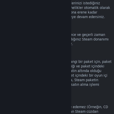
Hesap detaylarına
giderek etkin aboneliklerinizi istediğiniz
zaman iptal edebilirsiniz. İptal edilen abonelikler otomatik olarak
yenilenmez ve mevcut abonelik süreniz sona erene kadar
aboneliğin içeriğine ve faydalarına erişmeye devam edersiniz.
Steam Donanımı
Donanım İade Politikası
'nda belirtilen sürece ve geçerli zaman
aralığına bağlı olarak, Steam'den satın aldığınız Steam donanımı
ve aksesuarlar için iade talep edebilirsiniz.
Paketlerde İade
Steam Mağazasından satın aldığınız herhangi bir paket için, paket
içindeki eşyaların hiçbiri transfer edilmediği ve paket içindeki
ürünlerin oynanma süreleri toplamı iki saatin altında olduğu
sürece tam bir iade alabilirsiniz. Eğer paket içindeki bir oyun içi
eşya veya DLC iade edilemez durumdaysa, Steam paketin
tamamının iade edilebilir olup olmadığını satın alma işlemi
sırasında size bildirecek.
Steam Dışında Yapılmış Satın Alımlar
Valve, Steam dışından alınan ürünleri iade edemez (Örneğin, CD
anahtarları veya 3. Parti Satıcılardan alınan Steam cüzdan