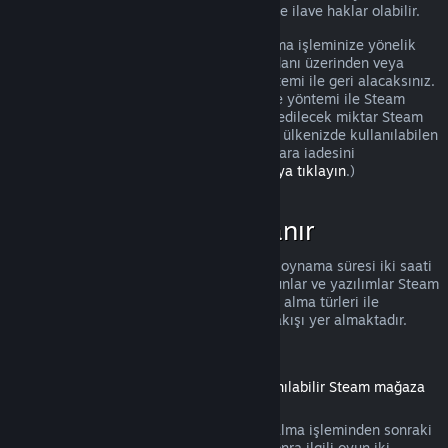
olması durumunda tüketicilerin iadelerinde ilave haklar olabilir.
Onaydan sonraki bir hafta içinde satın alma işleminize yönelik
tam bir iade yapılacak. İadeyi Steam cüzdanı üzerinden veya
satın alma işlemini yaptığınız ödeme yöntemi ile geri alacaksınız.
Herhangi bir sebeple, kullandığınız ödeme yöntemi ile Steam
tarafından iade işlemi yapılamazsa, iade edilecek miktar Steam
cüzdanınıza eklenecek. (Steam üzerinden ülkenizde kullanılabilen
bazı ödeme yöntemleri, aynı yöntem ile para iadesini
desteklemiyor olabilir.
Tam liste için buraya tıklayın
.)
İadeler Nerede Uygulanır
Satın alındıktan sonra iki hafta ve toplam oynama süresi iki saati
geçmemiş olan Steam mağazasındaki oyunlar ve yazılımlar Steam
iadesi için elverişlidir. Aşağıda diğer satın alma türleri ile
iadelerin nasıl çalıştığına dair bir genel bakışı yer almaktadır.
İndirilebilir İçeriklerde İade
(Başka bir oyun veya yazılım içinde kullanılabilir Steam mağaza
içeriği, "DLC")
Steam mağazasından alınmış DLC, satın alma işleminden sonraki
on dört gün içinde, eğer DLC alındıktan sonra ilgili oyun iki