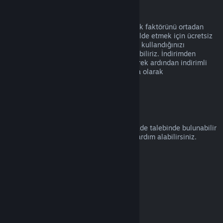
Suistimal
İadeler Steam üzerinden ürün alımında risk faktörünü ortadan
kaldırmak üzere tasarlanmıştır, oyunları elde etmek için ücretsiz
bir yol olarak değil. İade hizmetini kötüye kullandığınızı
düşünürsek, bunları size sunmayı durdurabiliriz. İndirimden
hemen önce alınmış bir ürünün iade edilerek ardından indirimli
fiyatıyla satın alınmasını kötüye kullanma olarak
değerlendirmiyoruz.
Nasıl İade Talep Edilir
help.steampowered.com
adresinden bir iade talebinde bulunabilir
veya Steam alımları ve diğer konularda yardım alabilirsiniz.
Son güncelleme: 23 Nisan 2024
© Valve Corporation. Tüm hakları saklıdır. Tüm ticari
markalar, ABD ve diğer ülkelerde ilgili sahiplerinin
mülkiyetindedir.
Gizlilik Politikası
|
Yasal Bilgi
|
Erişilebilirlik
|
Steam Abonelik Sözleşmesi
|
İadeler
|
Çerezler