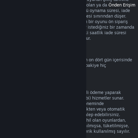
kadar başlamaz. Örneğin
Erken Erişim
'de olan ya da
Önden Erişim
sunan bir oyunu satın aldığınızda, her türlü oynama süresi, iade
için geçerli olan bu iki saatlik oynama süresi sınırından düşer.
Çıkış tarihinden önce oynanabilir olmayan bir oyunu ön sipariş
verdiğinizde bu oyunu çıkış tarihine kadar istediğiniz bir zamanda
iade edebilirsiniz ve standart 14 günlük/iki saatlik iade süresi
oyunun çıkış tarihinden itibaren geçerli olur.
Steam Cüzdan İadeleri
Steam Cüzdan bakiyesinin iadesi eğer son on dört gün içerisinde
alınmışsa, Steam üzerinden alınmışsa ve bakiye hiç
harcanmamışsa mümkündür.
Yenilenebilir Abonelikler
Bazı içerik ve hizmetler için Steam, düzenli ödeme yaparak
erişebileceğiniz zamanlı (aylık ve yıllık gibi) hizmetler sunar.
Yenilenebilir abonelik mevcut abonelik döneminde
kullanılmamışsa satın alımı gerçekleştirdikten veya otomatik
yenilemeden sonraki 48 içerisinde iade talep edebilirsiniz.
Mevcut abonelik döneminde aboneliğe dahil olan oyunlardan,
faydalardan veya indirimlerden biri kullanılmışsa, tüketilmişse,
değiştirilmişse veya transfer edilmişse içerik kullanılmış sayılır.