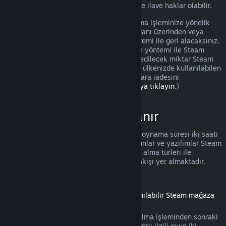
olması durumunda tüketicilerin iadelerinde ilave haklar olabilir.
Onaydan sonraki bir hafta içinde satın alma işleminize yönelik
tam bir iade yapılacak. İadeyi Steam cüzdanı üzerinden veya
satın alma işlemini yaptığınız ödeme yöntemi ile geri alacaksınız.
Herhangi bir sebeple, kullandığınız ödeme yöntemi ile Steam
tarafından iade işlemi yapılamazsa, iade edilecek miktar Steam
cüzdanınıza eklenecek. (Steam üzerinden ülkenizde kullanılabilen
bazı ödeme yöntemleri, aynı yöntem ile para iadesini
desteklemiyor olabilir.
Tam liste için buraya tıklayın
.)
İadeler Nerede Uygulanır
Satın alındıktan sonra iki hafta ve toplam oynama süresi iki saati
geçmemiş olan Steam mağazasındaki oyunlar ve yazılımlar Steam
iadesi için elverişlidir. Aşağıda diğer satın alma türleri ile
iadelerin nasıl çalıştığına dair bir genel bakışı yer almaktadır.
İndirilebilir İçeriklerde İade
(Başka bir oyun veya yazılım içinde kullanılabilir Steam mağaza
içeriği, "DLC")
Steam mağazasından alınmış DLC, satın alma işleminden sonraki
on dört gün içinde, eğer DLC alındıktan sonra ilgili oyun iki