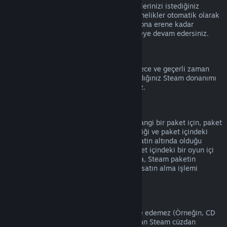
Hesap detaylarına
giderek etkin aboneliklerinizi istediğiniz
zaman iptal edebilirsiniz. İptal edilen abonelikler otomatik olarak
yenilenmez ve mevcut abonelik süreniz sona erene kadar
aboneliğin içeriğine ve faydalarına erişmeye devam edersiniz.
Steam Donanımı
Donanım İade Politikası
'nda belirtilen sürece ve geçerli zaman
aralığına bağlı olarak, Steam'den satın aldığınız Steam donanımı
ve aksesuarlar için iade talep edebilirsiniz.
Paketlerde İade
Steam Mağazasından satın aldığınız herhangi bir paket için, paket
içindeki eşyaların hiçbiri transfer edilmediği ve paket içindeki
ürünlerin oynanma süreleri toplamı iki saatin altında olduğu
sürece tam bir iade alabilirsiniz. Eğer paket içindeki bir oyun içi
eşya veya DLC iade edilemez durumdaysa, Steam paketin
tamamının iade edilebilir olup olmadığını satın alma işlemi
sırasında size bildirecek.
Steam Dışında Yapılmış Satın Alımlar
Valve, Steam dışından alınan ürünleri iade edemez (Örneğin, CD
anahtarları veya 3. Parti Satıcılardan alınan Steam cüzdan