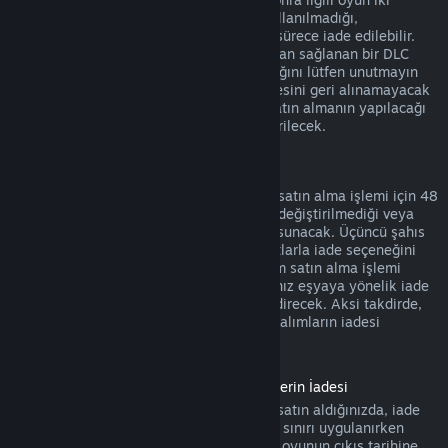
saatten daha az oynandıysa, yani DLC kullanılmadığı,
değiştirilmediği veya transfer edilmediği sürece iade edilebilir.
Bazı durumlarda, üçüncü şahıslar tarafından sağlanan bir DLC
için, Steam tarafından iade yapılamayacağını lütfen unutmayın
(örneğin, DLC bir oyun karakterinin seviyesini geri alınamayacak
bir şekilde yükseltiyorsa). Bu istisnalar satın almanın yapılacağı
Mağaza sayfasında açık bir şekilde gösterilecek.
Oyun İçi Satın Alım İadeleri
Steam herhangi bir Valve yapımı oyun içi satın alma işlemi için 48
saat içinde, oyun içi eşya kullanılmadığı, değiştirilmediği veya
transfer edilmediği sürece iade seçeneği sunacak. Üçüncü şahıs
geliştiriciler oyun içi eşyalar için aynı şartlarla iade seçeneğini
etkinleştirme hakkına sahip olacak. Steam satın alma işlemi
sırasında oyun geliştiricisinin satın aldığınız eşyaya yönelik iade
seçeneğinin aktif olup olmadığını size bildirecek. Aksi takdirde,
Valve yapımı olmayan oyunlarda oyun içi alımların iadesi
mümkün olmayacak.
Çıkış Tarihinden Önce Satın Alınmış Ürünlerin İadesi
Steam'de bir oyunu çıkış tarihinden önce satın aldığınızda, iade
için geçerli olan iki saatlik oynama süresi sınırı uygulanırken
(beta testleri hariç) 14 günlük iade süresi oyunun çıkış tarihine