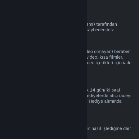
kartları).
VAC Yasakları
Eğer bir oyunda VAC (Valve Anti-Hile Sistemi) tarafından
yasaklanırsanız, o oyunun iade haklarını kaybedersiniz.
Video İçeriği
Video iade edilebilir başka bir içerikle (video olmayan) beraber
aynı pakette olmadığı sürece Steam'deki video, kısa filmler,
diziler, bölümler ve eğitim videoları gibi video içerikleri için iade
hizmeti yapamamaktayız.
Hediye İadeleri
Kabul edilmeyen hediyeler standart olarak 14 gün/iki saat
periyotunda iade edilebilir. Kabul edilen hediyelerde alıcı iadeyi
başlatırsa aynı koşullar altında iade edilir. Hediye alımında
kullanılan para asıl alıcısına iade edilir.
AB Cayma Hakkı
AB Cayma Hakkının Steam kullanıcıları için nasıl işlediğine dair
bir açıklama için
buraya tıklayın
.