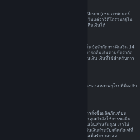
เนื้อหาวิดีโอ
เราไม่สามารถคืนเงินสำหรับเนื้อหาวิดีโอบน Steam (เช่น ภาพยนตร์
ภาพยนตร์สั้น ซีรีส์ ตอน หรือการฝึกสอน) ได้ เว้นแต่ว่าวิดีโอรวมอยู่ใน
เนื้อชุดรวม (ที่ไม่ใช่วิดีโอ) อื่น ๆ ที่สามารถขอคืนเงินได้
การขอคืนเงินสำหรับของขวัญ
ของขวัญที่ยังไม่ได้เปิดใช้สามารถคืนเงินภายในข้อจำกัดการคืนเงิน 14
วัน หรือสองชั่วโมง ของขวัญที่เปิดใช้แล้วสามารถคืนเงินตามข้อจำกัด
การคืนเงินหากผู้ที่รับของขวัญทำการร้องขอคืนเงิน เงินที่ใช้สำหรับการ
สั่งซื้อของขวัญจะกลับคืนผู้ซื้อดั้งเดิม
สิทธิ์ในการขอคืนเงินของสหภาพยุโรป
สำหรับคำอธิบายเกี่ยวกับสิทธิ์ในการขอคืนเงินของสหภาพยุโรปที่มีผลกับ
ลูกค้า Steam
คลิกที่นี่
การกระทำผิด
การคืนเงินออกแบบเพื่อให้ไม่มีความเสี่ยงในการสั่งซื้อผลิตภัณฑ์บน
Steam ไม่ใช่วิธีในการรับเกมฟรี หากเราพบว่าคุณกำลังใช้การขอคืน
เงินอย่างไม่เหมาะสม เราอาจหยุดเสนอการคืนเงินสำหรับคุณ เราไม่
ถือว่ามันเป็นการกระทำผิดที่จะทำการร้องขอคืนเงินสำหรับผลิตภัณฑ์ที่
สั่งซื้อก่อนช่วงลดราคาและสั่งซื้อผลิตภัณฑ์นั้นเพื่อรับราคาลด