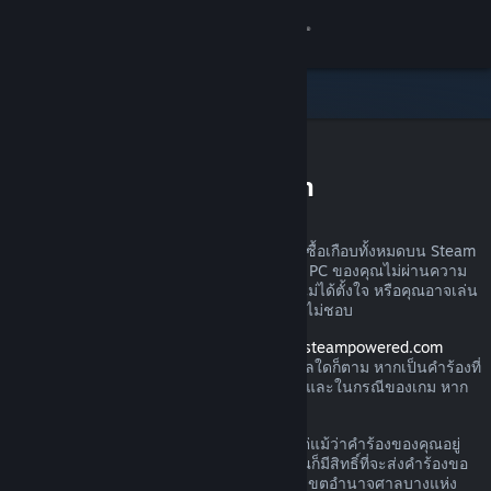
เข้าสู่ระบบ
ร้านค้า
ชุมชน
การขอรับเงินคืนบน Steam
เกี่ยวกับ
คุณสามารถส่งคำร้องขอเงินคืนสำหรับการสั่งซื้อเกือบทั้งหมดบน Steam
ได้ไม่ว่าด้วยเหตุผลใดก็ตาม อาจเป็นเพราะว่า PC ของคุณไม่ผ่านความ
ฝ่ายสนับสนุน
ต้องการด้านฮาร์ดแวร์ คุณอาจซื้อเกมไปโดยไม่ได้ตั้งใจ หรือคุณอาจเล่น
ผลิตภัณฑ์นั้นไปหนึ่งชั่วโมงแล้วและเพียงรู้สึกไม่ชอบ
เปลี่ยนภาษา
โปรดอย่าวิตก เมื่อได้รับคำร้องผ่านทาง
help.steampowered.com
Valve จะอนุมัติให้มีการคืนเงินไม่ว่าด้วยเหตุผลใดก็ตาม หากเป็นคำร้องที่
รับแอป Steam แบบพกพา
ส่งภายในช่วงเวลาการส่งคืนตามที่กำหนดไว้ และในกรณีของเกม หาก
เวลาเล่นน้อยกว่า 2 ชั่วโมง
ชมเว็บไซต์สำหรับเดสก์ท็อป
โปรดอ่านรายละเอียดเพิ่มเติมทางด้านล่าง แต่แม้ว่าคำร้องของคุณอยู่
นอกกฎเกณฑ์การคืนเงินที่เราได้อธิบายไว้ คุณก็มีสิทธิ์ที่จะส่งคำร้องขอ
คืนเงินได้ เรายินดีรับไว้พิจารณา ผู้บริโภคในเขตอำนาจศาลบางแห่ง