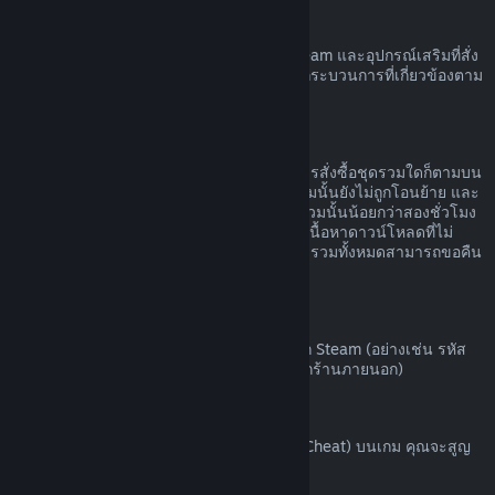
ฮาร์ดแวร์ Steam
คุณอาจขอรับการคืนเงินค่าฮาร์ดแวร์ของ Steam และอุปกรณ์เสริมที่สั่ง
ซื้อผ่านทาง Steam ได้ภายในกรอบเวลาและกระบวนการที่เกี่ยวข้องตาม
ที่ระบุไว้ใน
นโยบายการคืนเงินค่าฮาร์ดแวร์
การขอคืนเงินสำหรับชุดรวม
คุณสามารถรับเงินคืนได้เต็มจำนวนสำหรับการสั่งซื้อชุดรวมใดก็ตามบน
ร้านค้า Steam ตราบเท่าที่ผลิตภัณฑ์ในชุดรวมนั้นยังไม่ถูกโอนย้าย และ
เวลาใช้งานรวมของผลิตภัณฑ์ทั้งหมดในชุดรวมนั้นน้อยกว่าสองชั่วโมง
หากชุดรวมนั้นประกอบด้วยไอเท็มในเกมหรือเนื้อหาดาวน์โหลดที่ไม่
สามารถขอคืนเงินได้ Steam จะบอกคุณว่าชุดรวมทั้งหมดสามารถขอคืน
เงินได้หรือไม่ในขั้นตอนการชำระเงิน
การสั่งซื้อนอก Steam
Valve ไม่สามารถคืนเงินสำหรับการสั่งซื้อนอก Steam (อย่างเช่น รหัส
ผลิตภัณฑ์หรือบัตร Steam Wallet ที่สั่งซื้อจากร้านภายนอก)
แบน VAC
หากคุณถูกแบนโดย VAC (ระบบ Valve Anti-Cheat) บนเกม คุณจะสูญ
เสียสิทธิ์ในการขอคืนเงินสำหรับเกมนั้น