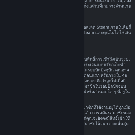
เวลาก่อนที่เกมนั้นจะวางจำหน่าย และระยะเวลาการคืนเงิน 14 วัน/สอง
ชั่วโมงตามมาตรฐานจะมีผลบังคับใช้โดยเริ่มตั้งแต่วันที่เกมวางจำหน่าย
การขอคืนเงินวอลเล็ต Steam
คุณสามารถทำการร้องขอคืนเงินสำหรับเงินวอลเล็ต Steam ภายในสิบสี่
วันนับจากวันที่สั่งซื้อหากเงินนั้นถูกสั่งซื้อบน Steam และคุณไม่ได้ใช้เงิน
ในวอลเล็ต Steam
การสมัครสมาชิกที่ต่ออายุได้
สำหรับเนื้อหาและบริการบางอย่าง Steam มอบสิทธิ์การเข้าถึงเป็นระยะ
ๆ (เช่น รายเดือนหรือรายปี) โดยคุณจะต้องชำระเงินแบบเรียกเก็บซ้ำ
หากคุณไม่ได้ใช้การสมัครสมาชิกที่ต่ออายุได้ในรอบบิลปัจจุบัน คุณอาจ
ขอเงินคืนได้ภายใน 48 ชั่วโมงหลังการซื้อในตอนแรก หรือภายใน 48
ชั่วโมงหลังจากที่มีการต่ออายุโดยอัตโนมัติ เนื้อหาจะถือว่าถูกใช้เมื่อมี
การเล่นเกมใด ๆ ก็ตามที่รวมอยู่ในการสมัครสมาชิกในรอบบิลปัจจุบัน
หรือเมื่อมีการใช้ แก้ไข หรือโอนสิทธิประโยชน์หรือส่วนลดใด ๆ ที่อยู่ใน
การสมัครสมาชิกดังกล่าว
โปรดทราบว่า คุณสามารถยกเลิกการสมัครสมาชิกที่ใช้งานอยู่ได้ทุกเมื่อ
โดยไปที่
รายละเอียดบัญชีของคุณ
เมื่อยกเลิกแล้ว การสมัครสมาชิกของ
คุณจะไม่มีการต่ออายุโดยอัตโนมัติอีกต่อไป แต่คุณจะยังคงมีสิทธิ์เข้าใช้
งานเนื้อหาและสิทธิประโยชน์ของการสมัครสมาชิกได้จนกว่าจะสิ้นสุด
รอบบิลปัจจุบันของคุณ