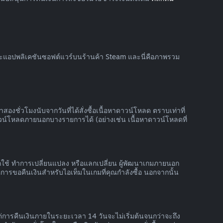
และแอปพลิเคชันซอฟต์แวร์บนร้านค้า Steam และนี่คือภาพรวม
สองชั่วโมงนับจากวันที่ได้สั่งซื้อเนื้อหาดาวน์โหลด ตราบเท่าที่
วน์โหลดภายนอกบางรายการได้ (อย่างเช่น เนื้อหาดาวน์โหลดที่
้ถูกใช้ ทำการเปลี่ยนแปลง หรือแลกเปลี่ยน ผู้พัฒนาเกมภายนอก
ารขอคืนเงินสำหรับไอเท็มในเกมที่คุณกำลังซื้อ นอกจากนั้น
ต่การคืนเงินภายในระยะเวลา 14 วันจะไม่เริ่มต้นจนกว่าจะถึง