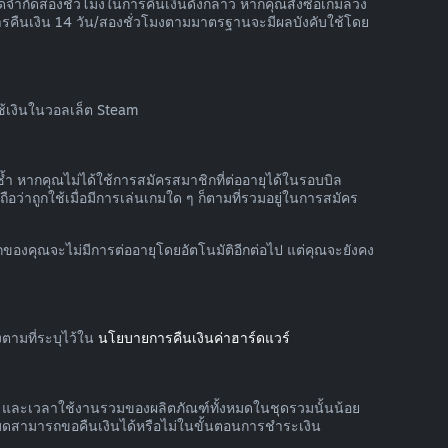
จำกัดสองชั่วโมงในการคืนเงินดังกล่าว หากคุณสั่งซื้อเกมล่วง
ารคืนเงิน 14 วัน/สองชั่วโมงตามมาตรฐานจะมีผลบังคับใช้โดย
ใช้เงินในวอลเล็ต Steam
้ำ หากคุณไม่ได้ใช้การสมัครสมาชิกที่ต่ออายุได้ในรอบบิล
อว่าถูกใช้เมื่อมีการเล่นเกมใด ๆ ก็ตามที่รวมอยู่ในการสมัคร
กของคุณจะไม่มีการต่ออายุโดยอัตโนมัติอีกต่อไป แต่คุณจะยังคง
ตามที่ระบุไว้ใน
นโยบายการคืนเงินค่าฮาร์ดแวร์
าย และเวลาใช้งานรวมของผลิตภัณฑ์ทั้งหมดในชุดรวมนั้นน้อย
หมดสามารถขอคืนเงินได้หรือไม่ในขั้นตอนการชำระเงิน