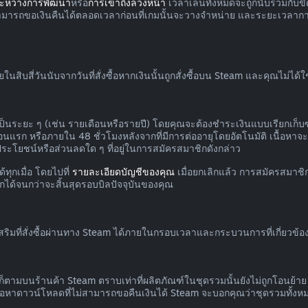
ระหว่างการพัฒนา
หรือ
การเข้าถึงล่วงหน้า
เวลาเล่นทั้งหมดจะถูกนับรวมกับขีด
สามารถขอเงินคืนได้ตลอดเวลาก่อนที่เกมนั้นจะวางจำหน่าย และระยะเวลาก
บสี่วันนับจากวันที่สั่งซื้อหากเงินนั้นถูกสั่งซื้อบน Steam และคุณไม่ได้
ป็นระยะ ๆ (เช่น รายเดือนหรือรายปี) โดยคุณจะต้องชำระเงินแบบเรียกเก็บซ
แรก หรือภายใน 48 ชั่วโมงหลังจากที่มีการต่ออายุโดยอัตโนมัติ เนื้อหาจะถื
ิประโยชน์หรือส่วนลดใด ๆ ที่อยู่ในการสมัครสมาชิกดังกล่าว
ทุกเมื่อ โดยไปที่
รายละเอียดบัญชีของคุณ
เมื่อยกเลิกแล้ว การสมัครสมาชิ
กได้จนกว่าจะสิ้นสุดรอบบิลปัจจุบันของคุณ
ิมที่สั่งซื้อผ่านทาง Steam ได้ภายในกรอบเวลาและกระบวนการที่เกี่ยวข้อง
ก็ตามบนร้านค้า Steam ตราบเท่าที่ผลิตภัณฑ์ในชุดรวมนั้นยังไม่ถูกโอนย้
ื้อหาดาวน์โหลดที่ไม่สามารถขอคืนเงินได้ Steam จะบอกคุณว่าชุดรวมทั้ง