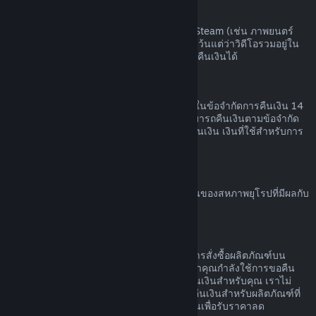
เนื้อหาวิดีโอ
เราไม่สามารถคืนเงินสำหรับเนื้อหาวิดีโอบน Steam (เช่น ภาพยนตร์
ภาพยนตร์สั้น ซีรีส์ ตอน หรือการฝึกสอน) ได้ เว้นแต่ว่าวิดีโอรวมอยู่ใน
เนื้อชุดรวม (ที่ไม่ใช่วิดีโอ) อื่น ๆ ที่สามารถขอคืนเงินได้
การขอคืนเงินสำหรับของขวัญ
ของขวัญที่ยังไม่ได้เปิดใช้สามารถคืนเงินภายในข้อจำกัดการคืนเงิน 14
วัน หรือสองชั่วโมง ของขวัญที่เปิดใช้แล้วสามารถคืนเงินตามข้อจำกัด
การคืนเงินหากผู้ที่รับของขวัญทำการร้องขอคืนเงิน เงินที่ใช้สำหรับการ
สั่งซื้อของขวัญจะกลับคืนผู้ซื้อดั้งเดิม
สิทธิ์ในการขอคืนเงินของสหภาพยุโรป
สำหรับคำอธิบายเกี่ยวกับสิทธิ์ในการขอคืนเงินของสหภาพยุโรปที่มีผลกับ
ลูกค้า Steam
คลิกที่นี่
การกระทำผิด
การคืนเงินออกแบบเพื่อให้ไม่มีความเสี่ยงในการสั่งซื้อผลิตภัณฑ์บน
Steam ไม่ใช่วิธีในการรับเกมฟรี หากเราพบว่าคุณกำลังใช้การขอคืน
เงินอย่างไม่เหมาะสม เราอาจหยุดเสนอการคืนเงินสำหรับคุณ เราไม่
ถือว่ามันเป็นการกระทำผิดที่จะทำการร้องขอคืนเงินสำหรับผลิตภัณฑ์ที่
สั่งซื้อก่อนช่วงลดราคาและสั่งซื้อผลิตภัณฑ์นั้นเพื่อรับราคาลด