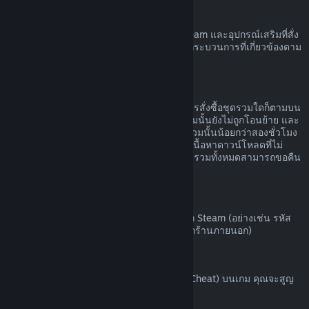
ฮาร์ดแวร์ Steam
คุณอาจขอรับการคืนเงินค่าฮาร์ดแวร์ของ Steam และอุปกรณ์เสริมที่สั่ง
ซื้อผ่านทาง Steam ได้ภายในกรอบเวลาและกระบวนการที่เกี่ยวข้องตาม
ที่ระบุไว้ใน
นโยบายการคืนเงินค่าฮาร์ดแวร์
การขอคืนเงินสำหรับชุดรวม
คุณสามารถรับเงินคืนได้เต็มจำนวนสำหรับการสั่งซื้อชุดรวมใดก็ตามบน
ร้านค้า Steam ตราบเท่าที่ผลิตภัณฑ์ในชุดรวมนั้นยังไม่ถูกโอนย้าย และ
เวลาใช้งานรวมของผลิตภัณฑ์ทั้งหมดในชุดรวมนั้นน้อยกว่าสองชั่วโมง
หากชุดรวมนั้นประกอบด้วยไอเท็มในเกมหรือเนื้อหาดาวน์โหลดที่ไม่
สามารถขอคืนเงินได้ Steam จะบอกคุณว่าชุดรวมทั้งหมดสามารถขอคืน
เงินได้หรือไม่ในขั้นตอนการชำระเงิน
การสั่งซื้อนอก Steam
Valve ไม่สามารถคืนเงินสำหรับการสั่งซื้อนอก Steam (อย่างเช่น รหัส
ผลิตภัณฑ์หรือบัตร Steam Wallet ที่สั่งซื้อจากร้านภายนอก)
แบน VAC
หากคุณถูกแบนโดย VAC (ระบบ Valve Anti-Cheat) บนเกม คุณจะสูญ
เสียสิทธิ์ในการขอคืนเงินสำหรับเกมนั้น