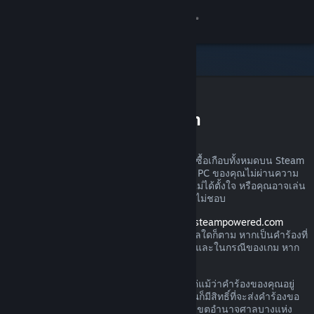
เข้าสู่ระบบ
ร้านค้า
ชุมชน
การขอรับเงินคืนบน Steam
เกี่ยวกับ
คุณสามารถส่งคำร้องขอเงินคืนสำหรับการสั่งซื้อเกือบทั้งหมดบน Steam
ได้ไม่ว่าด้วยเหตุผลใดก็ตาม อาจเป็นเพราะว่า PC ของคุณไม่ผ่านความ
ฝ่ายสนับสนุน
ต้องการด้านฮาร์ดแวร์ คุณอาจซื้อเกมไปโดยไม่ได้ตั้งใจ หรือคุณอาจเล่น
ผลิตภัณฑ์นั้นไปหนึ่งชั่วโมงแล้วและเพียงรู้สึกไม่ชอบ
เปลี่ยนภาษา
โปรดอย่าวิตก เมื่อได้รับคำร้องผ่านทาง
help.steampowered.com
Valve จะอนุมัติให้มีการคืนเงินไม่ว่าด้วยเหตุผลใดก็ตาม หากเป็นคำร้องที่
รับแอป Steam แบบพกพา
ส่งภายในช่วงเวลาการส่งคืนตามที่กำหนดไว้ และในกรณีของเกม หาก
เวลาเล่นน้อยกว่า 2 ชั่วโมง
ชมเว็บไซต์สำหรับเดสก์ท็อป
โปรดอ่านรายละเอียดเพิ่มเติมทางด้านล่าง แต่แม้ว่าคำร้องของคุณอยู่
นอกกฎเกณฑ์การคืนเงินที่เราได้อธิบายไว้ คุณก็มีสิทธิ์ที่จะส่งคำร้องขอ
คืนเงินได้ เรายินดีรับไว้พิจารณา ผู้บริโภคในเขตอำนาจศาลบางแห่ง