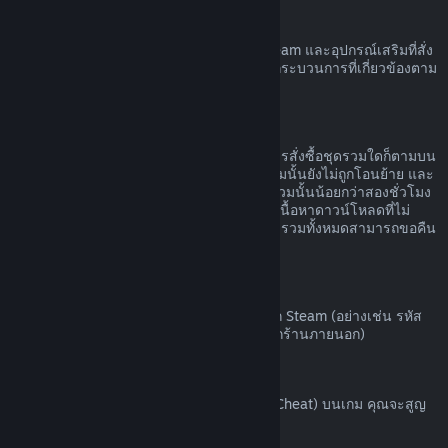
ฮาร์ดแวร์ Steam
คุณอาจขอรับการคืนเงินค่าฮาร์ดแวร์ของ Steam และอุปกรณ์เสริมที่สั่ง
ซื้อผ่านทาง Steam ได้ภายในกรอบเวลาและกระบวนการที่เกี่ยวข้องตาม
ที่ระบุไว้ใน
นโยบายการคืนเงินค่าฮาร์ดแวร์
การขอคืนเงินสำหรับชุดรวม
คุณสามารถรับเงินคืนได้เต็มจำนวนสำหรับการสั่งซื้อชุดรวมใดก็ตามบน
ร้านค้า Steam ตราบเท่าที่ผลิตภัณฑ์ในชุดรวมนั้นยังไม่ถูกโอนย้าย และ
เวลาใช้งานรวมของผลิตภัณฑ์ทั้งหมดในชุดรวมนั้นน้อยกว่าสองชั่วโมง
หากชุดรวมนั้นประกอบด้วยไอเท็มในเกมหรือเนื้อหาดาวน์โหลดที่ไม่
สามารถขอคืนเงินได้ Steam จะบอกคุณว่าชุดรวมทั้งหมดสามารถขอคืน
เงินได้หรือไม่ในขั้นตอนการชำระเงิน
การสั่งซื้อนอก Steam
Valve ไม่สามารถคืนเงินสำหรับการสั่งซื้อนอก Steam (อย่างเช่น รหัส
ผลิตภัณฑ์หรือบัตร Steam Wallet ที่สั่งซื้อจากร้านภายนอก)
แบน VAC
หากคุณถูกแบนโดย VAC (ระบบ Valve Anti-Cheat) บนเกม คุณจะสูญ
เสียสิทธิ์ในการขอคืนเงินสำหรับเกมนั้น