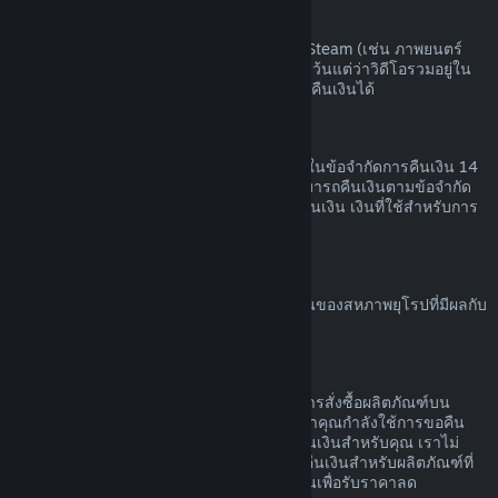
เนื้อหาวิดีโอ
เราไม่สามารถคืนเงินสำหรับเนื้อหาวิดีโอบน Steam (เช่น ภาพยนตร์
ภาพยนตร์สั้น ซีรีส์ ตอน หรือการฝึกสอน) ได้ เว้นแต่ว่าวิดีโอรวมอยู่ใน
เนื้อชุดรวม (ที่ไม่ใช่วิดีโอ) อื่น ๆ ที่สามารถขอคืนเงินได้
การขอคืนเงินสำหรับของขวัญ
ของขวัญที่ยังไม่ได้เปิดใช้สามารถคืนเงินภายในข้อจำกัดการคืนเงิน 14
วัน หรือสองชั่วโมง ของขวัญที่เปิดใช้แล้วสามารถคืนเงินตามข้อจำกัด
การคืนเงินหากผู้ที่รับของขวัญทำการร้องขอคืนเงิน เงินที่ใช้สำหรับการ
สั่งซื้อของขวัญจะกลับคืนผู้ซื้อดั้งเดิม
สิทธิ์ในการขอคืนเงินของสหภาพยุโรป
สำหรับคำอธิบายเกี่ยวกับสิทธิ์ในการขอคืนเงินของสหภาพยุโรปที่มีผลกับ
ลูกค้า Steam
คลิกที่นี่
การกระทำผิด
การคืนเงินออกแบบเพื่อให้ไม่มีความเสี่ยงในการสั่งซื้อผลิตภัณฑ์บน
Steam ไม่ใช่วิธีในการรับเกมฟรี หากเราพบว่าคุณกำลังใช้การขอคืน
เงินอย่างไม่เหมาะสม เราอาจหยุดเสนอการคืนเงินสำหรับคุณ เราไม่
ถือว่ามันเป็นการกระทำผิดที่จะทำการร้องขอคืนเงินสำหรับผลิตภัณฑ์ที่
สั่งซื้อก่อนช่วงลดราคาและสั่งซื้อผลิตภัณฑ์นั้นเพื่อรับราคาลด