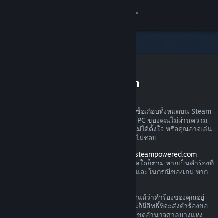
เข้าสู่ระบบ
ร้านค้า
ชุมชน
การขอรับเงินคืนบน Steam
เกี่ยวกับ
คุณสามารถส่งคำร้องขอเงินคืนสำหรับการสั่งซื้อเกือบทั้งหมดบน Steam
ได้ไม่ว่าด้วยเหตุผลใดก็ตาม อาจเป็นเพราะว่า PC ของคุณไม่ผ่านความ
ฝ่ายสนับสนุน
ต้องการด้านฮาร์ดแวร์ คุณอาจซื้อเกมไปโดยไม่ได้ตั้งใจ หรือคุณอาจเล่น
ผลิตภัณฑ์นั้นไปหนึ่งชั่วโมงแล้วและเพียงรู้สึกไม่ชอบ
เปลี่ยนภาษา
โปรดอย่าวิตก เมื่อได้รับคำร้องผ่านทาง
help.steampowered.com
Valve จะอนุมัติให้มีการคืนเงินไม่ว่าด้วยเหตุผลใดก็ตาม หากเป็นคำร้องที่
รับแอป Steam แบบพกพา
ส่งภายในช่วงเวลาการส่งคืนตามที่กำหนดไว้ และในกรณีของเกม หาก
เวลาเล่นน้อยกว่า 2 ชั่วโมง
ชมเว็บไซต์สำหรับเดสก์ท็อป
โปรดอ่านรายละเอียดเพิ่มเติมทางด้านล่าง แต่แม้ว่าคำร้องของคุณอยู่
นอกกฎเกณฑ์การคืนเงินที่เราได้อธิบายไว้ คุณก็มีสิทธิ์ที่จะส่งคำร้องขอ
คืนเงินได้ เรายินดีรับไว้พิจารณา ผู้บริโภคในเขตอำนาจศาลบางแห่ง