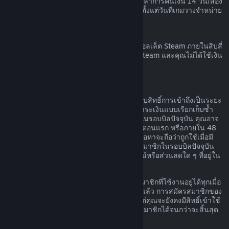
เวลาก่อนที่เกมนั้นจะวางจำหน่าย และระยะเวลาการคืนเงิน 14 วัน/สอง
ชั่วโมงตามมาตรฐานจะมีผลบังคับใช้โดยเริ่มตั้งแต่วันที่เกมวางจำหน่าย
การขอคืนเงินวอลเล็ต Steam
คุณสามารถทำการร้องขอคืนเงินสำหรับเงินวอลเล็ต Steam ภายในสิบสี่
วันนับจากวันที่สั่งซื้อหากเงินนั้นถูกสั่งซื้อบน Steam และคุณไม่ได้ใช้เงิน
ในวอลเล็ต Steam
การสมัครสมาชิกที่ต่ออายุได้
สำหรับเนื้อหาและบริการบางอย่าง Steam มอบสิทธิ์การเข้าถึงเป็นระยะ
ๆ (เช่น รายเดือนหรือรายปี) โดยคุณจะต้องชำระเงินแบบเรียกเก็บซ้ำ
หากคุณไม่ได้ใช้การสมัครสมาชิกที่ต่ออายุได้ในรอบบิลปัจจุบัน คุณอาจ
ขอเงินคืนได้ภายใน 48 ชั่วโมงหลังการซื้อในตอนแรก หรือภายใน 48
ชั่วโมงหลังจากที่มีการต่ออายุโดยอัตโนมัติ เนื้อหาจะถือว่าถูกใช้เมื่อมี
การเล่นเกมใด ๆ ก็ตามที่รวมอยู่ในการสมัครสมาชิกในรอบบิลปัจจุบัน
หรือเมื่อมีการใช้ แก้ไข หรือโอนสิทธิประโยชน์หรือส่วนลดใด ๆ ที่อยู่ใน
การสมัครสมาชิกดังกล่าว
โปรดทราบว่า คุณสามารถยกเลิกการสมัครสมาชิกที่ใช้งานอยู่ได้ทุกเมื่อ
โดยไปที่
รายละเอียดบัญชีของคุณ
เมื่อยกเลิกแล้ว การสมัครสมาชิกของ
คุณจะไม่มีการต่ออายุโดยอัตโนมัติอีกต่อไป แต่คุณจะยังคงมีสิทธิ์เข้าใช้
งานเนื้อหาและสิทธิประโยชน์ของการสมัครสมาชิกได้จนกว่าจะสิ้นสุด
รอบบิลปัจจุบันของคุณ