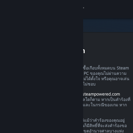
เข้าสู่ระบบ
ร้านค้า
ชุมชน
การขอรับเงินคืนบน Steam
เกี่ยวกับ
คุณสามารถส่งคำร้องขอเงินคืนสำหรับการสั่งซื้อเกือบทั้งหมดบน Steam
ได้ไม่ว่าด้วยเหตุผลใดก็ตาม อาจเป็นเพราะว่า PC ของคุณไม่ผ่านความ
ฝ่ายสนับสนุน
ต้องการด้านฮาร์ดแวร์ คุณอาจซื้อเกมไปโดยไม่ได้ตั้งใจ หรือคุณอาจเล่น
ผลิตภัณฑ์นั้นไปหนึ่งชั่วโมงแล้วและเพียงรู้สึกไม่ชอบ
เปลี่ยนภาษา
โปรดอย่าวิตก เมื่อได้รับคำร้องผ่านทาง
help.steampowered.com
Valve จะอนุมัติให้มีการคืนเงินไม่ว่าด้วยเหตุผลใดก็ตาม หากเป็นคำร้องที่
รับแอป Steam แบบพกพา
ส่งภายในช่วงเวลาการส่งคืนตามที่กำหนดไว้ และในกรณีของเกม หาก
เวลาเล่นน้อยกว่า 2 ชั่วโมง
ชมเว็บไซต์สำหรับเดสก์ท็อป
โปรดอ่านรายละเอียดเพิ่มเติมทางด้านล่าง แต่แม้ว่าคำร้องของคุณอยู่
นอกกฎเกณฑ์การคืนเงินที่เราได้อธิบายไว้ คุณก็มีสิทธิ์ที่จะส่งคำร้องขอ
คืนเงินได้ เรายินดีรับไว้พิจารณา ผู้บริโภคในเขตอำนาจศาลบางแห่ง