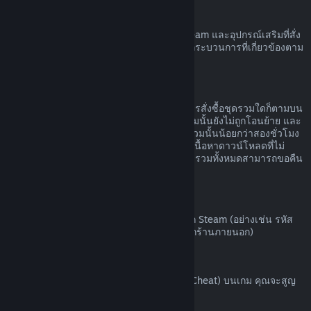
ฮาร์ดแวร์ Steam
คุณอาจขอรับการคืนเงินค่าฮาร์ดแวร์ของ Steam และอุปกรณ์เสริมที่สั่ง
ซื้อผ่านทาง Steam ได้ภายในกรอบเวลาและกระบวนการที่เกี่ยวข้องตาม
ที่ระบุไว้ใน
นโยบายการคืนเงินค่าฮาร์ดแวร์
การขอคืนเงินสำหรับชุดรวม
คุณสามารถรับเงินคืนได้เต็มจำนวนสำหรับการสั่งซื้อชุดรวมใดก็ตามบน
ร้านค้า Steam ตราบเท่าที่ผลิตภัณฑ์ในชุดรวมนั้นยังไม่ถูกโอนย้าย และ
เวลาใช้งานรวมของผลิตภัณฑ์ทั้งหมดในชุดรวมนั้นน้อยกว่าสองชั่วโมง
หากชุดรวมนั้นประกอบด้วยไอเท็มในเกมหรือเนื้อหาดาวน์โหลดที่ไม่
สามารถขอคืนเงินได้ Steam จะบอกคุณว่าชุดรวมทั้งหมดสามารถขอคืน
เงินได้หรือไม่ในขั้นตอนการชำระเงิน
การสั่งซื้อนอก Steam
Valve ไม่สามารถคืนเงินสำหรับการสั่งซื้อนอก Steam (อย่างเช่น รหัส
ผลิตภัณฑ์หรือบัตร Steam Wallet ที่สั่งซื้อจากร้านภายนอก)
แบน VAC
หากคุณถูกแบนโดย VAC (ระบบ Valve Anti-Cheat) บนเกม คุณจะสูญ
เสียสิทธิ์ในการขอคืนเงินสำหรับเกมนั้น