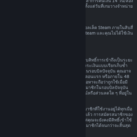
เวลาก่อนที่เกมนั้นจะวางจำหน่าย และระยะเวลาการคืนเงิน 14 วัน/สอง
ชั่วโมงตามมาตรฐานจะมีผลบังคับใช้โดยเริ่มตั้งแต่วันที่เกมวางจำหน่าย
การขอคืนเงินวอลเล็ต Steam
คุณสามารถทำการร้องขอคืนเงินสำหรับเงินวอลเล็ต Steam ภายในสิบสี่
วันนับจากวันที่สั่งซื้อหากเงินนั้นถูกสั่งซื้อบน Steam และคุณไม่ได้ใช้เงิน
ในวอลเล็ต Steam
การสมัครสมาชิกที่ต่ออายุได้
สำหรับเนื้อหาและบริการบางอย่าง Steam มอบสิทธิ์การเข้าถึงเป็นระยะ
ๆ (เช่น รายเดือนหรือรายปี) โดยคุณจะต้องชำระเงินแบบเรียกเก็บซ้ำ
หากคุณไม่ได้ใช้การสมัครสมาชิกที่ต่ออายุได้ในรอบบิลปัจจุบัน คุณอาจ
ขอเงินคืนได้ภายใน 48 ชั่วโมงหลังการซื้อในตอนแรก หรือภายใน 48
ชั่วโมงหลังจากที่มีการต่ออายุโดยอัตโนมัติ เนื้อหาจะถือว่าถูกใช้เมื่อมี
การเล่นเกมใด ๆ ก็ตามที่รวมอยู่ในการสมัครสมาชิกในรอบบิลปัจจุบัน
หรือเมื่อมีการใช้ แก้ไข หรือโอนสิทธิประโยชน์หรือส่วนลดใด ๆ ที่อยู่ใน
การสมัครสมาชิกดังกล่าว
โปรดทราบว่า คุณสามารถยกเลิกการสมัครสมาชิกที่ใช้งานอยู่ได้ทุกเมื่อ
โดยไปที่
รายละเอียดบัญชีของคุณ
เมื่อยกเลิกแล้ว การสมัครสมาชิกของ
คุณจะไม่มีการต่ออายุโดยอัตโนมัติอีกต่อไป แต่คุณจะยังคงมีสิทธิ์เข้าใช้
งานเนื้อหาและสิทธิประโยชน์ของการสมัครสมาชิกได้จนกว่าจะสิ้นสุด
รอบบิลปัจจุบันของคุณ