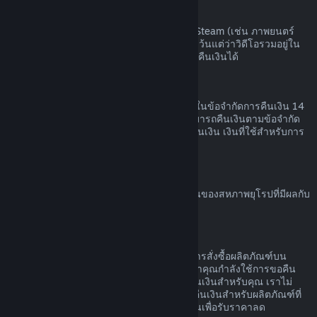
เนื้อหาวิดีโอ
เราไม่สามารถคืนเงินสำหรับเนื้อหาวิดีโอบน Steam (เช่น ภาพยนตร์
ภาพยนตร์สั้น ซีรีส์ ตอน หรือการฝึกสอน) ได้ เว้นแต่ว่าวิดีโอรวมอยู่ใน
เนื้อชุดรวม (ที่ไม่ใช่วิดีโอ) อื่น ๆ ที่สามารถขอคืนเงินได้
การขอคืนเงินสำหรับของขวัญ
ของขวัญที่ยังไม่ได้เปิดใช้สามารถคืนเงินภายในข้อจำกัดการคืนเงิน 14
วัน หรือสองชั่วโมง ของขวัญที่เปิดใช้แล้วสามารถคืนเงินตามข้อจำกัด
การคืนเงินหากผู้ที่รับของขวัญทำการร้องขอคืนเงิน เงินที่ใช้สำหรับการ
สั่งซื้อของขวัญจะกลับคืนผู้ซื้อดั้งเดิม
สิทธิ์ในการขอคืนเงินของสหภาพยุโรป
สำหรับคำอธิบายเกี่ยวกับสิทธิ์ในการขอคืนเงินของสหภาพยุโรปที่มีผลกับ
ลูกค้า Steam
คลิกที่นี่
การกระทำผิด
การคืนเงินออกแบบเพื่อให้ไม่มีความเสี่ยงในการสั่งซื้อผลิตภัณฑ์บน
Steam ไม่ใช่วิธีในการรับเกมฟรี หากเราพบว่าคุณกำลังใช้การขอคืน
เงินอย่างไม่เหมาะสม เราอาจหยุดเสนอการคืนเงินสำหรับคุณ เราไม่
ถือว่ามันเป็นการกระทำผิดที่จะทำการร้องขอคืนเงินสำหรับผลิตภัณฑ์ที่
สั่งซื้อก่อนช่วงลดราคาและสั่งซื้อผลิตภัณฑ์นั้นเพื่อรับราคาลด