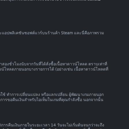
และแอปพลิเคชันซอฟต์แวร์บนร้านค้า Steam และนี่คือภาพรวม
สองชั่วโมงนับจากวันที่ได้สั่งซื้อเนื้อหาดาวน์โหลด ตราบเท่าที่
วน์โหลดภายนอกบางรายการได้ (อย่างเช่น เนื้อหาดาวน์โหลดที่
้ถูกใช้ ทำการเปลี่ยนแปลง หรือแลกเปลี่ยน ผู้พัฒนาเกมภายนอก
ารขอคืนเงินสำหรับไอเท็มในเกมที่คุณกำลังซื้อ นอกจากนั้น
ต่การคืนเงินภายในระยะเวลา 14 วันจะไม่เริ่มต้นจนกว่าจะถึง