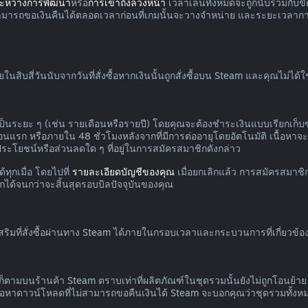
ระหว่างการพัฒนา
หรือ
การเข้าถึงล่วงหน้า
เวลาเล่นทั้งหมดจะถูกนับรวมกับขีด
สามารถขอเงินคืนได้ตลอดเวลาก่อนที่เกมนั้นจะวางจำหน่าย และระยะเวลาก
บสี่วันนับจากวันที่สั่งซื้อหากเงินนั้นถูกสั่งซื้อบน Steam และคุณไม่ได้
ป็นระยะ ๆ (เช่น รายเดือนหรือรายปี) โดยคุณจะต้องชำระเงินแบบเรียกเก็บซ
แรก หรือภายใน 48 ชั่วโมงหลังจากที่มีการต่ออายุโดยอัตโนมัติ เนื้อหาจะถื
ิประโยชน์หรือส่วนลดใด ๆ ที่อยู่ในการสมัครสมาชิกดังกล่าว
ทุกเมื่อ โดยไปที่
รายละเอียดบัญชีของคุณ
เมื่อยกเลิกแล้ว การสมัครสมาชิ
กได้จนกว่าจะสิ้นสุดรอบบิลปัจจุบันของคุณ
ิมที่สั่งซื้อผ่านทาง Steam ได้ภายในกรอบเวลาและกระบวนการที่เกี่ยวข้อง
ก็ตามบนร้านค้า Steam ตราบเท่าที่ผลิตภัณฑ์ในชุดรวมนั้นยังไม่ถูกโอนย้
ื้อหาดาวน์โหลดที่ไม่สามารถขอคืนเงินได้ Steam จะบอกคุณว่าชุดรวมทั้ง