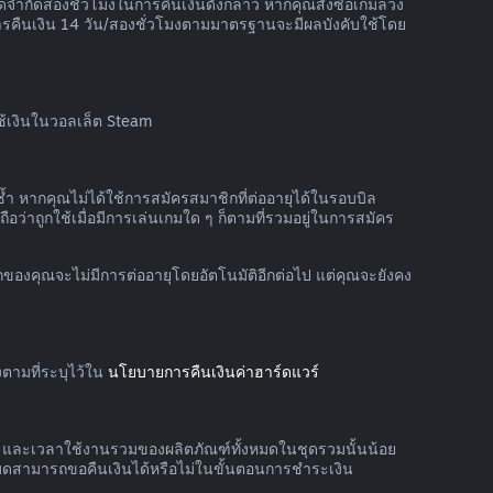
จำกัดสองชั่วโมงในการคืนเงินดังกล่าว หากคุณสั่งซื้อเกมล่วง
ารคืนเงิน 14 วัน/สองชั่วโมงตามมาตรฐานจะมีผลบังคับใช้โดย
ใช้เงินในวอลเล็ต Steam
้ำ หากคุณไม่ได้ใช้การสมัครสมาชิกที่ต่ออายุได้ในรอบบิล
อว่าถูกใช้เมื่อมีการเล่นเกมใด ๆ ก็ตามที่รวมอยู่ในการสมัคร
กของคุณจะไม่มีการต่ออายุโดยอัตโนมัติอีกต่อไป แต่คุณจะยังคง
ตามที่ระบุไว้ใน
นโยบายการคืนเงินค่าฮาร์ดแวร์
าย และเวลาใช้งานรวมของผลิตภัณฑ์ทั้งหมดในชุดรวมนั้นน้อย
หมดสามารถขอคืนเงินได้หรือไม่ในขั้นตอนการชำระเงิน