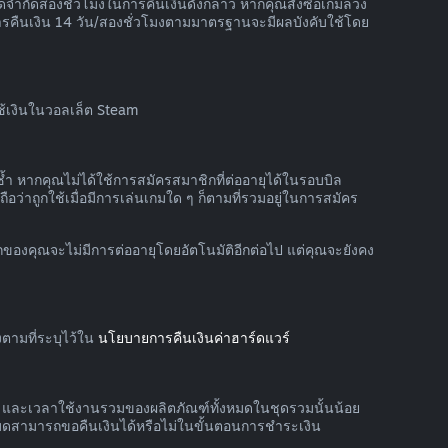
จำกัดสองชั่วโมงในการคืนเงินดังกล่าว หากคุณสั่งซื้อเกมล่วง
ารคืนเงิน 14 วัน/สองชั่วโมงตามมาตรฐานจะมีผลบังคับใช้โดย
ใช้เงินในวอลเล็ต Steam
้ำ หากคุณไม่ได้ใช้การสมัครสมาชิกที่ต่ออายุได้ในรอบบิล
อว่าถูกใช้เมื่อมีการเล่นเกมใด ๆ ก็ตามที่รวมอยู่ในการสมัคร
กของคุณจะไม่มีการต่ออายุโดยอัตโนมัติอีกต่อไป แต่คุณจะยังคง
ตามที่ระบุไว้ใน
นโยบายการคืนเงินค่าฮาร์ดแวร์
าย และเวลาใช้งานรวมของผลิตภัณฑ์ทั้งหมดในชุดรวมนั้นน้อย
หมดสามารถขอคืนเงินได้หรือไม่ในขั้นตอนการชำระเงิน