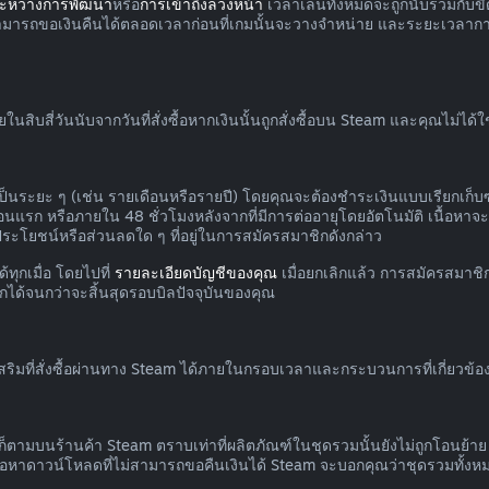
ระหว่างการพัฒนา
หรือ
การเข้าถึงล่วงหน้า
เวลาเล่นทั้งหมดจะถูกนับรวมกับขีด
สามารถขอเงินคืนได้ตลอดเวลาก่อนที่เกมนั้นจะวางจำหน่าย และระยะเวลาก
บสี่วันนับจากวันที่สั่งซื้อหากเงินนั้นถูกสั่งซื้อบน Steam และคุณไม่ได้
ป็นระยะ ๆ (เช่น รายเดือนหรือรายปี) โดยคุณจะต้องชำระเงินแบบเรียกเก็บซ
แรก หรือภายใน 48 ชั่วโมงหลังจากที่มีการต่ออายุโดยอัตโนมัติ เนื้อหาจะถื
ิประโยชน์หรือส่วนลดใด ๆ ที่อยู่ในการสมัครสมาชิกดังกล่าว
ทุกเมื่อ โดยไปที่
รายละเอียดบัญชีของคุณ
เมื่อยกเลิกแล้ว การสมัครสมาชิ
กได้จนกว่าจะสิ้นสุดรอบบิลปัจจุบันของคุณ
ิมที่สั่งซื้อผ่านทาง Steam ได้ภายในกรอบเวลาและกระบวนการที่เกี่ยวข้อง
ก็ตามบนร้านค้า Steam ตราบเท่าที่ผลิตภัณฑ์ในชุดรวมนั้นยังไม่ถูกโอนย้
ื้อหาดาวน์โหลดที่ไม่สามารถขอคืนเงินได้ Steam จะบอกคุณว่าชุดรวมทั้ง