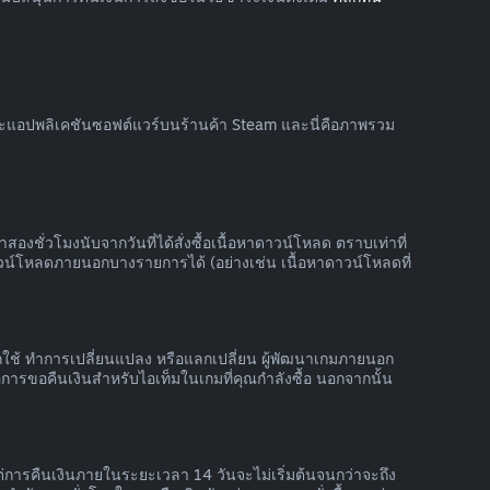
และแอปพลิเคชันซอฟต์แวร์บนร้านค้า Steam และนี่คือภาพรวม
สองชั่วโมงนับจากวันที่ได้สั่งซื้อเนื้อหาดาวน์โหลด ตราบเท่าที่
วน์โหลดภายนอกบางรายการได้ (อย่างเช่น เนื้อหาดาวน์โหลดที่
้ถูกใช้ ทำการเปลี่ยนแปลง หรือแลกเปลี่ยน ผู้พัฒนาเกมภายนอก
ารขอคืนเงินสำหรับไอเท็มในเกมที่คุณกำลังซื้อ นอกจากนั้น
ต่การคืนเงินภายในระยะเวลา 14 วันจะไม่เริ่มต้นจนกว่าจะถึง