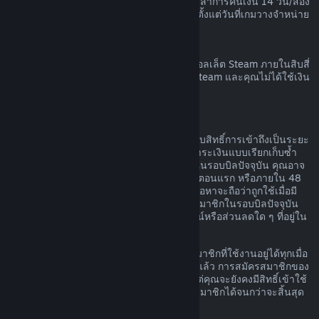
เวลาก่อนที่เกมนั้นจะวางจำหน่าย และระยะเวลาการคืนเงิน 14 วัน/สอง
ชั่วโมงตามมาตรฐานจะมีผลบังคับใช้โดยเริ่มตั้งแต่วันที่เกมวางจำหน่าย
การขอคืนเงินวอลเล็ต Steam
คุณสามารถทำการร้องขอคืนเงินสำหรับเงินวอลเล็ต Steam ภายในสิบสี่
วันนับจากวันที่สั่งซื้อหากเงินนั้นถูกสั่งซื้อบน Steam และคุณไม่ได้ใช้เงิน
ในวอลเล็ต Steam
การสมัครสมาชิกที่ต่ออายุได้
สำหรับเนื้อหาและบริการบางอย่าง Steam มอบสิทธิ์การเข้าถึงเป็นระยะ
ๆ (เช่น รายเดือนหรือรายปี) โดยคุณจะต้องชำระเงินแบบเรียกเก็บซ้ำ
หากคุณไม่ได้ใช้การสมัครสมาชิกที่ต่ออายุได้ในรอบบิลปัจจุบัน คุณอาจ
ขอเงินคืนได้ภายใน 48 ชั่วโมงหลังการซื้อในตอนแรก หรือภายใน 48
ชั่วโมงหลังจากที่มีการต่ออายุโดยอัตโนมัติ เนื้อหาจะถือว่าถูกใช้เมื่อมี
การเล่นเกมใด ๆ ก็ตามที่รวมอยู่ในการสมัครสมาชิกในรอบบิลปัจจุบัน
หรือเมื่อมีการใช้ แก้ไข หรือโอนสิทธิประโยชน์หรือส่วนลดใด ๆ ที่อยู่ใน
การสมัครสมาชิกดังกล่าว
โปรดทราบว่า คุณสามารถยกเลิกการสมัครสมาชิกที่ใช้งานอยู่ได้ทุกเมื่อ
โดยไปที่
รายละเอียดบัญชีของคุณ
เมื่อยกเลิกแล้ว การสมัครสมาชิกของ
คุณจะไม่มีการต่ออายุโดยอัตโนมัติอีกต่อไป แต่คุณจะยังคงมีสิทธิ์เข้าใช้
งานเนื้อหาและสิทธิประโยชน์ของการสมัครสมาชิกได้จนกว่าจะสิ้นสุด
รอบบิลปัจจุบันของคุณ