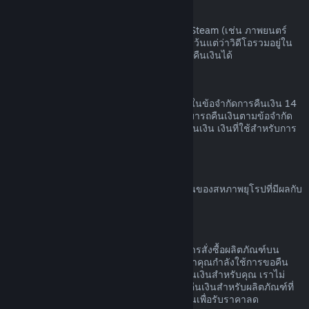
เนื้อหาวิดีโอ
เราไม่สามารถคืนเงินสำหรับเนื้อหาวิดีโอบน Steam (เช่น ภาพยนตร์
ภาพยนตร์สั้น ซีรีส์ ตอน หรือการฝึกสอน) ได้ เว้นแต่ว่าวิดีโอรวมอยู่ใน
เนื้อชุดรวม (ที่ไม่ใช่วิดีโอ) อื่น ๆ ที่สามารถขอคืนเงินได้
การขอคืนเงินสำหรับของขวัญ
ของขวัญที่ยังไม่ได้เปิดใช้สามารถคืนเงินภายในข้อจำกัดการคืนเงิน 14
วัน หรือสองชั่วโมง ของขวัญที่เปิดใช้แล้วสามารถคืนเงินตามข้อจำกัด
การคืนเงินหากผู้ที่รับของขวัญทำการร้องขอคืนเงิน เงินที่ใช้สำหรับการ
สั่งซื้อของขวัญจะกลับคืนผู้ซื้อดั้งเดิม
สิทธิ์ในการขอคืนเงินของสหภาพยุโรป
สำหรับคำอธิบายเกี่ยวกับสิทธิ์ในการขอคืนเงินของสหภาพยุโรปที่มีผลกับ
ลูกค้า Steam
คลิกที่นี่
การกระทำผิด
การคืนเงินออกแบบเพื่อให้ไม่มีความเสี่ยงในการสั่งซื้อผลิตภัณฑ์บน
Steam ไม่ใช่วิธีในการรับเกมฟรี หากเราพบว่าคุณกำลังใช้การขอคืน
เงินอย่างไม่เหมาะสม เราอาจหยุดเสนอการคืนเงินสำหรับคุณ เราไม่
ถือว่ามันเป็นการกระทำผิดที่จะทำการร้องขอคืนเงินสำหรับผลิตภัณฑ์ที่
สั่งซื้อก่อนช่วงลดราคาและสั่งซื้อผลิตภัณฑ์นั้นเพื่อรับราคาลด