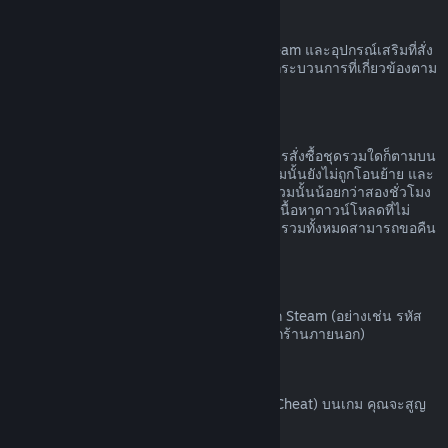
ฮาร์ดแวร์ Steam
คุณอาจขอรับการคืนเงินค่าฮาร์ดแวร์ของ Steam และอุปกรณ์เสริมที่สั่ง
ซื้อผ่านทาง Steam ได้ภายในกรอบเวลาและกระบวนการที่เกี่ยวข้องตาม
ที่ระบุไว้ใน
นโยบายการคืนเงินค่าฮาร์ดแวร์
การขอคืนเงินสำหรับชุดรวม
คุณสามารถรับเงินคืนได้เต็มจำนวนสำหรับการสั่งซื้อชุดรวมใดก็ตามบน
ร้านค้า Steam ตราบเท่าที่ผลิตภัณฑ์ในชุดรวมนั้นยังไม่ถูกโอนย้าย และ
เวลาใช้งานรวมของผลิตภัณฑ์ทั้งหมดในชุดรวมนั้นน้อยกว่าสองชั่วโมง
หากชุดรวมนั้นประกอบด้วยไอเท็มในเกมหรือเนื้อหาดาวน์โหลดที่ไม่
สามารถขอคืนเงินได้ Steam จะบอกคุณว่าชุดรวมทั้งหมดสามารถขอคืน
เงินได้หรือไม่ในขั้นตอนการชำระเงิน
การสั่งซื้อนอก Steam
Valve ไม่สามารถคืนเงินสำหรับการสั่งซื้อนอก Steam (อย่างเช่น รหัส
ผลิตภัณฑ์หรือบัตร Steam Wallet ที่สั่งซื้อจากร้านภายนอก)
แบน VAC
หากคุณถูกแบนโดย VAC (ระบบ Valve Anti-Cheat) บนเกม คุณจะสูญ
เสียสิทธิ์ในการขอคืนเงินสำหรับเกมนั้น