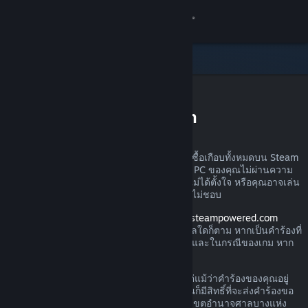
เข้าสู่ระบบ
ร้านค้า
ชุมชน
การขอรับเงินคืนบน Steam
เกี่ยวกับ
คุณสามารถส่งคำร้องขอเงินคืนสำหรับการสั่งซื้อเกือบทั้งหมดบน Steam
ได้ไม่ว่าด้วยเหตุผลใดก็ตาม อาจเป็นเพราะว่า PC ของคุณไม่ผ่านความ
ฝ่ายสนับสนุน
ต้องการด้านฮาร์ดแวร์ คุณอาจซื้อเกมไปโดยไม่ได้ตั้งใจ หรือคุณอาจเล่น
ผลิตภัณฑ์นั้นไปหนึ่งชั่วโมงแล้วและเพียงรู้สึกไม่ชอบ
เปลี่ยนภาษา
โปรดอย่าวิตก เมื่อได้รับคำร้องผ่านทาง
help.steampowered.com
Valve จะอนุมัติให้มีการคืนเงินไม่ว่าด้วยเหตุผลใดก็ตาม หากเป็นคำร้องที่
รับแอป Steam แบบพกพา
ส่งภายในช่วงเวลาการส่งคืนตามที่กำหนดไว้ และในกรณีของเกม หาก
เวลาเล่นน้อยกว่า 2 ชั่วโมง
ชมเว็บไซต์สำหรับเดสก์ท็อป
โปรดอ่านรายละเอียดเพิ่มเติมทางด้านล่าง แต่แม้ว่าคำร้องของคุณอยู่
นอกกฎเกณฑ์การคืนเงินที่เราได้อธิบายไว้ คุณก็มีสิทธิ์ที่จะส่งคำร้องขอ
คืนเงินได้ เรายินดีรับไว้พิจารณา ผู้บริโภคในเขตอำนาจศาลบางแห่ง