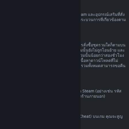
ฮาร์ดแวร์ Steam
คุณอาจขอรับการคืนเงินค่าฮาร์ดแวร์ของ Steam และอุปกรณ์เสริมที่สั่ง
ซื้อผ่านทาง Steam ได้ภายในกรอบเวลาและกระบวนการที่เกี่ยวข้องตาม
ที่ระบุไว้ใน
นโยบายการคืนเงินค่าฮาร์ดแวร์
การขอคืนเงินสำหรับชุดรวม
คุณสามารถรับเงินคืนได้เต็มจำนวนสำหรับการสั่งซื้อชุดรวมใดก็ตามบน
ร้านค้า Steam ตราบเท่าที่ผลิตภัณฑ์ในชุดรวมนั้นยังไม่ถูกโอนย้าย และ
เวลาใช้งานรวมของผลิตภัณฑ์ทั้งหมดในชุดรวมนั้นน้อยกว่าสองชั่วโมง
หากชุดรวมนั้นประกอบด้วยไอเท็มในเกมหรือเนื้อหาดาวน์โหลดที่ไม่
สามารถขอคืนเงินได้ Steam จะบอกคุณว่าชุดรวมทั้งหมดสามารถขอคืน
เงินได้หรือไม่ในขั้นตอนการชำระเงิน
การสั่งซื้อนอก Steam
Valve ไม่สามารถคืนเงินสำหรับการสั่งซื้อนอก Steam (อย่างเช่น รหัส
ผลิตภัณฑ์หรือบัตร Steam Wallet ที่สั่งซื้อจากร้านภายนอก)
แบน VAC
หากคุณถูกแบนโดย VAC (ระบบ Valve Anti-Cheat) บนเกม คุณจะสูญ
เสียสิทธิ์ในการขอคืนเงินสำหรับเกมนั้น