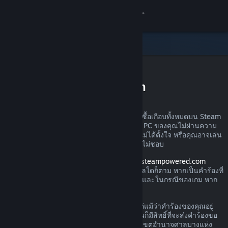
เข้าสู่ระบบ
ร้านค้า
ชุมชน
การขอรับเงินคืนบน Steam
เกี่ยวกับ
คุณสามารถส่งคำร้องขอเงินคืนสำหรับการสั่งซื้อเกือบทั้งหมดบน Steam
ได้ไม่ว่าด้วยเหตุผลใดก็ตาม อาจเป็นเพราะว่า PC ของคุณไม่ผ่านความ
ฝ่ายสนับสนุน
ต้องการด้านฮาร์ดแวร์ คุณอาจซื้อเกมไปโดยไม่ได้ตั้งใจ หรือคุณอาจเล่น
ผลิตภัณฑ์นั้นไปหนึ่งชั่วโมงแล้วและเพียงรู้สึกไม่ชอบ
เปลี่ยนภาษา
โปรดอย่าวิตก เมื่อได้รับคำร้องผ่านทาง
help.steampowered.com
Valve จะอนุมัติให้มีการคืนเงินไม่ว่าด้วยเหตุผลใดก็ตาม หากเป็นคำร้องที่
รับแอป Steam แบบพกพา
ส่งภายในช่วงเวลาการส่งคืนตามที่กำหนดไว้ และในกรณีของเกม หาก
เวลาเล่นน้อยกว่า 2 ชั่วโมง
ชมเว็บไซต์สำหรับเดสก์ท็อป
โปรดอ่านรายละเอียดเพิ่มเติมทางด้านล่าง แต่แม้ว่าคำร้องของคุณอยู่
นอกกฎเกณฑ์การคืนเงินที่เราได้อธิบายไว้ คุณก็มีสิทธิ์ที่จะส่งคำร้องขอ
คืนเงินได้ เรายินดีรับไว้พิจารณา ผู้บริโภคในเขตอำนาจศาลบางแห่ง