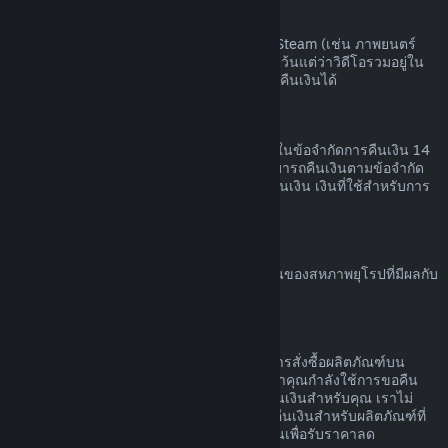
เนื้อหาวิดีโอ
เราไม่สามารถคืนเงินสำหรับเนื้อหาวิดีโอบน Steam (เช่น ภาพยนตร์
ภาพยนตร์สั้น ซีรีส์ ตอน หรือการฝึกสอน) ได้ เว้นแต่ว่าวิดีโอรวมอยู่ใน
เนื้อชุดรวม (ที่ไม่ใช่วิดีโอ) อื่น ๆ ที่สามารถขอคืนเงินได้
การขอคืนเงินสำหรับของขวัญ
ของขวัญที่ยังไม่ได้เปิดใช้สามารถคืนเงินภายในข้อจำกัดการคืนเงิน 14
วัน หรือสองชั่วโมง ของขวัญที่เปิดใช้แล้วสามารถคืนเงินตามข้อจำกัด
การคืนเงินหากผู้ที่รับของขวัญทำการร้องขอคืนเงิน เงินที่ใช้สำหรับการ
สั่งซื้อของขวัญจะกลับคืนผู้ซื้อดั้งเดิม
สิทธิ์ในการขอคืนเงินของสหภาพยุโรป
สำหรับคำอธิบายเกี่ยวกับสิทธิ์ในการขอคืนเงินของสหภาพยุโรปที่มีผลกับ
ลูกค้า Steam
คลิกที่นี่
การกระทำผิด
การคืนเงินออกแบบเพื่อให้ไม่มีความเสี่ยงในการสั่งซื้อผลิตภัณฑ์บน
Steam ไม่ใช่วิธีในการรับเกมฟรี หากเราพบว่าคุณกำลังใช้การขอคืน
เงินอย่างไม่เหมาะสม เราอาจหยุดเสนอการคืนเงินสำหรับคุณ เราไม่
ถือว่ามันเป็นการกระทำผิดที่จะทำการร้องขอคืนเงินสำหรับผลิตภัณฑ์ที่
สั่งซื้อก่อนช่วงลดราคาและสั่งซื้อผลิตภัณฑ์นั้นเพื่อรับราคาลด