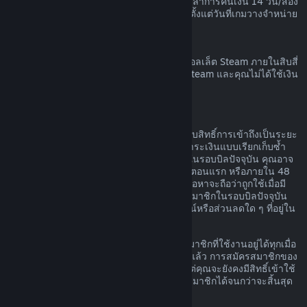
เวลาก่อนที่เกมนั้นจะวางจำหน่าย และระยะเวลาการคืนเงิน 14 วัน/สอง
ชั่วโมงตามมาตรฐานจะมีผลบังคับใช้โดยเริ่มตั้งแต่วันที่เกมวางจำหน่าย
การขอคืนเงินวอลเล็ต Steam
คุณสามารถทำการร้องขอคืนเงินสำหรับเงินวอลเล็ต Steam ภายในสิบสี่
วันนับจากวันที่สั่งซื้อหากเงินนั้นถูกสั่งซื้อบน Steam และคุณไม่ได้ใช้เงิน
ในวอลเล็ต Steam
การสมัครสมาชิกที่ต่ออายุได้
สำหรับเนื้อหาและบริการบางอย่าง Steam มอบสิทธิ์การเข้าถึงเป็นระยะ
ๆ (เช่น รายเดือนหรือรายปี) โดยคุณจะต้องชำระเงินแบบเรียกเก็บซ้ำ
หากคุณไม่ได้ใช้การสมัครสมาชิกที่ต่ออายุได้ในรอบบิลปัจจุบัน คุณอาจ
ขอเงินคืนได้ภายใน 48 ชั่วโมงหลังการซื้อในตอนแรก หรือภายใน 48
ชั่วโมงหลังจากที่มีการต่ออายุโดยอัตโนมัติ เนื้อหาจะถือว่าถูกใช้เมื่อมี
การเล่นเกมใด ๆ ก็ตามที่รวมอยู่ในการสมัครสมาชิกในรอบบิลปัจจุบัน
หรือเมื่อมีการใช้ แก้ไข หรือโอนสิทธิประโยชน์หรือส่วนลดใด ๆ ที่อยู่ใน
การสมัครสมาชิกดังกล่าว
โปรดทราบว่า คุณสามารถยกเลิกการสมัครสมาชิกที่ใช้งานอยู่ได้ทุกเมื่อ
โดยไปที่
รายละเอียดบัญชีของคุณ
เมื่อยกเลิกแล้ว การสมัครสมาชิกของ
คุณจะไม่มีการต่ออายุโดยอัตโนมัติอีกต่อไป แต่คุณจะยังคงมีสิทธิ์เข้าใช้
งานเนื้อหาและสิทธิประโยชน์ของการสมัครสมาชิกได้จนกว่าจะสิ้นสุด
รอบบิลปัจจุบันของคุณ