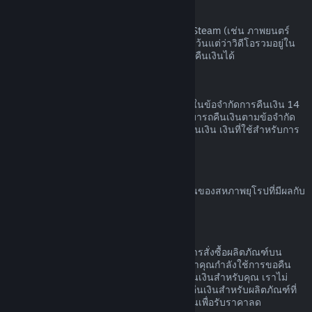
เนื้อหาวิดีโอ
เราไม่สามารถคืนเงินสำหรับเนื้อหาวิดีโอบน Steam (เช่น ภาพยนตร์
ภาพยนตร์สั้น ซีรีส์ ตอน หรือการฝึกสอน) ได้ เว้นแต่ว่าวิดีโอรวมอยู่ใน
เนื้อชุดรวม (ที่ไม่ใช่วิดีโอ) อื่น ๆ ที่สามารถขอคืนเงินได้
การขอคืนเงินสำหรับของขวัญ
ของขวัญที่ยังไม่ได้เปิดใช้สามารถคืนเงินภายในข้อจำกัดการคืนเงิน 14
วัน หรือสองชั่วโมง ของขวัญที่เปิดใช้แล้วสามารถคืนเงินตามข้อจำกัด
การคืนเงินหากผู้ที่รับของขวัญทำการร้องขอคืนเงิน เงินที่ใช้สำหรับการ
สั่งซื้อของขวัญจะกลับคืนผู้ซื้อดั้งเดิม
สิทธิ์ในการขอคืนเงินของสหภาพยุโรป
สำหรับคำอธิบายเกี่ยวกับสิทธิ์ในการขอคืนเงินของสหภาพยุโรปที่มีผลกับ
ลูกค้า Steam
คลิกที่นี่
การกระทำผิด
การคืนเงินออกแบบเพื่อให้ไม่มีความเสี่ยงในการสั่งซื้อผลิตภัณฑ์บน
Steam ไม่ใช่วิธีในการรับเกมฟรี หากเราพบว่าคุณกำลังใช้การขอคืน
เงินอย่างไม่เหมาะสม เราอาจหยุดเสนอการคืนเงินสำหรับคุณ เราไม่
ถือว่ามันเป็นการกระทำผิดที่จะทำการร้องขอคืนเงินสำหรับผลิตภัณฑ์ที่
สั่งซื้อก่อนช่วงลดราคาและสั่งซื้อผลิตภัณฑ์นั้นเพื่อรับราคาลด