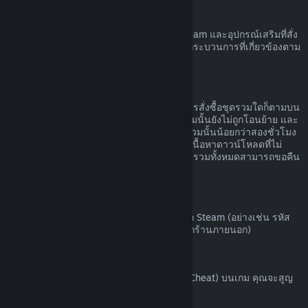
ฮาร์ดแวร์ Steam
คุณอาจขอรับการคืนเงินค่าฮาร์ดแวร์ของ Steam และอุปกรณ์เสริมที่สั่ง
ซื้อผ่านทาง Steam ได้ภายในกรอบเวลาและกระบวนการที่เกี่ยวข้องตาม
ที่ระบุไว้ใน
นโยบายการคืนเงินค่าฮาร์ดแวร์
การขอคืนเงินสำหรับชุดรวม
คุณสามารถรับเงินคืนได้เต็มจำนวนสำหรับการสั่งซื้อชุดรวมใดก็ตามบน
ร้านค้า Steam ตราบเท่าที่ผลิตภัณฑ์ในชุดรวมนั้นยังไม่ถูกโอนย้าย และ
เวลาใช้งานรวมของผลิตภัณฑ์ทั้งหมดในชุดรวมนั้นน้อยกว่าสองชั่วโมง
หากชุดรวมนั้นประกอบด้วยไอเท็มในเกมหรือเนื้อหาดาวน์โหลดที่ไม่
สามารถขอคืนเงินได้ Steam จะบอกคุณว่าชุดรวมทั้งหมดสามารถขอคืน
เงินได้หรือไม่ในขั้นตอนการชำระเงิน
การสั่งซื้อนอก Steam
Valve ไม่สามารถคืนเงินสำหรับการสั่งซื้อนอก Steam (อย่างเช่น รหัส
ผลิตภัณฑ์หรือบัตร Steam Wallet ที่สั่งซื้อจากร้านภายนอก)
แบน VAC
หากคุณถูกแบนโดย VAC (ระบบ Valve Anti-Cheat) บนเกม คุณจะสูญ
เสียสิทธิ์ในการขอคืนเงินสำหรับเกมนั้น