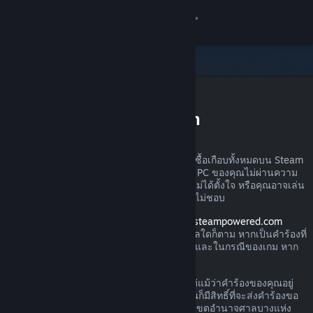
เข้าสู่ระบบ
ร้านค้า
ชุมชน
การขอรับเงินคืนบน Steam
เกี่ยวกับ
คุณสามารถส่งคำร้องขอเงินคืนสำหรับการสั่งซื้อเกือบทั้งหมดบน Steam
ได้ไม่ว่าด้วยเหตุผลใดก็ตาม อาจเป็นเพราะว่า PC ของคุณไม่ผ่านความ
ฝ่ายสนับสนุน
ต้องการด้านฮาร์ดแวร์ คุณอาจซื้อเกมไปโดยไม่ได้ตั้งใจ หรือคุณอาจเล่น
ผลิตภัณฑ์นั้นไปหนึ่งชั่วโมงแล้วและเพียงรู้สึกไม่ชอบ
เปลี่ยนภาษา
โปรดอย่าวิตก เมื่อได้รับคำร้องผ่านทาง
help.steampowered.com
Valve จะอนุมัติให้มีการคืนเงินไม่ว่าด้วยเหตุผลใดก็ตาม หากเป็นคำร้องที่
รับแอป Steam แบบพกพา
ส่งภายในช่วงเวลาการส่งคืนตามที่กำหนดไว้ และในกรณีของเกม หาก
เวลาเล่นน้อยกว่า 2 ชั่วโมง
ชมเว็บไซต์สำหรับเดสก์ท็อป
โปรดอ่านรายละเอียดเพิ่มเติมทางด้านล่าง แต่แม้ว่าคำร้องของคุณอยู่
นอกกฎเกณฑ์การคืนเงินที่เราได้อธิบายไว้ คุณก็มีสิทธิ์ที่จะส่งคำร้องขอ
คืนเงินได้ เรายินดีรับไว้พิจารณา ผู้บริโภคในเขตอำนาจศาลบางแห่ง