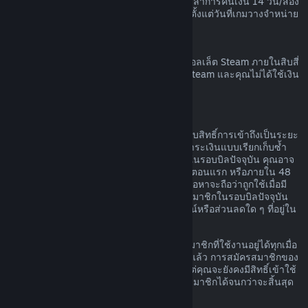
เวลาก่อนที่เกมนั้นจะวางจำหน่าย และระยะเวลาการคืนเงิน 14 วัน/สอง
ชั่วโมงตามมาตรฐานจะมีผลบังคับใช้โดยเริ่มตั้งแต่วันที่เกมวางจำหน่าย
การขอคืนเงินวอลเล็ต Steam
คุณสามารถทำการร้องขอคืนเงินสำหรับเงินวอลเล็ต Steam ภายในสิบสี่
วันนับจากวันที่สั่งซื้อหากเงินนั้นถูกสั่งซื้อบน Steam และคุณไม่ได้ใช้เงิน
ในวอลเล็ต Steam
การสมัครสมาชิกที่ต่ออายุได้
สำหรับเนื้อหาและบริการบางอย่าง Steam มอบสิทธิ์การเข้าถึงเป็นระยะ
ๆ (เช่น รายเดือนหรือรายปี) โดยคุณจะต้องชำระเงินแบบเรียกเก็บซ้ำ
หากคุณไม่ได้ใช้การสมัครสมาชิกที่ต่ออายุได้ในรอบบิลปัจจุบัน คุณอาจ
ขอเงินคืนได้ภายใน 48 ชั่วโมงหลังการซื้อในตอนแรก หรือภายใน 48
ชั่วโมงหลังจากที่มีการต่ออายุโดยอัตโนมัติ เนื้อหาจะถือว่าถูกใช้เมื่อมี
การเล่นเกมใด ๆ ก็ตามที่รวมอยู่ในการสมัครสมาชิกในรอบบิลปัจจุบัน
หรือเมื่อมีการใช้ แก้ไข หรือโอนสิทธิประโยชน์หรือส่วนลดใด ๆ ที่อยู่ใน
การสมัครสมาชิกดังกล่าว
โปรดทราบว่า คุณสามารถยกเลิกการสมัครสมาชิกที่ใช้งานอยู่ได้ทุกเมื่อ
โดยไปที่
รายละเอียดบัญชีของคุณ
เมื่อยกเลิกแล้ว การสมัครสมาชิกของ
คุณจะไม่มีการต่ออายุโดยอัตโนมัติอีกต่อไป แต่คุณจะยังคงมีสิทธิ์เข้าใช้
งานเนื้อหาและสิทธิประโยชน์ของการสมัครสมาชิกได้จนกว่าจะสิ้นสุด
รอบบิลปัจจุบันของคุณ