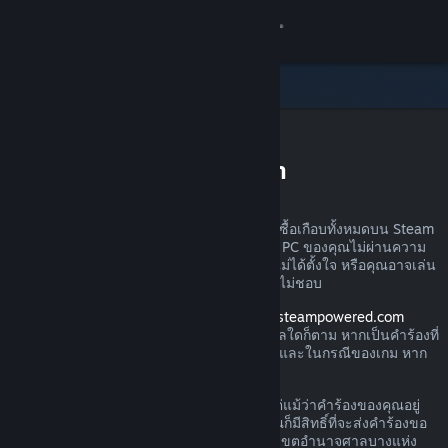
เข้าสู่ระบบ
ร้านค้า
ชุมชน
การขอรับเงินคืนบน Steam
เกี่ยวกับ
คุณสามารถส่งคำร้องขอเงินคืนสำหรับการสั่งซื้อเกือบทั้งหมดบน Steam
ได้ไม่ว่าด้วยเหตุผลใดก็ตาม อาจเป็นเพราะว่า PC ของคุณไม่ผ่านความ
ฝ่ายสนับสนุน
ต้องการด้านฮาร์ดแวร์ คุณอาจซื้อเกมไปโดยไม่ได้ตั้งใจ หรือคุณอาจเล่น
ผลิตภัณฑ์นั้นไปหนึ่งชั่วโมงแล้วและเพียงรู้สึกไม่ชอบ
เปลี่ยนภาษา
โปรดอย่าวิตก เมื่อได้รับคำร้องผ่านทาง
help.steampowered.com
Valve จะอนุมัติให้มีการคืนเงินไม่ว่าด้วยเหตุผลใดก็ตาม หากเป็นคำร้องที่
รับแอป Steam แบบพกพา
ส่งภายในช่วงเวลาการส่งคืนตามที่กำหนดไว้ และในกรณีของเกม หาก
เวลาเล่นน้อยกว่า 2 ชั่วโมง
ชมเว็บไซต์สำหรับเดสก์ท็อป
โปรดอ่านรายละเอียดเพิ่มเติมทางด้านล่าง แต่แม้ว่าคำร้องของคุณอยู่
นอกกฎเกณฑ์การคืนเงินที่เราได้อธิบายไว้ คุณก็มีสิทธิ์ที่จะส่งคำร้องขอ
คืนเงินได้ เรายินดีรับไว้พิจารณา ผู้บริโภคในเขตอำนาจศาลบางแห่ง