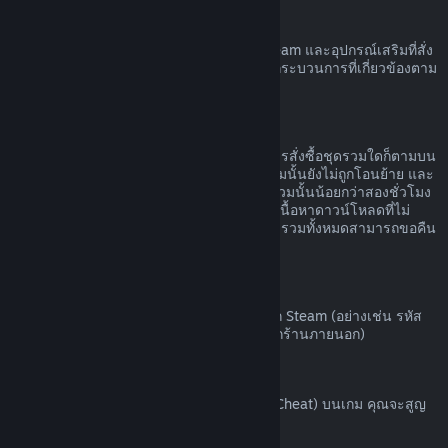
ฮาร์ดแวร์ Steam
คุณอาจขอรับการคืนเงินค่าฮาร์ดแวร์ของ Steam และอุปกรณ์เสริมที่สั่ง
ซื้อผ่านทาง Steam ได้ภายในกรอบเวลาและกระบวนการที่เกี่ยวข้องตาม
ที่ระบุไว้ใน
นโยบายการคืนเงินค่าฮาร์ดแวร์
การขอคืนเงินสำหรับชุดรวม
คุณสามารถรับเงินคืนได้เต็มจำนวนสำหรับการสั่งซื้อชุดรวมใดก็ตามบน
ร้านค้า Steam ตราบเท่าที่ผลิตภัณฑ์ในชุดรวมนั้นยังไม่ถูกโอนย้าย และ
เวลาใช้งานรวมของผลิตภัณฑ์ทั้งหมดในชุดรวมนั้นน้อยกว่าสองชั่วโมง
หากชุดรวมนั้นประกอบด้วยไอเท็มในเกมหรือเนื้อหาดาวน์โหลดที่ไม่
สามารถขอคืนเงินได้ Steam จะบอกคุณว่าชุดรวมทั้งหมดสามารถขอคืน
เงินได้หรือไม่ในขั้นตอนการชำระเงิน
การสั่งซื้อนอก Steam
Valve ไม่สามารถคืนเงินสำหรับการสั่งซื้อนอก Steam (อย่างเช่น รหัส
ผลิตภัณฑ์หรือบัตร Steam Wallet ที่สั่งซื้อจากร้านภายนอก)
แบน VAC
หากคุณถูกแบนโดย VAC (ระบบ Valve Anti-Cheat) บนเกม คุณจะสูญ
เสียสิทธิ์ในการขอคืนเงินสำหรับเกมนั้น