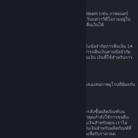
เนื้อหาวิดีโอ
เราไม่สามารถคืนเงินสำหรับเนื้อหาวิดีโอบน Steam (เช่น ภาพยนตร์
ภาพยนตร์สั้น ซีรีส์ ตอน หรือการฝึกสอน) ได้ เว้นแต่ว่าวิดีโอรวมอยู่ใน
เนื้อชุดรวม (ที่ไม่ใช่วิดีโอ) อื่น ๆ ที่สามารถขอคืนเงินได้
การขอคืนเงินสำหรับของขวัญ
ของขวัญที่ยังไม่ได้เปิดใช้สามารถคืนเงินภายในข้อจำกัดการคืนเงิน 14
วัน หรือสองชั่วโมง ของขวัญที่เปิดใช้แล้วสามารถคืนเงินตามข้อจำกัด
การคืนเงินหากผู้ที่รับของขวัญทำการร้องขอคืนเงิน เงินที่ใช้สำหรับการ
สั่งซื้อของขวัญจะกลับคืนผู้ซื้อดั้งเดิม
สิทธิ์ในการขอคืนเงินของสหภาพยุโรป
สำหรับคำอธิบายเกี่ยวกับสิทธิ์ในการขอคืนเงินของสหภาพยุโรปที่มีผลกับ
ลูกค้า Steam
คลิกที่นี่
การกระทำผิด
การคืนเงินออกแบบเพื่อให้ไม่มีความเสี่ยงในการสั่งซื้อผลิตภัณฑ์บน
Steam ไม่ใช่วิธีในการรับเกมฟรี หากเราพบว่าคุณกำลังใช้การขอคืน
เงินอย่างไม่เหมาะสม เราอาจหยุดเสนอการคืนเงินสำหรับคุณ เราไม่
ถือว่ามันเป็นการกระทำผิดที่จะทำการร้องขอคืนเงินสำหรับผลิตภัณฑ์ที่
สั่งซื้อก่อนช่วงลดราคาและสั่งซื้อผลิตภัณฑ์นั้นเพื่อรับราคาลด