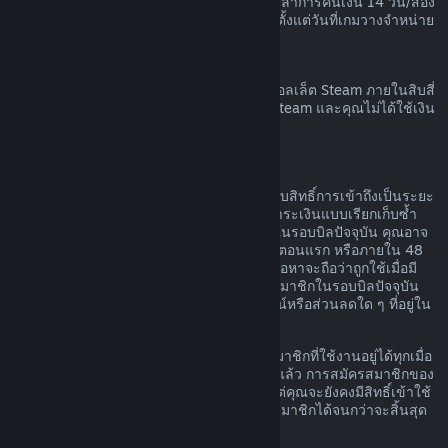
เวลาก่อนที่เกมนั้นจะวางจำหน่าย และระยะเวลาการคืนเงิน 14 วัน/สอง
ชั่วโมงตามมาตรฐานจะมีผลบังคับใช้โดยเริ่มตั้งแต่วันที่เกมวางจำหน่าย
การขอคืนเงินวอลเล็ต Steam
คุณสามารถทำการร้องขอคืนเงินสำหรับเงินวอลเล็ต Steam ภายในสิบสี่
วันนับจากวันที่สั่งซื้อหากเงินนั้นถูกสั่งซื้อบน Steam และคุณไม่ได้ใช้เงิน
ในวอลเล็ต Steam
การสมัครสมาชิกที่ต่ออายุได้
สำหรับเนื้อหาและบริการบางอย่าง Steam มอบสิทธิ์การเข้าถึงเป็นระยะ
ๆ (เช่น รายเดือนหรือรายปี) โดยคุณจะต้องชำระเงินแบบเรียกเก็บซ้ำ
หากคุณไม่ได้ใช้การสมัครสมาชิกที่ต่ออายุได้ในรอบบิลปัจจุบัน คุณอาจ
ขอเงินคืนได้ภายใน 48 ชั่วโมงหลังการซื้อในตอนแรก หรือภายใน 48
ชั่วโมงหลังจากที่มีการต่ออายุโดยอัตโนมัติ เนื้อหาจะถือว่าถูกใช้เมื่อมี
การเล่นเกมใด ๆ ก็ตามที่รวมอยู่ในการสมัครสมาชิกในรอบบิลปัจจุบัน
หรือเมื่อมีการใช้ แก้ไข หรือโอนสิทธิประโยชน์หรือส่วนลดใด ๆ ที่อยู่ใน
การสมัครสมาชิกดังกล่าว
โปรดทราบว่า คุณสามารถยกเลิกการสมัครสมาชิกที่ใช้งานอยู่ได้ทุกเมื่อ
โดยไปที่
รายละเอียดบัญชีของคุณ
เมื่อยกเลิกแล้ว การสมัครสมาชิกของ
คุณจะไม่มีการต่ออายุโดยอัตโนมัติอีกต่อไป แต่คุณจะยังคงมีสิทธิ์เข้าใช้
งานเนื้อหาและสิทธิประโยชน์ของการสมัครสมาชิกได้จนกว่าจะสิ้นสุด
รอบบิลปัจจุบันของคุณ