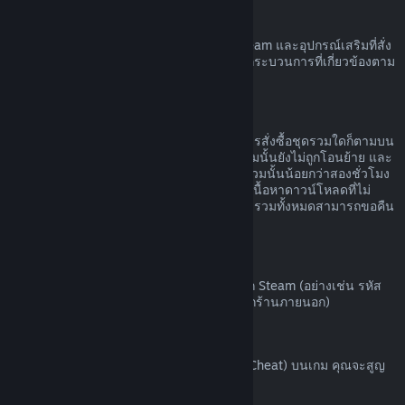
ฮาร์ดแวร์ Steam
คุณอาจขอรับการคืนเงินค่าฮาร์ดแวร์ของ Steam และอุปกรณ์เสริมที่สั่ง
ซื้อผ่านทาง Steam ได้ภายในกรอบเวลาและกระบวนการที่เกี่ยวข้องตาม
ที่ระบุไว้ใน
นโยบายการคืนเงินค่าฮาร์ดแวร์
การขอคืนเงินสำหรับชุดรวม
คุณสามารถรับเงินคืนได้เต็มจำนวนสำหรับการสั่งซื้อชุดรวมใดก็ตามบน
ร้านค้า Steam ตราบเท่าที่ผลิตภัณฑ์ในชุดรวมนั้นยังไม่ถูกโอนย้าย และ
เวลาใช้งานรวมของผลิตภัณฑ์ทั้งหมดในชุดรวมนั้นน้อยกว่าสองชั่วโมง
หากชุดรวมนั้นประกอบด้วยไอเท็มในเกมหรือเนื้อหาดาวน์โหลดที่ไม่
สามารถขอคืนเงินได้ Steam จะบอกคุณว่าชุดรวมทั้งหมดสามารถขอคืน
เงินได้หรือไม่ในขั้นตอนการชำระเงิน
การสั่งซื้อนอก Steam
Valve ไม่สามารถคืนเงินสำหรับการสั่งซื้อนอก Steam (อย่างเช่น รหัส
ผลิตภัณฑ์หรือบัตร Steam Wallet ที่สั่งซื้อจากร้านภายนอก)
แบน VAC
หากคุณถูกแบนโดย VAC (ระบบ Valve Anti-Cheat) บนเกม คุณจะสูญ
เสียสิทธิ์ในการขอคืนเงินสำหรับเกมนั้น