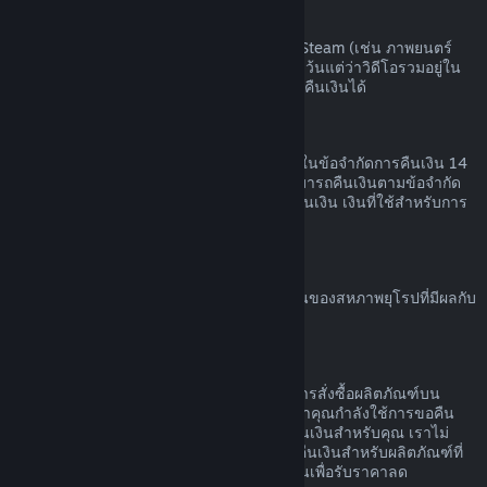
เนื้อหาวิดีโอ
เราไม่สามารถคืนเงินสำหรับเนื้อหาวิดีโอบน Steam (เช่น ภาพยนตร์
ภาพยนตร์สั้น ซีรีส์ ตอน หรือการฝึกสอน) ได้ เว้นแต่ว่าวิดีโอรวมอยู่ใน
เนื้อชุดรวม (ที่ไม่ใช่วิดีโอ) อื่น ๆ ที่สามารถขอคืนเงินได้
การขอคืนเงินสำหรับของขวัญ
ของขวัญที่ยังไม่ได้เปิดใช้สามารถคืนเงินภายในข้อจำกัดการคืนเงิน 14
วัน หรือสองชั่วโมง ของขวัญที่เปิดใช้แล้วสามารถคืนเงินตามข้อจำกัด
การคืนเงินหากผู้ที่รับของขวัญทำการร้องขอคืนเงิน เงินที่ใช้สำหรับการ
สั่งซื้อของขวัญจะกลับคืนผู้ซื้อดั้งเดิม
สิทธิ์ในการขอคืนเงินของสหภาพยุโรป
สำหรับคำอธิบายเกี่ยวกับสิทธิ์ในการขอคืนเงินของสหภาพยุโรปที่มีผลกับ
ลูกค้า Steam
คลิกที่นี่
การกระทำผิด
การคืนเงินออกแบบเพื่อให้ไม่มีความเสี่ยงในการสั่งซื้อผลิตภัณฑ์บน
Steam ไม่ใช่วิธีในการรับเกมฟรี หากเราพบว่าคุณกำลังใช้การขอคืน
เงินอย่างไม่เหมาะสม เราอาจหยุดเสนอการคืนเงินสำหรับคุณ เราไม่
ถือว่ามันเป็นการกระทำผิดที่จะทำการร้องขอคืนเงินสำหรับผลิตภัณฑ์ที่
สั่งซื้อก่อนช่วงลดราคาและสั่งซื้อผลิตภัณฑ์นั้นเพื่อรับราคาลด