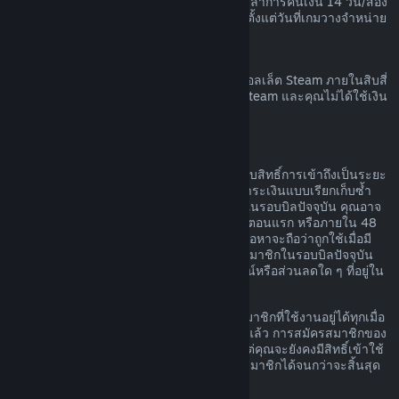
เวลาก่อนที่เกมนั้นจะวางจำหน่าย และระยะเวลาการคืนเงิน 14 วัน/สอง
ชั่วโมงตามมาตรฐานจะมีผลบังคับใช้โดยเริ่มตั้งแต่วันที่เกมวางจำหน่าย
การขอคืนเงินวอลเล็ต Steam
คุณสามารถทำการร้องขอคืนเงินสำหรับเงินวอลเล็ต Steam ภายในสิบสี่
วันนับจากวันที่สั่งซื้อหากเงินนั้นถูกสั่งซื้อบน Steam และคุณไม่ได้ใช้เงิน
ในวอลเล็ต Steam
การสมัครสมาชิกที่ต่ออายุได้
สำหรับเนื้อหาและบริการบางอย่าง Steam มอบสิทธิ์การเข้าถึงเป็นระยะ
ๆ (เช่น รายเดือนหรือรายปี) โดยคุณจะต้องชำระเงินแบบเรียกเก็บซ้ำ
หากคุณไม่ได้ใช้การสมัครสมาชิกที่ต่ออายุได้ในรอบบิลปัจจุบัน คุณอาจ
ขอเงินคืนได้ภายใน 48 ชั่วโมงหลังการซื้อในตอนแรก หรือภายใน 48
ชั่วโมงหลังจากที่มีการต่ออายุโดยอัตโนมัติ เนื้อหาจะถือว่าถูกใช้เมื่อมี
การเล่นเกมใด ๆ ก็ตามที่รวมอยู่ในการสมัครสมาชิกในรอบบิลปัจจุบัน
หรือเมื่อมีการใช้ แก้ไข หรือโอนสิทธิประโยชน์หรือส่วนลดใด ๆ ที่อยู่ใน
การสมัครสมาชิกดังกล่าว
โปรดทราบว่า คุณสามารถยกเลิกการสมัครสมาชิกที่ใช้งานอยู่ได้ทุกเมื่อ
โดยไปที่
รายละเอียดบัญชีของคุณ
เมื่อยกเลิกแล้ว การสมัครสมาชิกของ
คุณจะไม่มีการต่ออายุโดยอัตโนมัติอีกต่อไป แต่คุณจะยังคงมีสิทธิ์เข้าใช้
งานเนื้อหาและสิทธิประโยชน์ของการสมัครสมาชิกได้จนกว่าจะสิ้นสุด
รอบบิลปัจจุบันของคุณ