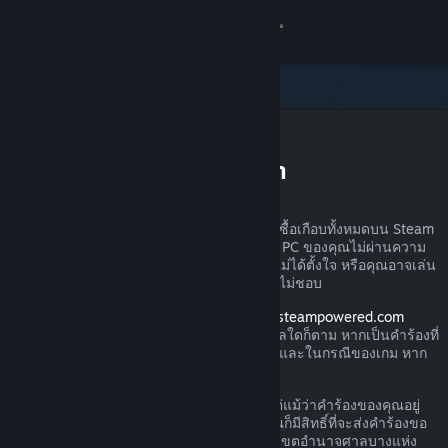
เข้าสู่ระบบ
ร้านค้า
ชุมชน
การขอรับเงินคืนบน Steam
เกี่ยวกับ
คุณสามารถส่งคำร้องขอเงินคืนสำหรับการสั่งซื้อเกือบทั้งหมดบน Steam
ได้ไม่ว่าด้วยเหตุผลใดก็ตาม อาจเป็นเพราะว่า PC ของคุณไม่ผ่านความ
ฝ่ายสนับสนุน
ต้องการด้านฮาร์ดแวร์ คุณอาจซื้อเกมไปโดยไม่ได้ตั้งใจ หรือคุณอาจเล่น
ผลิตภัณฑ์นั้นไปหนึ่งชั่วโมงแล้วและเพียงรู้สึกไม่ชอบ
เปลี่ยนภาษา
โปรดอย่าวิตก เมื่อได้รับคำร้องผ่านทาง
help.steampowered.com
Valve จะอนุมัติให้มีการคืนเงินไม่ว่าด้วยเหตุผลใดก็ตาม หากเป็นคำร้องที่
รับแอป Steam แบบพกพา
ส่งภายในช่วงเวลาการส่งคืนตามที่กำหนดไว้ และในกรณีของเกม หาก
เวลาเล่นน้อยกว่า 2 ชั่วโมง
ชมเว็บไซต์สำหรับเดสก์ท็อป
โปรดอ่านรายละเอียดเพิ่มเติมทางด้านล่าง แต่แม้ว่าคำร้องของคุณอยู่
นอกกฎเกณฑ์การคืนเงินที่เราได้อธิบายไว้ คุณก็มีสิทธิ์ที่จะส่งคำร้องขอ
คืนเงินได้ เรายินดีรับไว้พิจารณา ผู้บริโภคในเขตอำนาจศาลบางแห่ง