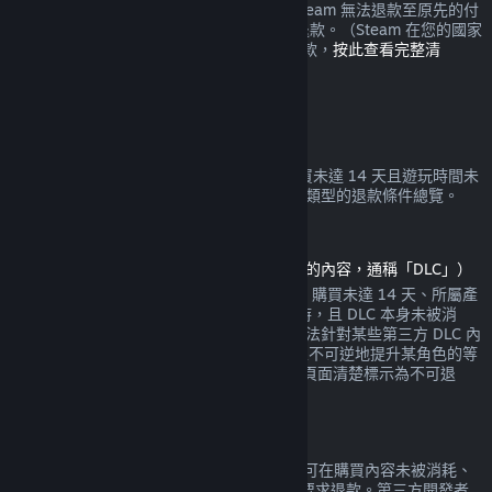
錢包或當初購買時使用的付款方式。如果 Steam 無法退款至原先的付
款方式，您將會在 Steam 錢包中收到全額退款。（Steam 在您的國家
所支援的某些付款方式可能無法使用交易退款，
按此查看完整清
單
。）
退款適用條件
Steam 退款政策是針對在 Steam 商店中購買未達 14 天且遊玩時間未
達 2 小時的的遊戲與軟體。以下是其他購買類型的退款條件總覽。
可下載內容退款
（Steam 商店中可於特定遊戲或軟體中使用的內容，通稱「DLC」）
Steam 商店中購買的 DLC 的退款條件如下：購買未達 14 天、所屬產
品自 DLC 購買日算起的遊玩時間未達 2 小時，且 DLC 本身未被消
耗、修改或轉移。請注意，Steam 有時候無法針對某些第三方 DLC 內
容給予退款（比方說如果 DLC 內容會永久且不可逆地提升某角色的等
級）。在您購買之前，這些例外會在其商店頁面清楚標示為不可退
款。
遊戲內購買退款
任何 Valve 製作的遊戲的內部購買內容，均可在購買內容未被消耗、
修改或轉移的情況下，於購買後 48 小時內要求退款。第三方開發者