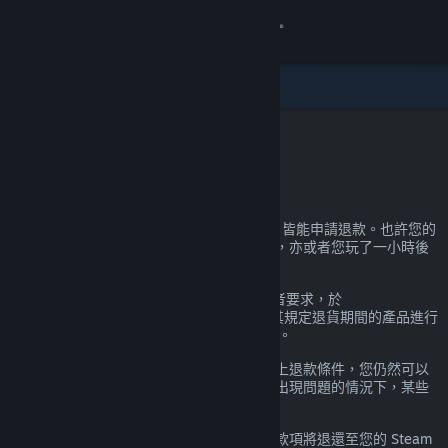
登入
商店
社群
Steam 退款
關於
在 Steam 上購買的產品幾乎不論原因為何，皆能申請退款。也許您的
電腦不符合硬體需求，也許您不小心買錯了，亦或者您玩了一小時後
客服
發現就是不喜歡。
都沒關係。無論任何理由，Valve 會應使用者要求，於
變更語言
help.steampowered.com
網站針對尚處於其規定退貨期間的產品進行
退款。若為遊戲，則遊玩時間需未滿 2 小時。
取得 Steam 行動應用程式
下方有更多資訊，但如果您的狀況已超出以上退款條件，您仍然可以
提出申請，我們會斟酌後做出決定。在遊戲出現問題的情況下，某些
檢視電腦版網頁
轄區內的消費者可能有額外的退款權利。
申請通過後，您將在一週內收到全額退款。款項將退還至您的 Steam