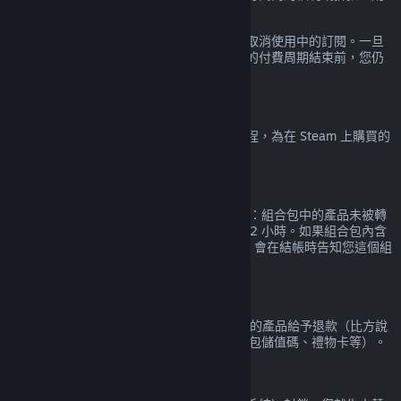
訂閱內容都會被認定為已使用。
請注意，您可以經由
您的帳戶詳細資料
隨時取消使用中的訂閱。一旦
取消，您的訂閱將不再自動續約，但在目前的付費周期結束前，您仍
享有訂閱中的內容和福利。
Steam 硬體
您可以按照
硬體退款政策
中規定的時間與流程，為在 Steam 上購買的
Steam 硬體與配件申請退款。
組合包退款
Steam 商店中購買的組合包的退款條件如下：組合包中的產品未被轉
移，且組合包中所有產品的總遊玩時數未達 2 小時。如果組合包內含
無法退款的遊戲內物品或 DLC 的話，Steam 會在結帳時告知您這個組
合包是否可以退款。
非 Steam 購買
Valve 無法針對透過 Steam 以外的管道購買的產品給予退款（比方說
透過第三方廠商購買的產品序號、Steam 錢包儲值碼、禮物卡等）。
VAC 封鎖