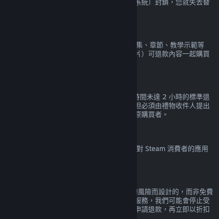
如果您在某款遊戲中被 VAC（Valve 防作弊系統）封鎖，您就失去替
該遊戲申請退款的權利。
影片內容
Steam 上的影片內容（例如電影、短片、影集、章節、教學示範等
等）恕無法退款，透過組合包與其他（非影片）可退款內容一起購買
的影片除外。
禮物退款
尚未兌換的禮物適用購買未達 14 天且遊玩時間未達 2 小時的標準退
款政策。已兌換的禮物也適用相同的政策，但必須由禮物收件人提出
退款申請。用於購買禮物的資金將會退還給原購買者。
歐盟撤銷權（Right of Withdrawal）
欲檢視歐盟撤銷權（Right of Withdrawal）對 Steam 消費者的應用
解釋，
請點擊此處
。
濫用
退款服務是為了去除在 Steam 上購買產品的風險而設計的，而非免費
玩遊戲的管道。如果我們覺得您在濫用退款服務，我們可能會停止受
理您的退款申請。替特價前原價購買的產品申請退款，再立即以折扣
價重新購買，並不會被視為濫用退款服務。