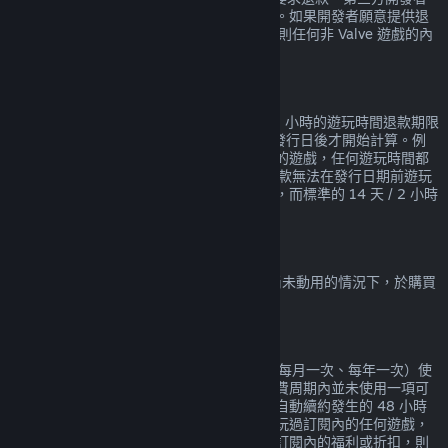
將可依其意願提供相同的遊戲內購退款服務。如果開發者願意提供退
款服務，Steam 會在購買的時候告知您，否則任何非 Valve 遊戲的內
部購買內容均無法透過 Steam 獲得退款。
在發行日期前購買遊戲的退款
在 Steam 上於發行日期前購買的遊戲適用 2 小時的遊玩時間退款期限
（測試版除外），但 14 天的退款期限會在發行日後才開始計算。例
如，若您購買一款
搶先體驗
或
先行體驗
版本的遊戲，任何遊玩時間都
會計算在 2 小時的退款期限內。若您預購一款無法在發行日期前遊玩
的遊戲，您可在發行前的任何時間要求退款，而標準的 14 天 / 2 小時
退款期限會自遊戲發行日起開始計算。
Steam 錢包退款
在 Steam 上購買的錢包資金，均可在資金尚未動用的情況下，於購買
後 14 天內要求退款。
可續約的訂閱項目
Steam 會為某些內容和服務提供定期（例如每月一次、每年一次）使
用，您需要為此持續付費。如果在目前的付費周期內並未使用一項可
續約的訂閱項目，您可以在初次購買或任何自動續約發生的 48 小時
內申請退款。如果在目前的付費周期內已經玩過訂閱內的任何遊戲，
或已經使用、消耗、修改或轉移任何包含在訂閱內的福利或折扣，則