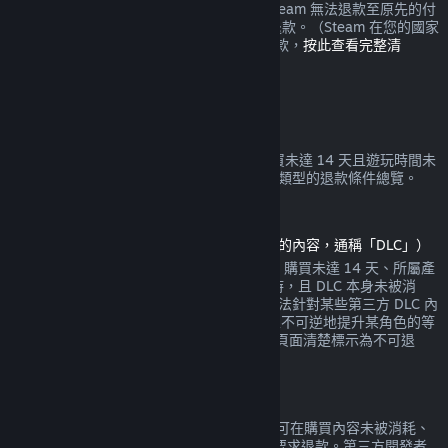
錢包或當初購買時使用的付款方式。如果 Steam 無法退款至原先的付
款方式，您將會在 Steam 錢包中收到全額退款。（Steam 在您的國家
所支援的某些付款方式可能無法使用交易退款，
按此查看完整清
單
。）
退款適用條件
Steam 退款政策是針對在 Steam 商店中購買未達 14 天且遊玩時間未
達 2 小時的的遊戲與軟體。以下是其他購買類型的退款條件總覽。
可下載內容退款
（Steam 商店中可於特定遊戲或軟體中使用的內容，通稱「DLC」）
Steam 商店中購買的 DLC 的退款條件如下：購買未達 14 天、所屬產
品自 DLC 購買日算起的遊玩時間未達 2 小時，且 DLC 本身未被消
耗、修改或轉移。請注意，Steam 有時候無法針對某些第三方 DLC 內
容給予退款（比方說如果 DLC 內容會永久且不可逆地提升某角色的等
級）。在您購買之前，這些例外會在其商店頁面清楚標示為不可退
款。
遊戲內購買退款
任何 Valve 製作的遊戲的內部購買內容，均可在購買內容未被消耗、
修改或轉移的情況下，於購買後 48 小時內要求退款。第三方開發者