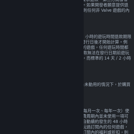
將可依其意願提供相同的遊戲內購退款服務。如果開發者願意提供退
款服務，Steam 會在購買的時候告知您，否則任何非 Valve 遊戲的內
部購買內容均無法透過 Steam 獲得退款。
在發行日期前購買遊戲的退款
在 Steam 上於發行日期前購買的遊戲適用 2 小時的遊玩時間退款期限
（測試版除外），但 14 天的退款期限會在發行日後才開始計算。例
如，若您購買一款
搶先體驗
或
先行體驗
版本的遊戲，任何遊玩時間都
會計算在 2 小時的退款期限內。若您預購一款無法在發行日期前遊玩
的遊戲，您可在發行前的任何時間要求退款，而標準的 14 天 / 2 小時
退款期限會自遊戲發行日起開始計算。
Steam 錢包退款
在 Steam 上購買的錢包資金，均可在資金尚未動用的情況下，於購買
後 14 天內要求退款。
可續約的訂閱項目
Steam 會為某些內容和服務提供定期（例如每月一次、每年一次）使
用，您需要為此持續付費。如果在目前的付費周期內並未使用一項可
續約的訂閱項目，您可以在初次購買或任何自動續約發生的 48 小時
內申請退款。如果在目前的付費周期內已經玩過訂閱內的任何遊戲，
或已經使用、消耗、修改或轉移任何包含在訂閱內的福利或折扣，則