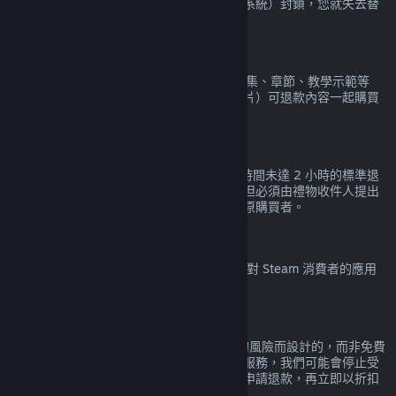
如果您在某款遊戲中被 VAC（Valve 防作弊系統）封鎖，您就失去替
該遊戲申請退款的權利。
影片內容
Steam 上的影片內容（例如電影、短片、影集、章節、教學示範等
等）恕無法退款，透過組合包與其他（非影片）可退款內容一起購買
的影片除外。
禮物退款
尚未兌換的禮物適用購買未達 14 天且遊玩時間未達 2 小時的標準退
款政策。已兌換的禮物也適用相同的政策，但必須由禮物收件人提出
退款申請。用於購買禮物的資金將會退還給原購買者。
歐盟撤銷權（Right of Withdrawal）
欲檢視歐盟撤銷權（Right of Withdrawal）對 Steam 消費者的應用
解釋，
請點擊此處
。
濫用
退款服務是為了去除在 Steam 上購買產品的風險而設計的，而非免費
玩遊戲的管道。如果我們覺得您在濫用退款服務，我們可能會停止受
理您的退款申請。替特價前原價購買的產品申請退款，再立即以折扣
價重新購買，並不會被視為濫用退款服務。