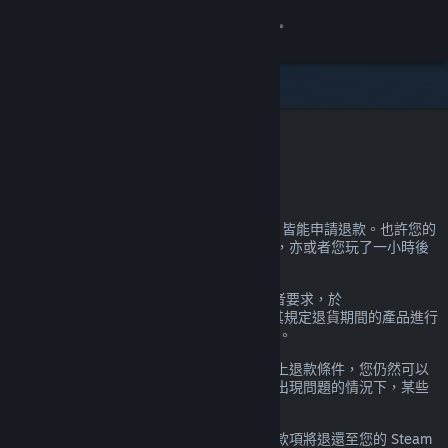
登入
商店
社群
Steam 退款
關於
在 Steam 上購買的產品幾乎不論原因為何，皆能申請退款。也許您的
電腦不符合硬體需求，也許您不小心買錯了，亦或者您玩了一小時後
客服
發現就是不喜歡。
都沒關係。無論任何理由，Valve 會應使用者要求，於
變更語言
help.steampowered.com
網站針對尚處於其規定退貨期間的產品進行
退款。若為遊戲，則遊玩時間需未滿 2 小時。
取得 Steam 行動應用程式
下方有更多資訊，但如果您的狀況已超出以上退款條件，您仍然可以
提出申請，我們會斟酌後做出決定。在遊戲出現問題的情況下，某些
檢視電腦版網頁
轄區內的消費者可能有額外的退款權利。
申請通過後，您將在一週內收到全額退款。款項將退還至您的 Steam