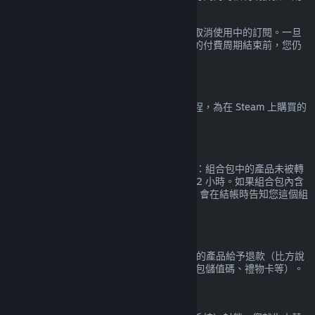
訂閱內容都會被認定為已使用。
請注意，您可以經由
您的帳戶詳細資料
隨時取消使用中的訂閱。一旦
取消，您的訂閱將不再自動續約，但在目前的付費周期結束前，您仍
享有訂閱中的內容和福利。
Steam 硬體
您可以按照
硬體退款政策
中規定的時間與流程，為在 Steam 上購買的
Steam 硬體與配件申請退款。
組合包退款
Steam 商店中購買的組合包的退款條件如下：組合包中的產品未被轉
移，且組合包中所有產品的總遊玩時數未達 2 小時。如果組合包內含
無法退款的遊戲內物品或 DLC 的話，Steam 會在結帳時告知您這個組
合包是否可以退款。
非 Steam 購買
Valve 無法針對透過 Steam 以外的管道購買的產品給予退款（比方說
透過第三方廠商購買的產品序號、Steam 錢包儲值碼、禮物卡等）。
VAC 封鎖