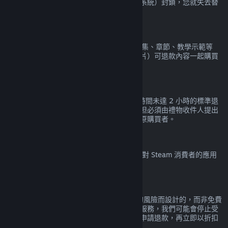
如果您在某款遊戲中被 VAC（Valve 防作弊系統）封鎖，您就失去替
該遊戲申請退款的權利。
影片內容
Steam 上的影片內容（例如電影、短片、影集、章節、教學示範等
等）恕無法退款，透過組合包與其他（非影片）可退款內容一起購買
的影片除外。
禮物退款
尚未兌換的禮物適用購買未達 14 天且遊玩時間未達 2 小時的標準退
款政策。已兌換的禮物也適用相同的政策，但必須由禮物收件人提出
退款申請。用於購買禮物的資金將會退還給原購買者。
歐盟撤銷權（Right of Withdrawal）
欲檢視歐盟撤銷權（Right of Withdrawal）對 Steam 消費者的應用
解釋，
請點擊此處
。
濫用
退款服務是為了去除在 Steam 上購買產品的風險而設計的，而非免費
玩遊戲的管道。如果我們覺得您在濫用退款服務，我們可能會停止受
理您的退款申請。替特價前原價購買的產品申請退款，再立即以折扣
價重新購買，並不會被視為濫用退款服務。