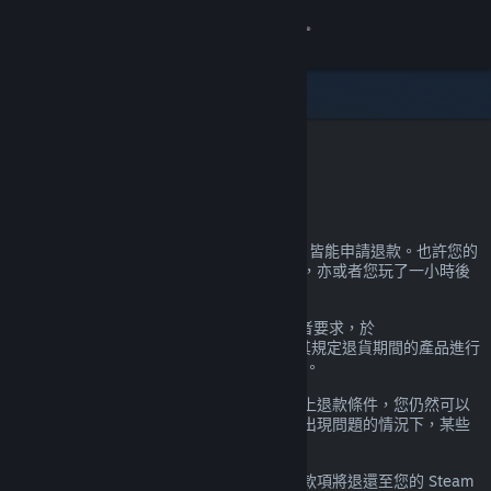
登入
商店
社群
Steam 退款
關於
在 Steam 上購買的產品幾乎不論原因為何，皆能申請退款。也許您的
電腦不符合硬體需求，也許您不小心買錯了，亦或者您玩了一小時後
客服
發現就是不喜歡。
都沒關係。無論任何理由，Valve 會應使用者要求，於
變更語言
help.steampowered.com
網站針對尚處於其規定退貨期間的產品進行
退款。若為遊戲，則遊玩時間需未滿 2 小時。
取得 Steam 行動應用程式
下方有更多資訊，但如果您的狀況已超出以上退款條件，您仍然可以
提出申請，我們會斟酌後做出決定。在遊戲出現問題的情況下，某些
檢視電腦版網頁
轄區內的消費者可能有額外的退款權利。
申請通過後，您將在一週內收到全額退款。款項將退還至您的 Steam