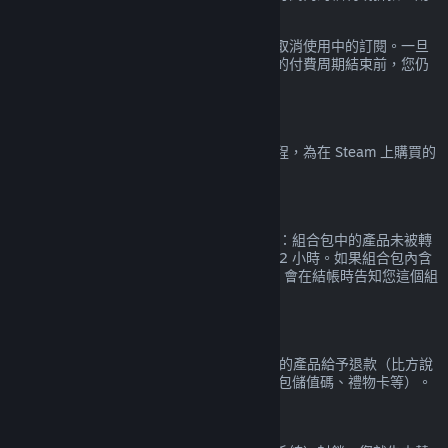
訂閱內容都會被認定為已使用。
請注意，您可以經由
您的帳戶詳細資料
隨時取消使用中的訂閱。一旦
取消，您的訂閱將不再自動續約，但在目前的付費周期結束前，您仍
享有訂閱中的內容和福利。
Steam 硬體
您可以按照
硬體退款政策
中規定的時間與流程，為在 Steam 上購買的
Steam 硬體與配件申請退款。
組合包退款
Steam 商店中購買的組合包的退款條件如下：組合包中的產品未被轉
移，且組合包中所有產品的總遊玩時數未達 2 小時。如果組合包內含
無法退款的遊戲內物品或 DLC 的話，Steam 會在結帳時告知您這個組
合包是否可以退款。
非 Steam 購買
Valve 無法針對透過 Steam 以外的管道購買的產品給予退款（比方說
透過第三方廠商購買的產品序號、Steam 錢包儲值碼、禮物卡等）。
VAC 封鎖