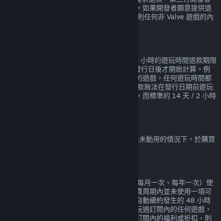
將可依其意願提供相同的遊戲內購退款服務。如果開發者願意提供退
款服務，Steam 會在購買的時候告知您，否則任何非 Valve 遊戲的內
部購買內容均無法透過 Steam 獲得退款。
在發行日期前購買遊戲的退款
在 Steam 上於發行日期前購買的遊戲適用 2 小時的遊玩時間退款期限
（測試版除外），但 14 天的退款期限會在發行日後才開始計算。例
如，若您購買一款
搶先體驗
或
先行體驗
版本的遊戲，任何遊玩時間都
會計算在 2 小時的退款期限內。若您預購一款無法在發行日期前遊玩
的遊戲，您可在發行前的任何時間要求退款，而標準的 14 天 / 2 小時
退款期限會自遊戲發行日起開始計算。
Steam 錢包退款
在 Steam 上購買的錢包資金，均可在資金尚未動用的情況下，於購買
後 14 天內要求退款。
可續約的訂閱項目
Steam 會為某些內容和服務提供定期（例如每月一次、每年一次）使
用，您需要為此持續付費。如果在目前的付費周期內並未使用一項可
續約的訂閱項目，您可以在初次購買或任何自動續約發生的 48 小時
內申請退款。如果在目前的付費周期內已經玩過訂閱內的任何遊戲，
或已經使用、消耗、修改或轉移任何包含在訂閱內的福利或折扣，則