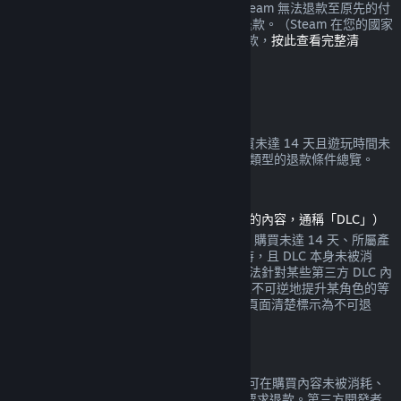
錢包或當初購買時使用的付款方式。如果 Steam 無法退款至原先的付
款方式，您將會在 Steam 錢包中收到全額退款。（Steam 在您的國家
所支援的某些付款方式可能無法使用交易退款，
按此查看完整清
單
。）
退款適用條件
Steam 退款政策是針對在 Steam 商店中購買未達 14 天且遊玩時間未
達 2 小時的的遊戲與軟體。以下是其他購買類型的退款條件總覽。
可下載內容退款
（Steam 商店中可於特定遊戲或軟體中使用的內容，通稱「DLC」）
Steam 商店中購買的 DLC 的退款條件如下：購買未達 14 天、所屬產
品自 DLC 購買日算起的遊玩時間未達 2 小時，且 DLC 本身未被消
耗、修改或轉移。請注意，Steam 有時候無法針對某些第三方 DLC 內
容給予退款（比方說如果 DLC 內容會永久且不可逆地提升某角色的等
級）。在您購買之前，這些例外會在其商店頁面清楚標示為不可退
款。
遊戲內購買退款
任何 Valve 製作的遊戲的內部購買內容，均可在購買內容未被消耗、
修改或轉移的情況下，於購買後 48 小時內要求退款。第三方開發者