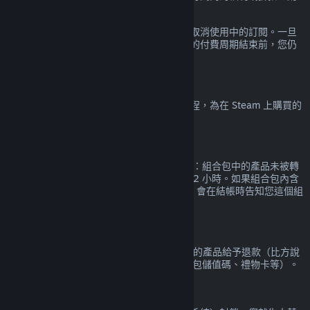
訂閱內容都會被認定為已使用。
請注意，您可以經由
您的帳戶詳細資料
隨時取消使用中的訂閱。一旦
取消，您的訂閱將不再自動續約，但在目前的付費周期結束前，您仍
享有訂閱中的內容和福利。
Steam 硬體
您可以按照
硬體退款政策
中規定的時間與流程，為在 Steam 上購買的
Steam 硬體與配件申請退款。
組合包退款
Steam 商店中購買的組合包的退款條件如下：組合包中的產品未被轉
移，且組合包中所有產品的總遊玩時數未達 2 小時。如果組合包內含
無法退款的遊戲內物品或 DLC 的話，Steam 會在結帳時告知您這個組
合包是否可以退款。
非 Steam 購買
Valve 無法針對透過 Steam 以外的管道購買的產品給予退款（比方說
透過第三方廠商購買的產品序號、Steam 錢包儲值碼、禮物卡等）。
VAC 封鎖