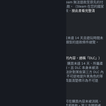
錢包或當初購買時使用的付款方式。如果 Steam 無法退款至原先的付
款方式，您將會在 Steam 錢包中收到全額退款。（Steam 在您的國家
所支援的某些付款方式可能無法使用交易退款，
按此查看完整清
單
。）
退款適用條件
Steam 退款政策是針對在 Steam 商店中購買未達 14 天且遊玩時間未
達 2 小時的的遊戲與軟體。以下是其他購買類型的退款條件總覽。
可下載內容退款
（Steam 商店中可於特定遊戲或軟體中使用的內容，通稱「DLC」）
Steam 商店中購買的 DLC 的退款條件如下：購買未達 14 天、所屬產
品自 DLC 購買日算起的遊玩時間未達 2 小時，且 DLC 本身未被消
耗、修改或轉移。請注意，Steam 有時候無法針對某些第三方 DLC 內
容給予退款（比方說如果 DLC 內容會永久且不可逆地提升某角色的等
級）。在您購買之前，這些例外會在其商店頁面清楚標示為不可退
款。
遊戲內購買退款
任何 Valve 製作的遊戲的內部購買內容，均可在購買內容未被消耗、
修改或轉移的情況下，於購買後 48 小時內要求退款。第三方開發者