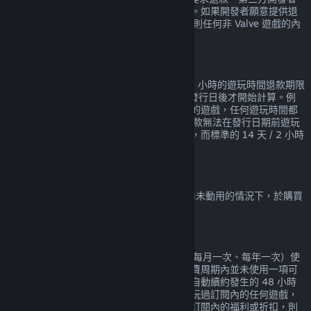
將可依其意願提供相同的遊戲內購退款服務。如果開發者願意提供退
款服務，Steam 會在購買的時候告知您，否則任何非 Valve 遊戲的內
部購買內容均無法透過 Steam 獲得退款。
在發行日期前購買遊戲的退款
在 Steam 上於發行日期前購買的遊戲適用 2 小時的遊玩時間退款期限
（測試版除外），但 14 天的退款期限會在發行日後才開始計算。例
如，若您購買一款
搶先體驗
或
先行體驗
版本的遊戲，任何遊玩時間都
會計算在 2 小時的退款期限內。若您預購一款無法在發行日期前遊玩
的遊戲，您可在發行前的任何時間要求退款，而標準的 14 天 / 2 小時
退款期限會自遊戲發行日起開始計算。
Steam 錢包退款
在 Steam 上購買的錢包資金，均可在資金尚未動用的情況下，於購買
後 14 天內要求退款。
可續約的訂閱項目
Steam 會為某些內容和服務提供定期（例如每月一次、每年一次）使
用，您需要為此持續付費。如果在目前的付費周期內並未使用一項可
續約的訂閱項目，您可以在初次購買或任何自動續約發生的 48 小時
內申請退款。如果在目前的付費周期內已經玩過訂閱內的任何遊戲，
或已經使用、消耗、修改或轉移任何包含在訂閱內的福利或折扣，則