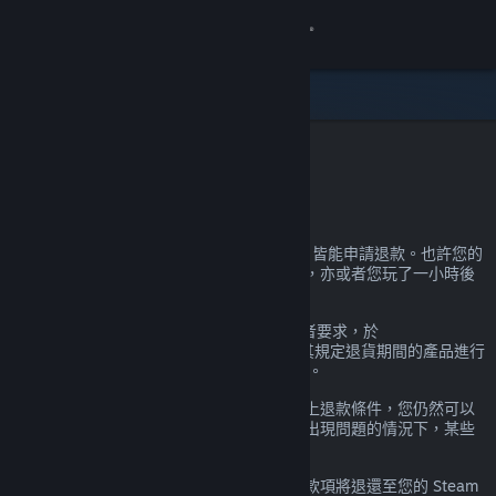
登入
商店
社群
Steam 退款
關於
在 Steam 上購買的產品幾乎不論原因為何，皆能申請退款。也許您的
電腦不符合硬體需求，也許您不小心買錯了，亦或者您玩了一小時後
客服
發現就是不喜歡。
都沒關係。無論任何理由，Valve 會應使用者要求，於
變更語言
help.steampowered.com
網站針對尚處於其規定退貨期間的產品進行
退款。若為遊戲，則遊玩時間需未滿 2 小時。
取得 Steam 行動應用程式
下方有更多資訊，但如果您的狀況已超出以上退款條件，您仍然可以
提出申請，我們會斟酌後做出決定。在遊戲出現問題的情況下，某些
檢視電腦版網頁
轄區內的消費者可能有額外的退款權利。
申請通過後，您將在一週內收到全額退款。款項將退還至您的 Steam