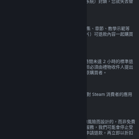
如果您在某款遊戲中被 VAC（Valve 防作弊系統）封鎖，您就失去替
該遊戲申請退款的權利。
影片內容
Steam 上的影片內容（例如電影、短片、影集、章節、教學示範等
等）恕無法退款，透過組合包與其他（非影片）可退款內容一起購買
的影片除外。
禮物退款
尚未兌換的禮物適用購買未達 14 天且遊玩時間未達 2 小時的標準退
款政策。已兌換的禮物也適用相同的政策，但必須由禮物收件人提出
退款申請。用於購買禮物的資金將會退還給原購買者。
歐盟撤銷權（Right of Withdrawal）
欲檢視歐盟撤銷權（Right of Withdrawal）對 Steam 消費者的應用
解釋，
請點擊此處
。
濫用
退款服務是為了去除在 Steam 上購買產品的風險而設計的，而非免費
玩遊戲的管道。如果我們覺得您在濫用退款服務，我們可能會停止受
理您的退款申請。替特價前原價購買的產品申請退款，再立即以折扣
價重新購買，並不會被視為濫用退款服務。