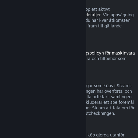
Observera att du närsomhelst kan säga upp ett aktivt
abonnemang genom att gå till
dina kontodetaljer
. Vid uppsägning
förlängs inte abonnemanget längre, men du har kvar åtkomsten
till abonnemangets innehåll och förmåner fram till gällande
debiteringsperiod tar slut.
Steam-hårdvara
Inom tidsramen som anges i
återbetalningspolicyn för maskinvara
kan du begära återbetalning för maskinvara och tillbehör som
köpts via Steam.
Återbetalningar för buntar
Du kan återbetalas fullständigt för samlingar som köps i Steams
butik, så länge ingen av artiklarna i samlingen har överförts, och
den sammanlagda användningstiden för alla artiklar i samlingen
understiger två timmar. Om en samling inkluderar ett spelföremål
eller DLC som inte kan återbetalas, kommer Steam att tala om för
dig om samlingen kan återbetalas under utcheckningen.
Köp gjorda utanför Steam
Valve kan inte erbjuda återbetalningar för köp gjorda utanför