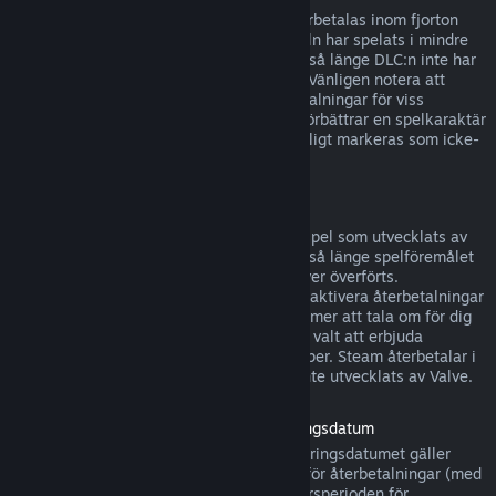
DLC som köpts från Steams butik kan återbetalas inom fjorton
dagar efter köpet, om den tillhörande titeln har spelats i mindre
än två timmar efter det att DLC:n köptes, så länge DLC:n inte har
konsumerats, modifierats eller överförts. Vänligen notera att
Steam i vissa fall inte kan utfärda återbetalningar för viss
tredjeparts-DLC (till exempel, om DLC:n förbättrar en spelkaraktär
för gott). Dessa undantag kommer att tydligt markeras som icke-
återbetalbara på Steam-sidan innan köp.
Återbetalningar för köp i spel
Steam erbjuder återbetalningar för köp i spel som utvecklats av
Valve inom fyrtioåtta timmar efter köpet, så länge spelföremålet
inte har konsumerats, modifierats eller över överförts.
Tredjepartsutvecklare har alternativet att aktivera återbetalningar
för köp i spel på dessa villkor. Steam kommer att tala om för dig
vid köptillfället om spelets utvecklare har valt att erbjuda
återbetalningar för det spelföremål du köper. Steam återbetalar i
övrigt inte föremål som köps i spel som inte utvecklats av Valve.
Återbetalning för titlar köpta före lanseringsdatum
När du köper ett spel på Steam före lanseringsdatumet gäller
vanligtvis speltidsgränsen på två timmar för återbetalningar (med
undantag för betatestning), men 14-dagarsperioden för