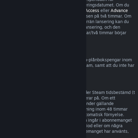
återbetalningar börjar inte förrän på lanseringsdatumet. Om du
till exempel köper ett spel som är i
Early Access
eller
Advance
Access
räknas all speltid in i speltidsgränsen på två timmar. Om
du förköper en titel som inte är spelbar förrän lansering kan du
begära återbetalning när som helst före lansering, och den
vanliga återbetalningsperioden på 14 dagar/två timmar börjar
gälla på spelets lanseringsdatum.
Återbetalning till Steam-plånbok
Du kan begära en återbetalning för Steam-plånbokspengar inom
fjorton dagar efter det att de köpts på Steam, samt att du inte har
använt några av pengarna.
Förnyelsebara abonnemang
För visst innehåll och vissa tjänster erbjuder Steam tidsbestämd (t
ex månatlig, årlig) tillgång som du abonnerar på. Om ett
förnyelsebart abonnemang inte använts under gällande
debiteringsperiod kan du be om återbetalning inom 48 timmar
efter köpet eller inom 48 timmar efter automatisk förnyelse.
Innehållet anses vara använt om spel som ingår i abonnemanget
har spelats under gällande debiteringsperiod eller om några
förmåner eller rabatter som ingår i abonnemanget har använts,
förbrukats, ändrats eller överförts.