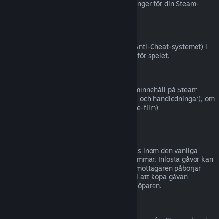
Steam (till exempel CD-nycklar eller kuponger för din Steam-
plånbok från tredje part).
VAC-avstängningar
Om du har blivit avstängd av VAC (Valve Anti-Cheat-systemet) i
ett spel, förlorar du rätten att återbetalas för spelet.
Filminnehåll
Vi kan inte erbjuda återbetalningar för filminnehåll på Steam
(t.ex. långfilmer, kortfilmer, serier, avsnitt, och handledningar), om
inte filmen är i en samling med annat (icke-film)
återbetalningsbart innehåll.
Återbetalningar för gåvor
Gåvor som inte har lösts in kan återbetalas inom den vanliga
återbetalningsperioden på 14 dagar/två timmar. Inlösta gåvor kan
återbetalas under samma villkor om gåvomottagaren påbörjar
återbetalningen. Pengar som användes till att köpa gåvan
kommer att ges tillbaka till ursprungliga köparen.
EU Ångerrätt