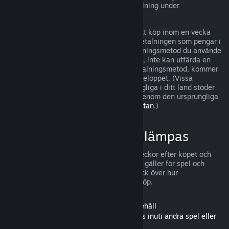
kan ha ytterligare rättigheter till återbetalning under
omständigheter där det finns fel i spelet.
Du kommer att återbetalas till fullo för ditt köp inom en vecka
efter godkännandet. Du kommer få återbetalningen som pengar i
din Steam-plånbok eller genom den betalningsmetod du använde
vid köpet. Om Steam, av någon anledning, inte kan utfärda en
återbetalning genom din ursprungliga betalningsmetod, kommer
din Steam-plånbok att fyllas på för hela beloppet. (Vissa
betalningsmetoder som Steam har tillgängliga i ditt land stöder
eventuellt inte återbetalning för ett köp genom den ursprungliga
betalningsmetoden.
Klicka här för hela listan
.)
När återbetalningar tillämpas
Steam erbjuder återbetalning, inom två veckor efter köpet och
med mindre än två timmars speltid, vilket gäller för spel och
program i Steams butik. Här är en överblick över hur
återbetalningar fungerar för andra sorts köp.
Återbetalningar för nedladdningsbart innehåll
(Innehåll från Steam-butiken som används inuti andra spel eller
program, "DLC")