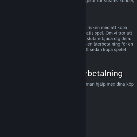
För information om hur EU:s ångerrätt fungerar för Steams kunder,
tryck här
.
Missbruk
Återbetalningar är gjorda för att eliminera risken med att köpa
titlar på Steam - inte som ett sätt att få gratis spel. Om vi tror att
du missbrukar återbetalningar, kommer vi sluta erbjuda dig dem.
Vi anser det inte vara missbruk att begära en återbetalning för en
titel som köptes precis innan en rea, för att sedan köpa spelet
igen för det rabatterade priset.
Hur man begär en återbetalning
Du kan begära en återbetalning eller få annan hjälp med dina köp
på Steam hos
help.steampowered.com
.
Uppdaterades senast 23 april 2024
© Valve Corporation. Alla rättigheter förbehållna. Alla
varumärken tillhör respektive ägare i USA och andra
länder.
Integritetspolicy
|
Juridisk information
|