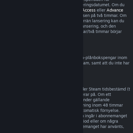
återbetalningar börjar inte förrän på lanseringsdatumet. Om du
till exempel köper ett spel som är i
Early Access
eller
Advance
Access
räknas all speltid in i speltidsgränsen på två timmar. Om
du förköper en titel som inte är spelbar förrän lansering kan du
begära återbetalning när som helst före lansering, och den
vanliga återbetalningsperioden på 14 dagar/två timmar börjar
gälla på spelets lanseringsdatum.
Återbetalning till Steam-plånbok
Du kan begära en återbetalning för Steam-plånbokspengar inom
fjorton dagar efter det att de köpts på Steam, samt att du inte har
använt några av pengarna.
Förnyelsebara abonnemang
För visst innehåll och vissa tjänster erbjuder Steam tidsbestämd (t
ex månatlig, årlig) tillgång som du abonnerar på. Om ett
förnyelsebart abonnemang inte använts under gällande
debiteringsperiod kan du be om återbetalning inom 48 timmar
efter köpet eller inom 48 timmar efter automatisk förnyelse.
Innehållet anses vara använt om spel som ingår i abonnemanget
har spelats under gällande debiteringsperiod eller om några
förmåner eller rabatter som ingår i abonnemanget har använts,
förbrukats, ändrats eller överförts.