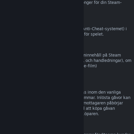
Steam (till exempel CD-nycklar eller kuponger för din Steam-
plånbok från tredje part).
VAC-avstängningar
Om du har blivit avstängd av VAC (Valve Anti-Cheat-systemet) i
ett spel, förlorar du rätten att återbetalas för spelet.
Filminnehåll
Vi kan inte erbjuda återbetalningar för filminnehåll på Steam
(t.ex. långfilmer, kortfilmer, serier, avsnitt, och handledningar), om
inte filmen är i en samling med annat (icke-film)
återbetalningsbart innehåll.
Återbetalningar för gåvor
Gåvor som inte har lösts in kan återbetalas inom den vanliga
återbetalningsperioden på 14 dagar/två timmar. Inlösta gåvor kan
återbetalas under samma villkor om gåvomottagaren påbörjar
återbetalningen. Pengar som användes till att köpa gåvan
kommer att ges tillbaka till ursprungliga köparen.
EU Ångerrätt