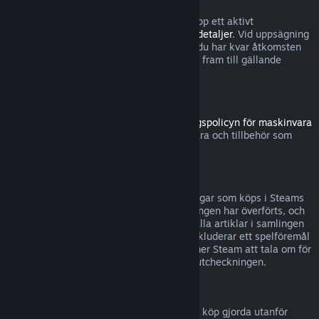
Observera att du närsomhelst kan säga upp ett aktivt
abonnemang genom att gå till
dina kontodetaljer
. Vid uppsägning
förlängs inte abonnemanget längre, men du har kvar åtkomsten
till abonnemangets innehåll och förmåner fram till gällande
debiteringsperiod tar slut.
Steam-hårdvara
Inom tidsramen som anges i
återbetalningspolicyn för maskinvara
kan du begära återbetalning för maskinvara och tillbehör som
köpts via Steam.
Återbetalningar för buntar
Du kan återbetalas fullständigt för samlingar som köps i Steams
butik, så länge ingen av artiklarna i samlingen har överförts, och
den sammanlagda användningstiden för alla artiklar i samlingen
understiger två timmar. Om en samling inkluderar ett spelföremål
eller DLC som inte kan återbetalas, kommer Steam att tala om för
dig om samlingen kan återbetalas under utcheckningen.
Köp gjorda utanför Steam
Valve kan inte erbjuda återbetalningar för köp gjorda utanför