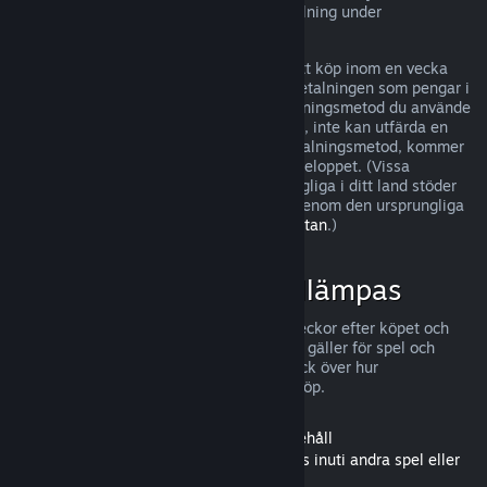
kan ha ytterligare rättigheter till återbetalning under
omständigheter där det finns fel i spelet.
Du kommer att återbetalas till fullo för ditt köp inom en vecka
efter godkännandet. Du kommer få återbetalningen som pengar i
din Steam-plånbok eller genom den betalningsmetod du använde
vid köpet. Om Steam, av någon anledning, inte kan utfärda en
återbetalning genom din ursprungliga betalningsmetod, kommer
din Steam-plånbok att fyllas på för hela beloppet. (Vissa
betalningsmetoder som Steam har tillgängliga i ditt land stöder
eventuellt inte återbetalning för ett köp genom den ursprungliga
betalningsmetoden.
Klicka här för hela listan
.)
När återbetalningar tillämpas
Steam erbjuder återbetalning, inom två veckor efter köpet och
med mindre än två timmars speltid, vilket gäller för spel och
program i Steams butik. Här är en överblick över hur
återbetalningar fungerar för andra sorts köp.
Återbetalningar för nedladdningsbart innehåll
(Innehåll från Steam-butiken som används inuti andra spel eller
program, "DLC")