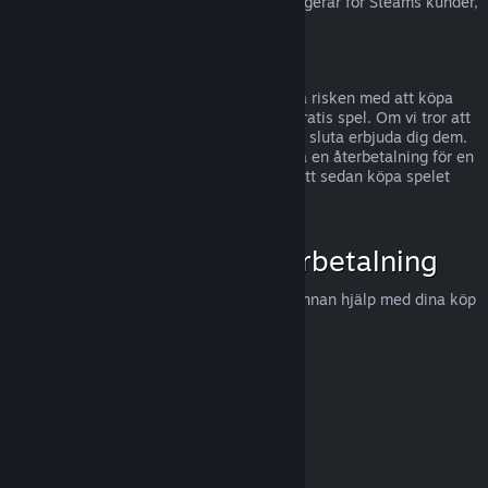
För information om hur EU:s ångerrätt fungerar för Steams kunder,
tryck här
.
Missbruk
Återbetalningar är gjorda för att eliminera risken med att köpa
titlar på Steam - inte som ett sätt att få gratis spel. Om vi tror att
du missbrukar återbetalningar, kommer vi sluta erbjuda dig dem.
Vi anser det inte vara missbruk att begära en återbetalning för en
titel som köptes precis innan en rea, för att sedan köpa spelet
igen för det rabatterade priset.
Hur man begär en återbetalning
Du kan begära en återbetalning eller få annan hjälp med dina köp
på Steam hos
help.steampowered.com
.
Uppdaterades senast 23 april 2024
© Valve Corporation. Alla rättigheter förbehållna. Alla
varumärken tillhör respektive ägare i USA och andra
länder.
Integritetspolicy
|
Juridisk information
|