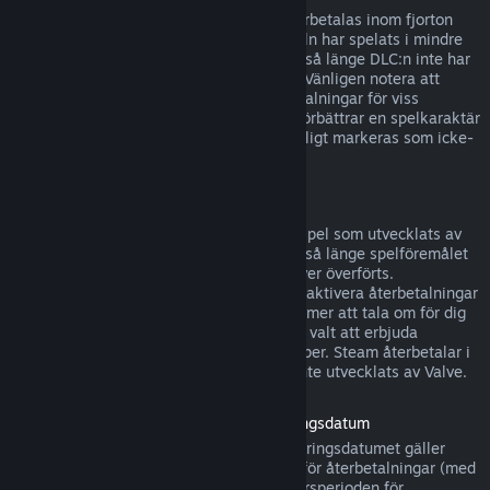
DLC som köpts från Steams butik kan återbetalas inom fjorton
dagar efter köpet, om den tillhörande titeln har spelats i mindre
än två timmar efter det att DLC:n köptes, så länge DLC:n inte har
konsumerats, modifierats eller överförts. Vänligen notera att
Steam i vissa fall inte kan utfärda återbetalningar för viss
tredjeparts-DLC (till exempel, om DLC:n förbättrar en spelkaraktär
för gott). Dessa undantag kommer att tydligt markeras som icke-
återbetalbara på Steam-sidan innan köp.
Återbetalningar för köp i spel
Steam erbjuder återbetalningar för köp i spel som utvecklats av
Valve inom fyrtioåtta timmar efter köpet, så länge spelföremålet
inte har konsumerats, modifierats eller över överförts.
Tredjepartsutvecklare har alternativet att aktivera återbetalningar
för köp i spel på dessa villkor. Steam kommer att tala om för dig
vid köptillfället om spelets utvecklare har valt att erbjuda
återbetalningar för det spelföremål du köper. Steam återbetalar i
övrigt inte föremål som köps i spel som inte utvecklats av Valve.
Återbetalning för titlar köpta före lanseringsdatum
När du köper ett spel på Steam före lanseringsdatumet gäller
vanligtvis speltidsgränsen på två timmar för återbetalningar (med
undantag för betatestning), men 14-dagarsperioden för